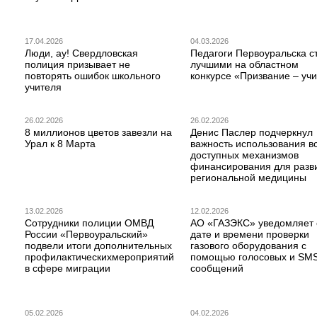
17.04.2026
04.03.2026
Люди, ау! Свердловская
Педагоги Первоуральска с
полиция призывает не
лучшими на областном
повторять ошибок школьного
конкурсе «Призвание – учи
учителя
26.02.2026
26.02.2026
8 миллионов цветов завезли на
Денис Паслер подчеркнул
Урал к 8 Марта
важность использования в
доступных механизмов
финансирования для разв
региональной медицины
13.02.2026
12.02.2026
Сотрудники полиции ОМВД
АО «ГАЗЭКС» уведомляет 
России «Первоуральский»
дате и времени проверки
подвели итоги дополнительных
газового оборудования с
профилактическихмероприятий
помощью голосовых и SM
в сфере миграции
сообщений
05.02.2026
04.02.2026