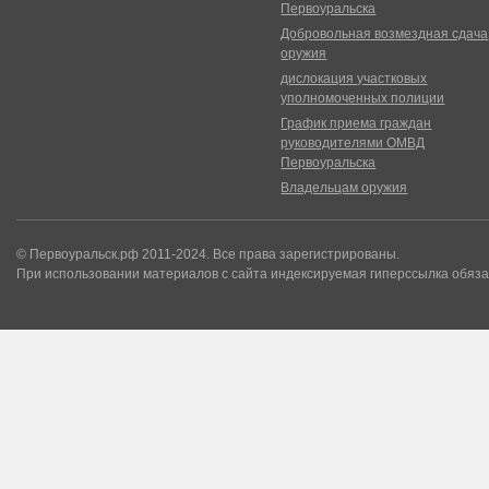
Первоуральска
Добровольная возмездная сдача
оружия
дислокация участковых
уполномоченных полиции
График приема граждан
руководителями ОМВД
Первоуральска
Владельцам оружия
© Первоуральск.рф 2011-2024. Все права зарегистрированы.
При использовании материалов с сайта индексируемая гиперссылка обяза