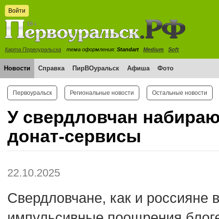
Войти
Карта Первоуральска
тема оформления:
Standart
Medium
Soft
Новости
Справка
ПирВОуральск
Афиша
Фото
Первоуральск
Региональные новости
Остальные новости
У свердловчан набираю
донат-сервисы
22.10.2025
Свердловчане, как и россияне 
импульсивные поощрения блоге