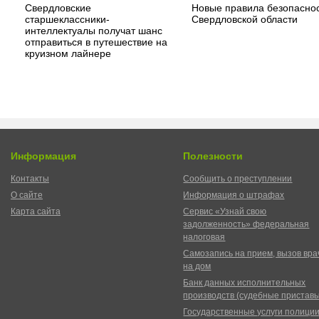
Свердловские
Новые правила безопаснос
старшеклассники-
Свердловской области
интеллектуалы получат шанс
отправиться в путешествие на
круизном лайнере
Информация
Полезности
Контакты
Сообщить о преступлении
О сайте
Информация о штрафах
Карта сайта
Сервис «Узнай свою
задолженность» федеральная
налоговая
Самозапись на прием, вызов вра
на дом
Банк данных исполнительных
производств (судебные пристав
Государственные услуги полици