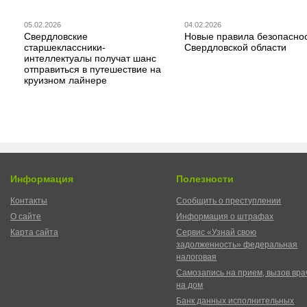
05.02.2026
04.02.2026
Свердловские
Новые правила безопаснос
старшеклассники-
Свердловской области
интеллектуалы получат шанс
отправиться в путешествие на
круизном лайнере
Информация
Полезности
Контакты
Сообщить о преступлении
О сайте
Информация о штрафах
Карта сайта
Сервис «Узнай свою
задолженность» федеральная
налоговая
Самозапись на прием, вызов вра
на дом
Банк данных исполнительных