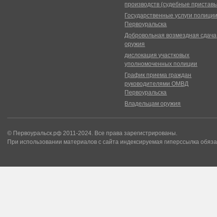
производств (судебные пристав
Государственные услуги полици
Первоуральска
Добровольная возмездная сдача
оружия
дислокация участковых
уполномоченных полиции
График приема граждан
руководителями ОМВД
Первоуральска
Владельцам оружия
© Первоуральск.рф 2011-2024. Все права зарегистрированы.
При использовании материалов с сайта индексируемая гиперссылка обяза