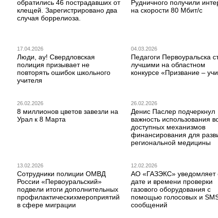
обратились 46 пострадавших от
Рудничного получили инте
клещей. Зарегистрировано два
на скорости 80 Мбит/с
случая боррелиоза.
17.04.2026
04.03.2026
Люди, ау! Свердловская
Педагоги Первоуральска с
полиция призывает не
лучшими на областном
повторять ошибок школьного
конкурсе «Призвание – учи
учителя
26.02.2026
26.02.2026
8 миллионов цветов завезли на
Денис Паслер подчеркнул
Урал к 8 Марта
важность использования в
доступных механизмов
финансирования для разв
региональной медицины
13.02.2026
12.02.2026
Сотрудники полиции ОМВД
АО «ГАЗЭКС» уведомляет 
России «Первоуральский»
дате и времени проверки
подвели итоги дополнительных
газового оборудования с
профилактическихмероприятий
помощью голосовых и SM
в сфере миграции
сообщений