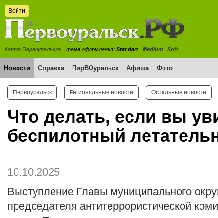
Войти
Карта Первоуральска
тема оформления:
Standart
Medium
Soft
Новости
Справка
ПирВОуральск
Афиша
Фото
Первоуральск
Региональные новости
Остальные новости
Что делать, если вы ув
беспилотный летатель
10.10.2025
Выступление Главы муниципального окру
председателя антитеррористической ком