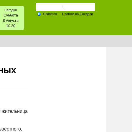
Сегодня
Суббота
8 Августа
10:20
нных
я жительница
звестного,