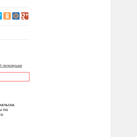
й легковушки
ральска
ы по
го