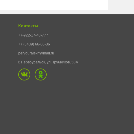
Контакты
+7-922-17-48-777
+7 (3439) 66-66-86
pervouralskrf@mail.ru
г. Первоуральск, ул. Трубников, 58А