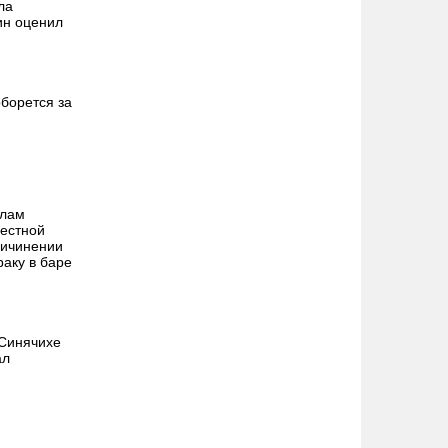
ла
ин оценил
борется за
алам
местной
ричинении
раку в баре
 Синячихе
ал