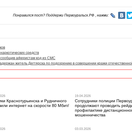
Понравился пост? Поддержи Первоуральск.РФ , нажми:
ков
наркотических средств
 сообщив аферистам код из СМС
задержан житель Дегтярска по подозрению в совершении кражи отечественно
2026
19.04.2026
ики Краснотурьинска и Рудничного
Сотрудники полиции Первоу
или интернет на скорости 80 Мбит/
продолжают проводить рейд
профилактике дистанционно
мошенничества
2026
03.03.2026