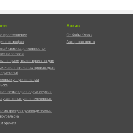
сти
Архив
о преступлении
От бабы Клавы
ия о штрафах
Авторская лента
знай свою задолженность»
ая налоговая
ь на прием, вызов врача на дом
ых исполнительных производств
 приставы)
венные услуги полиции
ьска
ная возмездная сдача оружия
я участковых уполномоченных
иема граждан руководителями
воуральска
ам оружия