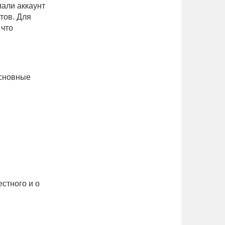
али аккаунт
тов. Для
 что
основные
естного и о