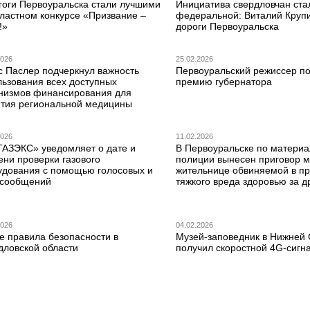
гоги Первоуральска стали лучшими
Инициатива свердловчан ста
бластном конкурсе «Призвание –
федеральной: Виталий Круп
!»
дороги Первоуральска
2026
25.02.2026
с Паслер подчеркнул важность
Первоуральский режиссер по
льзования всех доступных
премию губернатора
низмов финансирования для
ития региональной медицины
2026
11.02.2026
ГАЗЭКС» уведомляет о дате и
В Первоуральске по матери
ени проверки газового
полиции вынесен приговор 
удования с помощью голосовых и
жительнице обвиняемой в п
сообщений
тяжкого вреда здоровью за д
2026
04.02.2026
е правила безопасности в
Музей-заповедник в Нижней
дловской области
получил скоростной 4G-сигн