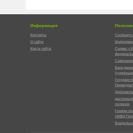
Информация
Полезно
Контакты
Сообщить 
О сайте
Информац
Карта сайта
Сервис «У
федеральн
Самозапис
Банк данн
(судебные
Государст
Первоурал
Доброволь
дислокаци
полиции
График пр
ОМВД Пер
Владельц