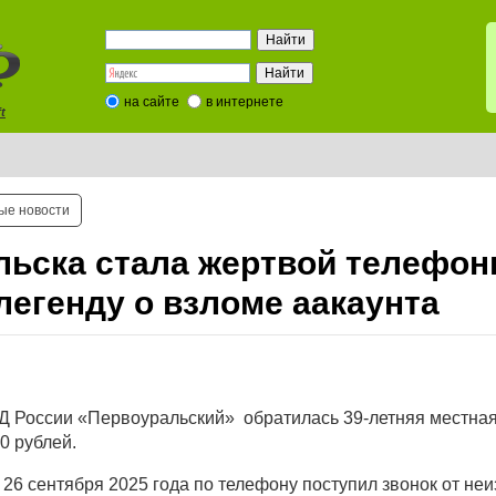
на сайте
в интернете
t
ые новости
льска стала жертвой телефо
легенду о взломе аакаунта
ВД России «Первоуральский» обратилась 39-летняя местна
0 рублей.
6 сентября 2025 года по телефону поступил звонок от неи