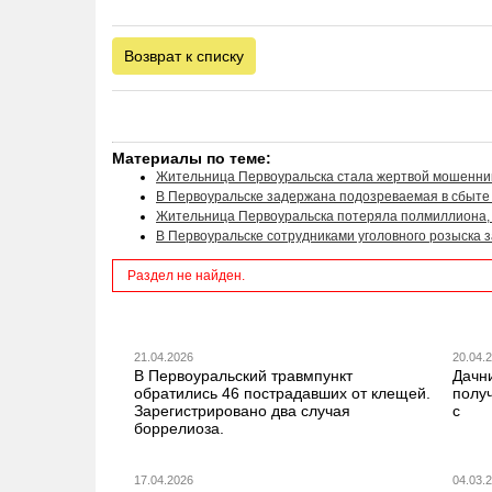
Возврат к списку
Материалы по теме:
Жительница Первоуральска стала жертвой мошенни
В Первоуральске задержана подозреваемая в сбыте 
Жительница Первоуральска потеряла полмиллиона,
В Первоуральске сотрудниками уголовного розыска 
Раздел не найден.
21.04.2026
20.04.
В Первоуральский травмпункт
Дачн
обратились 46 пострадавших от клещей.
получ
Зарегистрировано два случая
с
боррелиоза.
17.04.2026
04.03.