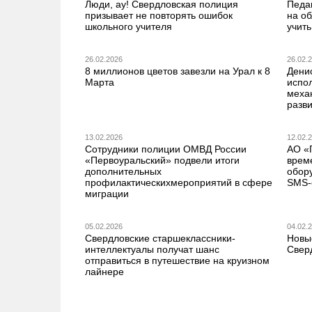
Люди, ау! Свердловская полиция
Педа
призывает не повторять ошибок
на о
школьного учителя
учить
26.02.2026
26.02.
8 миллионов цветов завезли на Урал к 8
Дени
Марта
испо
меха
разв
13.02.2026
12.02.
Сотрудники полиции ОМВД России
АО «
«Первоуральский» подвели итоги
врем
дополнительных
обор
профилактическихмероприятий в сфере
SMS-
миграции
05.02.2026
04.02.
Свердловские старшеклассники-
Новы
интеллектуалы получат шанс
Свер
отправиться в путешествие на круизном
лайнере