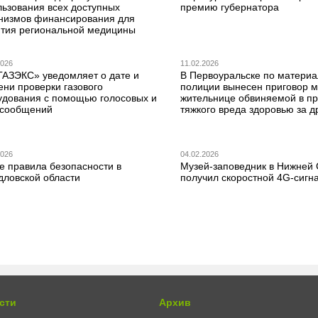
льзования всех доступных
премию губернатора
низмов финансирования для
ития региональной медицины
2026
11.02.2026
ГАЗЭКС» уведомляет о дате и
В Первоуральске по матери
ени проверки газового
полиции вынесен приговор 
удования с помощью голосовых и
жительнице обвиняемой в п
сообщений
тяжкого вреда здоровью за д
2026
04.02.2026
е правила безопасности в
Музей-заповедник в Нижней
дловской области
получил скоростной 4G-сигн
сти
Архив