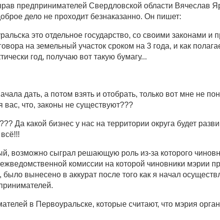
прав предпринимателей Свердловской области Вячеслав Я
доброе дело не проходит безнаказанно. Он пишет:
альска это отдельное государство, со своими законами и п
овора на земельный участок сроком на 3 года, и как полага
тически год, получаю вот такую бумагу...
ачала дать, а потом взять и отобрать, только вот мне не по
 вас, что, законы не существуют???
?? Да какой бизнес у нас на территории округа будет разв
всё!!!
орый, возможно сыграл решающую роль из-за которого чинов
межведомственной комиссии на которой чиновники мэрии п
 было вынесено в аккурат после того как я начал осуществ
принимателей.
мателей в Первоуральске, которые считают, что мэрия орган