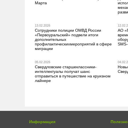
Марта
испо
меха
разв
13.02.2026
12.02.
Сотрудники полиции ОМВД России
АО «
«Первоуральский» подвели итоги
врем
дополнительных
обор
профилактическихмероприятий в сфере
SMS-
миграции
05.02.2026
04.02.
Свердловские старшеклассники-
Новы
интеллектуалы получат шанс
Свер
отправиться в путешествие на круизном
лайнере
Информация
Полезно