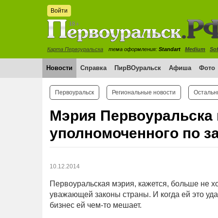
Войти
Карта Первоуральска
тема оформления:
Standart
Medium
Sof
Новости
Справка
ПирВОуральск
Афиша
Фото
Первоуральск
Региональные новости
Остальн
Мэрия Первоуральска 
уполномоченного по з
10.12.2014
Первоуральская мэрия, кажется, больше не хо
уважающей законы страны. И когда ей это уда
бизнес ей чем-то мешает.