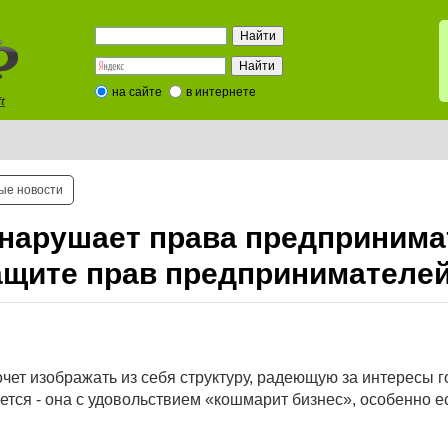
на сайте
в интернете
t
ые новости
нарушает права предпринима
ащите прав предпринимателе
чет изображать из себя структуру, радеющую за интересы 
ется - она с удовольствием «кошмарит бизнес», особенно е