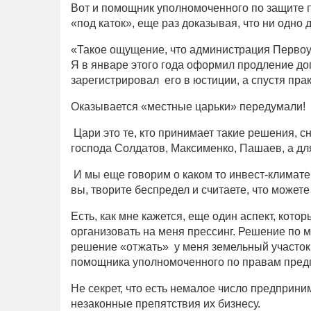
Вот и помощник уполномоченного по защите 
«под каток», еще раз доказывая, что ни одно 
«Такое ощущение, что администрация Первоур
Я в январе этого года оформил продление дог
зарегистрировал его в юстиции, а спустя прак
Оказывается «местные царьки» передумали!
Цари это те, кто принимает такие решения, сн
господа Солдатов, Максименко, Пашаев, а для
И мы еще говорим о каком то инвест-климате?
вы, творите беспредел и считаете, что можете 
Есть, как мне кажется, еще один аспект, кот
организовать на меня прессинг. Решение по 
решение «отжать» у меня земельный участок,
помощника уполномоченного по правам пред
Не секрет, что есть немалое число предприни
незаконные препятствия их бизнесу.