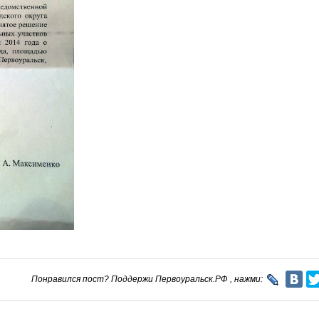
Понравился пост? Поддержи Первоуральск.РФ , нажми: