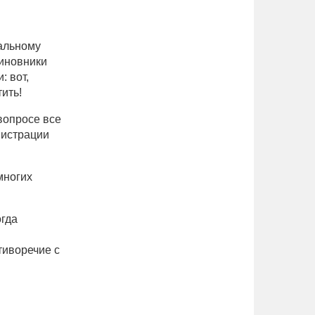
альному
чиновники
: вот,
ить!
вопросе все
нистрации
многих
огда
тиворечие с