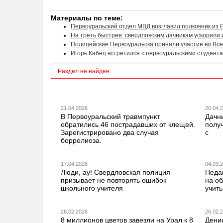
Материалы по теме:
Первоуральский отдел МВД возглавил полковник из 
На треть быстрее: свердловским дачникам ускорили
Полицейские Первоуральска приняли участие во Все
Игорь Кабец встретился с первоуральскими студента
Раздел не найден.
21.04.2026
20.04.
В Первоуральский травмпункт
Дачн
обратились 46 пострадавших от клещей.
получ
Зарегистрировано два случая
с
боррелиоза.
17.04.2026
04.03.
Люди, ау! Свердловская полиция
Педа
призывает не повторять ошибок
на о
школьного учителя
учить
26.02.2026
26.02.
8 миллионов цветов завезли на Урал к 8
Дени