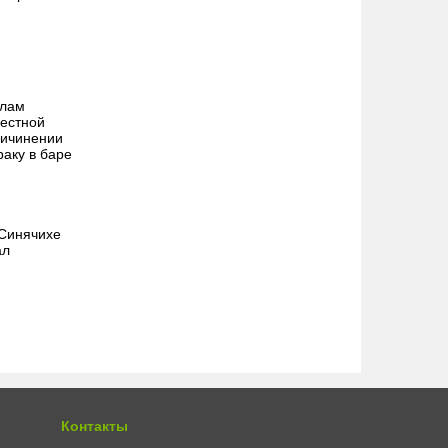
алам
местной
ричинении
раку в баре
 Синячихе
ал
Контакты