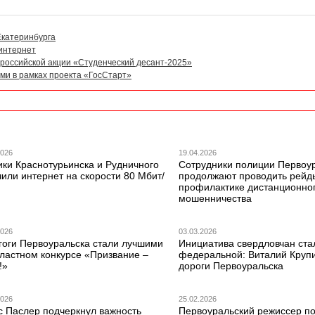
Екатеринбурга
 интернет
российской акции «Студенческий десант-2025»
ми в рамках проекта «ГосСтарт»
2026
19.04.2026
ики Краснотурьинска и Рудничного
Сотрудники полиции Первоу
или интернет на скорости 80 Мбит/
продолжают проводить рейд
профилактике дистанционно
мошенничества
2026
03.03.2026
гоги Первоуральска стали лучшими
Инициатива свердловчан ста
бластном конкурсе «Призвание –
федеральной: Виталий Круп
!»
дороги Первоуральска
2026
25.02.2026
с Паслер подчеркнул важность
Первоуральский режиссер по