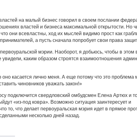
властей на малый бизнес говорил в своем послании федер
ошениях властей и бизнеса максимальной открытости. Но 
что они всевластны, ход их мыслей видимо прост как грабли
принимателей, а пусть сначала попробует свои права защит
первоуральской мэрии. Наоборот, я добьюсь, чтобы в этом 
е увидели, каким образом строятся взаимоотношения адми
о оно касается лично меня. А еще потому что это проблема 
тавить чиновников уважать закон!»
осу подключится свердловский омбудсмен Елена Артюх и т
йдут «из-под ковра». Возможно ситуация заинтересует и
о то, что делает первоуральская мэрия идет в прямое про
сделанными несколько дней назад.