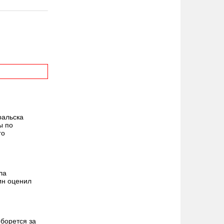
ральска
ы по
го
ла
ин оценил
борется за