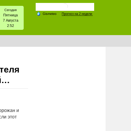
Сегодня
Пятница
7 Августа
2:52
теля
й…
горожан и
сли этот