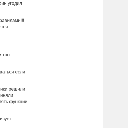
рин угодил
равилами!!!
ется
нятно
иваться если
ники решили
риняли
лять функции
изует