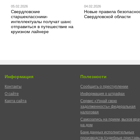
05.02.2026
04.02.2026
Свердловские
Новые правила безопаснос
старшеклассники-
Свердловской области
интеллектуалы получат шанс
отправиться в путешествие на
круизном лайнере
Информация
Полезности
Контакты
Сообщить о преступлении
О сайте
Информация о штрафах
Карта сайта
Сервис «Узнай свою
задолженность» федеральная
налоговая
Самозапись на прием, вызов вра
на дом
Банк данных исполнительных
производств (судебные пристав