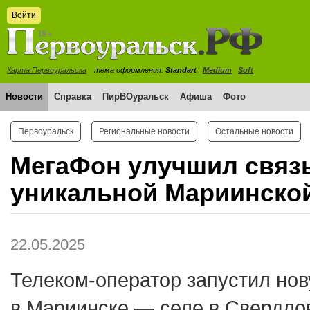
Войти
Карта Первоуральска
тема оформления:
Standart
Medium
Soft
Новости
Справка
ПирВОуральск
Афиша
Фото
Первоуральск
Региональные новости
Остальные новости
МегаФон улучшил связь
уникальной Мариинско
22.05.2025
Телеком-оператор запустил но
в Мариинске — селе в Свердлов