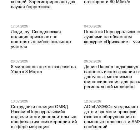
клещей. Зарегистрировано два
на скорости 80 Мбит/с
случая боррелиоза.
17.04.2026
04.03.2026
Люди, ау! Свердловская
Педагоги Первоуральска с
полиция призывает не
лучшими на областном
повторять ошибок школьного
конкурсе «Призвание – учи
учителя
26.02.2026
26.02.2026
8 миллионов цветов завезли на
Денис Паслер подчеркнул
Урал к 8 Марта
важность использования в
доступных механизмов
финансирования для разв
региональной медицины
13.02.2026
12.02.2026
Сотрудники полиции ОМВД
АО «ГАЗЭКС» уведомляет 
России «Первоуральский»
дате и времени проверки
подвели итоги дополнительных
газового оборудования с
профилактическихмероприятий
помощью голосовых и SM
в сфере миграции
сообщений