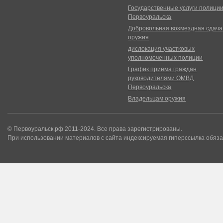
Государственные услуги полици
Первоуральска
Добровольная возмездная сдача
оружия
дислокация участковых
уполномоченных полиции
График приема граждан
руководителями ОМВД
Первоуральска
Владельцам оружия
© Первоуральск.рф 2011-2024. Все права зарегистрированы.
При использовании материалов с сайта индексируемая гиперссылка обяза