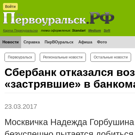
Войти
Карта Первоуральска
тема оформления:
Standart
Medium
Soft
Новости
Справка
ПирВОуральск
Афиша
Фото
Первоуральск
Региональные новости
Остальные новости
Сбербанк отказался во
«застрявшие» в банком
23.03.2017
Москвичка Надежда Горбушина
безуспешно пытается добиться