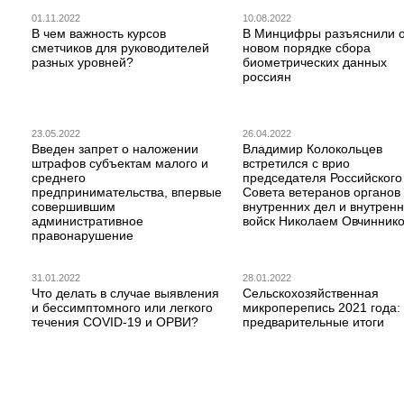
01.11.2022
10.08.2022
В чем важность курсов
В Минцифры разъяснили 
сметчиков для руководителей
новом порядке сбора
разных уровней?
биометрических данных
россиян
23.05.2022
26.04.2022
Введен запрет о наложении
Владимир Колокольцев
штрафов субъектам малого и
встретился с врио
среднего
председателя Российского
предпринимательства, впервые
Совета ветеранов органов
совершившим
внутренних дел и внутрен
административное
войск Николаем Овчинник
правонарушение
31.01.2022
28.01.2022
Что делать в случае выявления
Сельскохозяйственная
и бессимптомного или легкого
микроперепись 2021 года:
течения COVID-19 и ОРВИ?
предварительные итоги