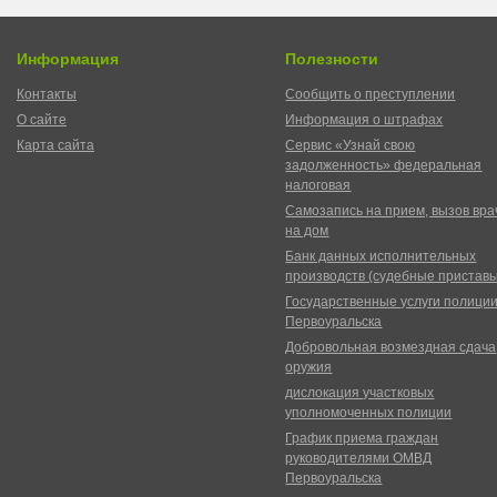
Информация
Полезности
Контакты
Сообщить о преступлении
О сайте
Информация о штрафах
Карта сайта
Сервис «Узнай свою
задолженность» федеральная
налоговая
Самозапись на прием, вызов вра
на дом
Банк данных исполнительных
производств (судебные пристав
Государственные услуги полици
Первоуральска
Добровольная возмездная сдача
оружия
дислокация участковых
уполномоченных полиции
График приема граждан
руководителями ОМВД
Первоуральска