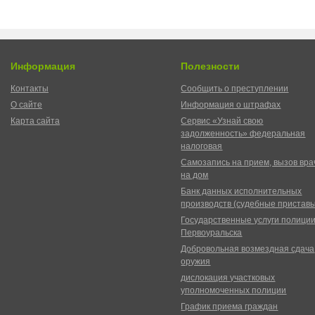
Информация
Полезности
Контакты
Сообщить о преступлении
О сайте
Информация о штрафах
Карта сайта
Сервис «Узнай свою
задолженность» федеральная
налоговая
Самозапись на прием, вызов вра
на дом
Банк данных исполнительных
производств (судебные пристав
Государственные услуги полици
Первоуральска
Добровольная возмездная сдача
оружия
дислокация участковых
уполномоченных полиции
График приема граждан