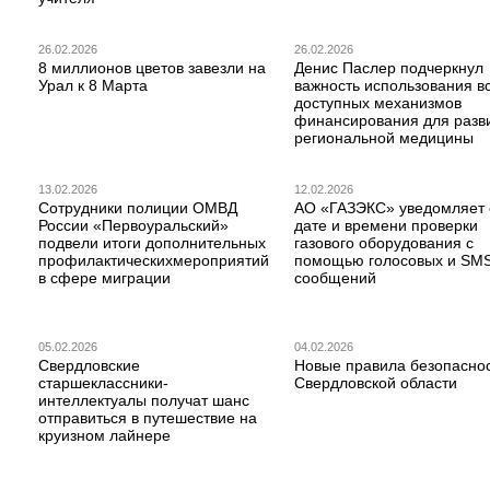
26.02.2026
26.02.2026
8 миллионов цветов завезли на
Денис Паслер подчеркнул
Урал к 8 Марта
важность использования в
доступных механизмов
финансирования для разв
региональной медицины
13.02.2026
12.02.2026
Сотрудники полиции ОМВД
АО «ГАЗЭКС» уведомляет 
России «Первоуральский»
дате и времени проверки
подвели итоги дополнительных
газового оборудования с
профилактическихмероприятий
помощью голосовых и SM
в сфере миграции
сообщений
05.02.2026
04.02.2026
Свердловские
Новые правила безопаснос
старшеклассники-
Свердловской области
интеллектуалы получат шанс
отправиться в путешествие на
круизном лайнере