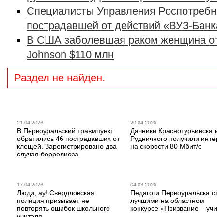
Специалисты Управления Роспотребн
пострадавшей от действий «ВУЗ-Банк
В США заболевшая раком женщина от
Johnson $110 млн
Раздел не найден.
21.04.2026
20.04.2026
В Первоуральский травмпункт
Дачники Краснотурьинска 
обратились 46 пострадавших от
Рудничного получили инте
клещей. Зарегистрировано два
на скорости 80 Мбит/с
случая боррелиоза.
17.04.2026
04.03.2026
Люди, ау! Свердловская
Педагоги Первоуральска с
полиция призывает не
лучшими на областном
повторять ошибок школьного
конкурсе «Призвание – учи
учителя