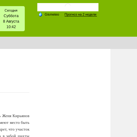
Сегодня
Суббота
8 Августа
10:42
ь Женя Кирьянов
имеют место быть
рет, что участок
о в забой шахты