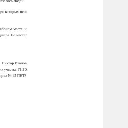
казалось людей.
для которых цена
абочем месте и,
дшера. Но мастер
Виктор Иванов,
ик участка УПТХ
цеха № 15 ПНТЗ