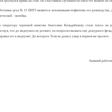
н грохнулся прямо на стан. По счастливой случайности там в тот момент не о
аботники цеха № 15 ПНТЗ являются заложниками пофигизма его руководства, 
еческой - копейка.
к оператору черновой намотки Анатолию Кильдибекову стало плохо на р
вствуя, что до медпункта не дотянет, он попросил вызвать ему дежурного фель
правил его в медпункт. До которого Толя не дошел, умер в первом же пролете.
бывший работн