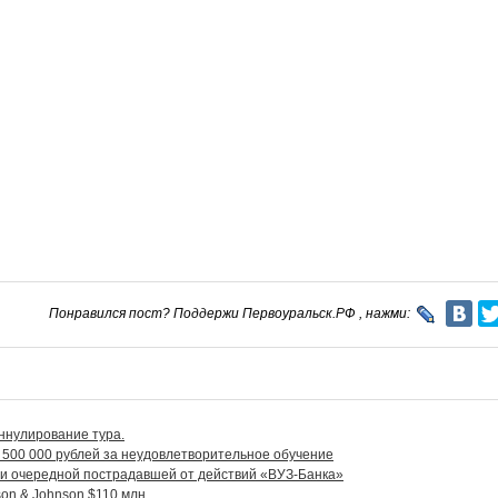
Понравился пост? Поддержи Первоуральск.РФ , нажми:
ннулирование тура.
500 000 рублей за неудовлетворительное обучение
и очередной пострадавшей от действий «ВУЗ-Банка»
on & Johnson $110 млн