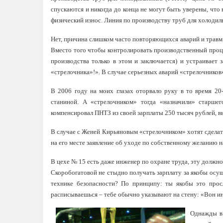
спускаются и никогда до конца не могут быть уверены, чт
физический износ. Линия по производству труб для холодил
Нет, причина слишком часто повторяющихся аварий и травм –
Вместо того чтобы контролировать производственный проце
производства только в этом и заключается) и устраивает 
«стрелочника»!». В случае серьезных аварий «стрелочников»
В 2006 году на моих глазах оторвало руку в то время 2
станиной. А «стрелочником» тогда «назначили» старше
компенсировал ПНТЗ из своей зарплаты 250 тысяч рублей, 
В случае с Женей Кирьяновым «стрелочником» хотят сделать
на его месте заявление об уходе по собственному желанию н
В цехе № 15 есть даже инженер по охране труда, эту должно
Скоробогатовой не стыдно получать зарплату за якобы осущ
технике безопасности? По принципу: ты якобы это прос
расписываешься – тебе обычно указывают на стену: «Вон инс
Однажды в 