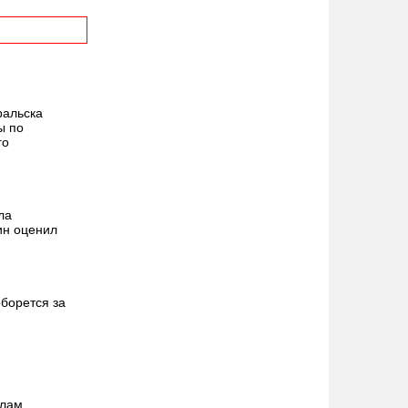
ральска
ы по
го
ла
ин оценил
борется за
алам