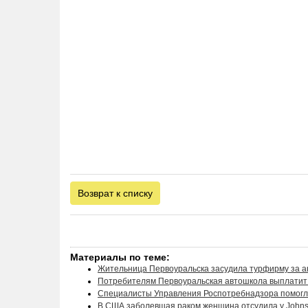
Возврат к списку
Материалы по теме:
Жительница Первоуральска засудила турфирму за а
Потребителям Первоуральская автошкола выплатит 
Специалисты Управления Роспотребнадзора помогл
В США заболевшая раком женщина отсудила у Johns