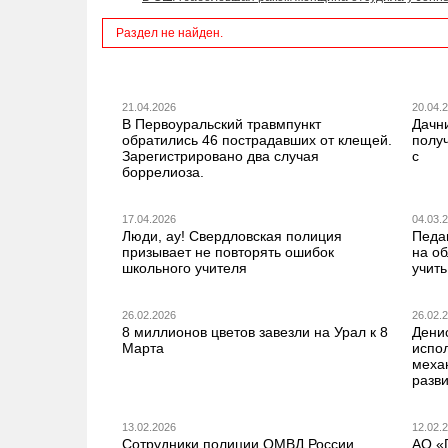
Раздел не найден.
21.04.2026
20.04.
В Первоуральский травмпункт
Дачн
обратились 46 пострадавших от клещей.
получ
Зарегистрировано два случая
с
боррелиоза.
17.04.2026
04.03.
Люди, ау! Свердловская полиция
Педа
призывает не повторять ошибок
на о
школьного учителя
учить
26.02.2026
26.02.
8 миллионов цветов завезли на Урал к 8
Дени
Марта
испо
меха
разв
13.02.2026
12.02.
Сотрудники полиции ОМВД России
АО «