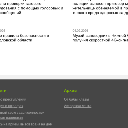
ени проверки газового
полиции вынесен приговор 
удования с помощью голосовых и
жительнице обвиняемой в п
сообщений
тяжкого вреда здоровью за д
2026
04.02.2026
е правила безопасности в
Музей-заповедник в Нижней
дловской области
получил скоростной 4G-сигн
сти
Архив
о преступлении
От бабы Клавы
ия о штрафах
Авторская лента
знай свою задолженность»
ая налоговая
ь на прием, вызов врача на дом