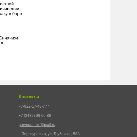
местной
ричинении
раку в баре
 Синячихе
ал
Контакты
+7-922-17-48-777
+7 (3439) 66-66-86
pervouralskrf@mail.ru
г. Первоуральск, ул. Трубников, 58А