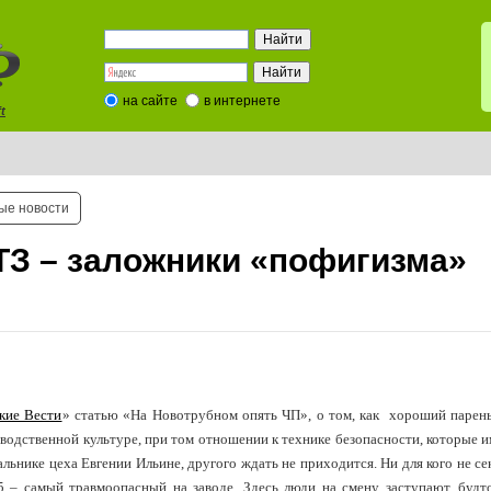
на сайте
в интернете
t
ые новости
ТЗ – заложники «пофигизма»
кие Вести
» статью «На Новотрубном опять ЧП», о том, как хороший парен
изводственной культуре, при том отношении к технике безопасности, которые 
льнике цеха Евгении Ильине, другого ждать не приходится. Ни для кого не сек
 – самый травмоопасный на заводе. Здесь люди на смену заступают, будт