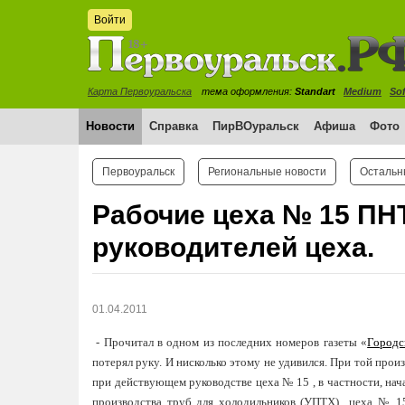
Войти
Карта Первоуральска
тема оформления:
Standart
Medium
Sof
Новости
Справка
ПирВОуральск
Афиша
Фото
Первоуральск
Региональные новости
Остальн
Рабочие цеха № 15 ПН
руководителей цеха.
01.04.2011
- Прочитал в одном из последних номеров газеты «
Городс
потерял руку. И нисколько этому не удивился. При той про
при действующем руководстве цеха № 15 , в частности, нача
производства труб для холодильников (УПТХ) цеха № 15