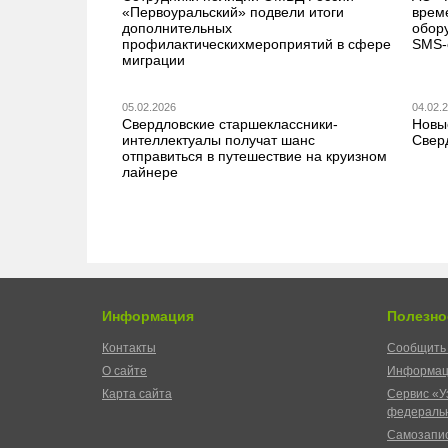
«Первоуральский» подвели итоги
врем
дополнительных
обор
профилактическихмероприятий в сфере
SMS-
миграции
05.02.2026
04.02.
Свердловские старшеклассники-
Новы
интеллектуалы получат шанс
Свер
отправиться в путешествие на круизном
лайнере
Информация
Полезно
Контакты
Сообщить 
О сайте
Информац
Карта сайта
Сервис «У
федеральн
Самозапис