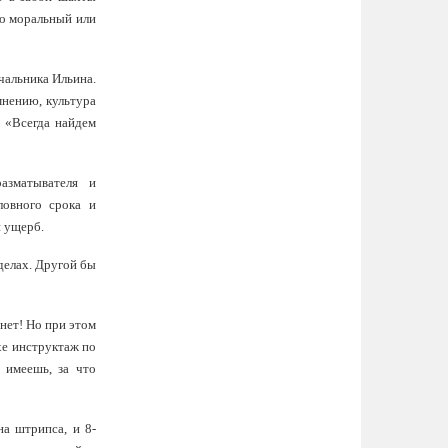
го моральный или
чальника Ильина.
мнению, культура
: «Всегда найдем
разматывателя и
ловного срока и
й ущерб.
делах. Другой бы
нет! Но при этом
хе инструктаж по
 имеешь, за что
на штрипса, и 8-