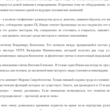
о вернутся домой живыми и невредимыми. И причина тому не оборудование, е
ьников поставлена одной из ведущих итальянских компаний.
 в полном «пофигизме» руководства цеха и, конечно, главным образом, его на
сс, соблюдение правил ТБ, Ильин считает брошенные на пол окурки (по его 
за это разнос мастерам. Он, совершенно не стесняясь, в открытую, заявляет
, как правило, находят среди мастеров и сменных начальников.
0-летнему Владимиру Коноплеву. Его затянуло между вращающейся частью 
го мастера УПТХ Валерьяна Миннигалина, который получил два года ус
выплаченных заводом Коноплеву за физическое увечье и понесенный моральны
 начальника смены Виталия Еловских. И только один Ильин как всегда не при 
аписал, как человек, по косвенной вине которого люди становятся инвалидами.
сть занимает Марина Скоробогатова. Только никакой охраны труда и в помине 
ествление функций, которых не существует. Знаете, как проводится в 15-м це
лушал – значит, распишись. Если начинаешь возмущаться, что понятия не
трукция висит – прочитай, коли не лень».
мою смену развалилась крюковая подвеска на кране из-за перегрузки руло