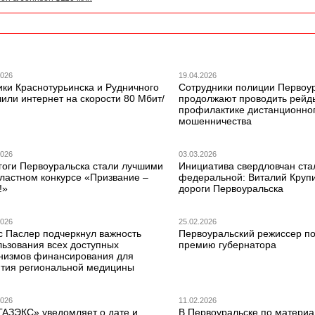
2026
19.04.2026
ики Краснотурьинска и Рудничного
Сотрудники полиции Первоу
или интернет на скорости 80 Мбит/
продолжают проводить рейд
профилактике дистанционно
мошенничества
2026
03.03.2026
гоги Первоуральска стали лучшими
Инициатива свердловчан ста
бластном конкурсе «Призвание –
федеральной: Виталий Круп
!»
дороги Первоуральска
2026
25.02.2026
с Паслер подчеркнул важность
Первоуральский режиссер по
льзования всех доступных
премию губернатора
низмов финансирования для
ития региональной медицины
2026
11.02.2026
ГАЗЭКС» уведомляет о дате и
В Первоуральске по матери