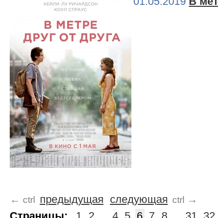
01.05.2019
В мет
←
предыдущая
следующая
→
ctrl
ctrl
Страницы:
1
2
...
4
5
6
7
8
...
31
32