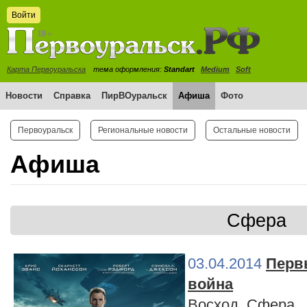
Войти
Карта Первоуральска
тема оформления:
Standart
Medium
Soft
Новости
Справка
ПирВОуральск
Афиша
Фото
Первоуральск
Региональные новости
Остальные новости
Афиша
Сфера
03.04.2014
Перв
война
Восход
,
Сфера