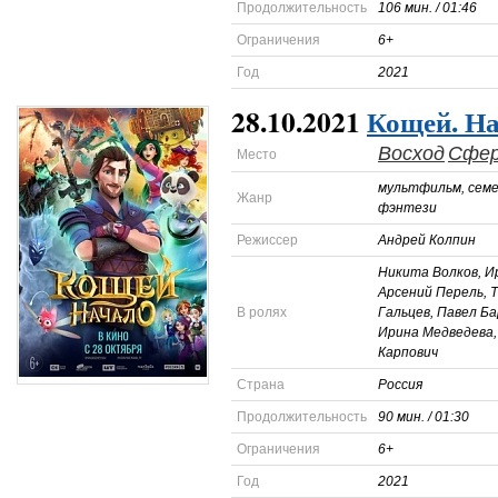
Продолжительность
106 мин. / 01:46
Ограничения
6+
Год
2021
28.10.2021
Кощей. Н
Восход
Сфе
Место
мультфильм, семе
Жанр
фэнтези
Режиссер
Андрей Колпин
Никита Волков, 
Арсений Перель, 
В ролях
Гальцев, Павел Б
Ирина Медведева,
Карпович
Страна
Россия
Продолжительность
90 мин. / 01:30
Ограничения
6+
Год
2021