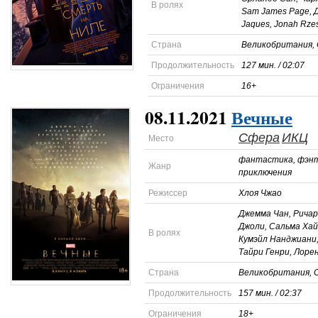
В ролях
Sam James Page, 
Jaques, Jonah Rze
Страна
Великобритания,
Продолжительность
127 мин. / 02:07
Ограничения
16+
08.11.2021
Вечные
Сфера
ИКЦ
Место
фантастика, фэнте
Жанр
приключения
Режиссер
Хлоя Чжао
Джемма Чан, Ричар
Джоли, Сальма Хай
В ролях
Кумэйл Нанджиани,
Тайри Генри, Лоре
Страна
Великобритания,
Продолжительность
157 мин. / 02:37
Ограничения
18+