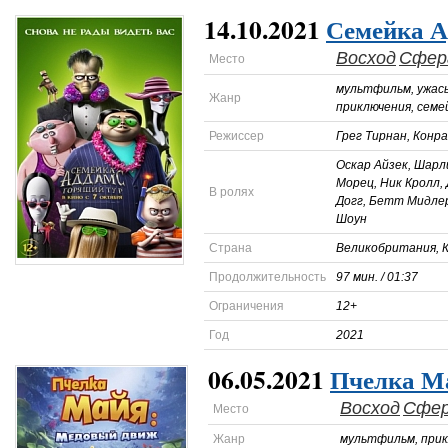
14.10.2021
Семейка А
Восход
Сфер
Место
мультфильм, ужасы
Жанр
приключения, сем
Режиссер
Грег Тирнан, Конр
Оскар Айзек, Шарл
Морец, Ник Кролл,
В ролях
Догг, Бетт Мидлер
Шоун
Страна
Великобритания, 
Продолжительность
97 мин. / 01:37
Ограничения
12+
Год
2021
06.05.2021
Пчелка М
Восход
Сфе
Место
Жанр
мультфильм, при