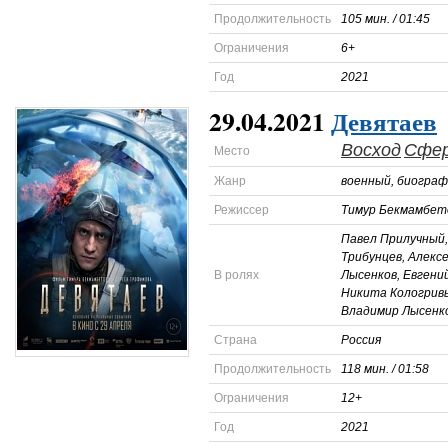
Продолжительность
105 мин. / 01:45
Ограничения
6+
Год
2021
29.04.2021
Девятаев
Восход
Сфе
Место
Жанр
военный, биограф
Режиссер
Тимур Бекмамбет
Павел Прилучный,
Трибунцев, Алекс
В ролях
Лысенков, Евгений
Никита Кологривы
Владимир Лысенк
Страна
Россия
Продолжительность
118 мин. / 01:58
Ограничения
12+
Год
2021