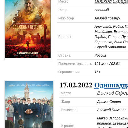
Восход
Сфер
Место
Жанр
военный
Режиссер
Андрей Кравчук
Александр Робак, П
Метёлкин, Екатери
В ролях
Гордин, Полина Пу
Корниенко, Анна По
Сергей Бородинов
Страна
Россия
Продолжительность
121 мин. / 02:01
Ограничения
16+
17.02.2022
Одиннадц
Восход
Сфе
Место
Жанр
Драма, Спорт
Режиссер
Алексей Пиманов
Макар Запорожски
Крайнов, Евгения 
В ролях