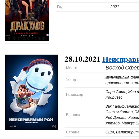
Год
2021
28.10.2021
Неисправ
Восход
Сфе
Место
мультфильм, фант
Жанр
приключения, сем
Сара Смит, Жан-Ф
Режиссер
Родригес
Зак Галифианакис,
Оливия Колман, Э
В ролях
Роб Делани, Кайл
Уртадо, Маркус С
Страна
США, Великобрита