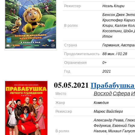
Режиссер
Ноэль Клири
Бенсон Джек Энто
Кристофер Кариси
В ролях
Клири, Каллэн Кол
Коссетини, Шэйн 
Итон
Страна
Германия, Австра
Продолжительность
88 мин. / 01:28
Ограничения
0+
Год
2021
05.05.2021
Прабабушка 
Восход
Сфера
И
Место
Жанр
Комедия
Режиссер
Марюс Вайсберг
Александр Ревва, Глюк
Федункив, Евгений Гер
В ролях
Нагиев, Михаил Галуст