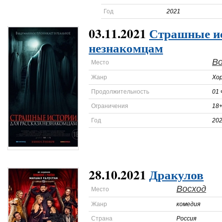
Год
2021
03.11.2021
Страшные ис
незнакомцам
Во
Место
Жанр
Хо
Продолжительность
01 
Ограничения
18
Год
20
28.10.2021
Дракулов
Восход
Место
Жанр
комедия
Страна
Россия