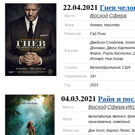
22.04.2021
Гнев чело
Восход
Сфера
Место
Жанр
боевик, триллер
Режиссер
Гай Ричи
Джейсон Стэйтем, Холт
Донован, Джош Хартнетт
В ролях
Фернс, Рауль Кастильо,
Иствуд, Нив Алгар
Страна
Великобритания, США
Ограничения
18+
Год
2021
04.03.2021
Райя и по
Восход
Сфера
ИК
Место
мультфильм, мюзикл, фэнт
Жанр
приключения, семейный
Режиссер
Дон Холл, Карлос Лопес Э