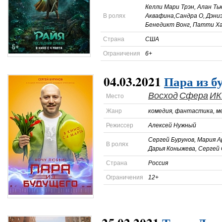
Келли Мари Трэн, Алан Ть
В ролях
Аквафина,Сандра О, Дэниэ
Бенедикт Вонг, Патти Ха
Страна
США
Ограничения
6+
04.03.2021
Пара из б
Восход
Сфера
ИК
Место
Жанр
комедия, фантастика, м
Режиссер
Алексей Нужный
Сергей Бурунов, Мария А
В ролях
Дарья Коныжева, Сергей
Страна
Россия
Ограничения
12+