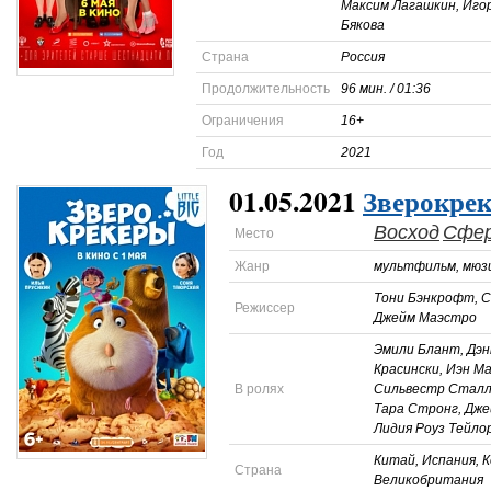
Максим Лагашкин, Иго
Бякова
Страна
Россия
Продолжительность
96 мин. / 01:36
Ограничения
16+
Год
2021
01.05.2021
Зверокре
Восход
Сфе
Место
Жанр
мультфильм, мюзи
Тони Бэнкрофт, 
Режиссер
Джейм Маэстро
Эмили Блант, Дэн
Красински, Иэн Ма
В ролях
Сильвестр Сталл
Тара Стронг, Дже
Лидия Роуз Тейло
Китай, Испания, 
Страна
Великобритания