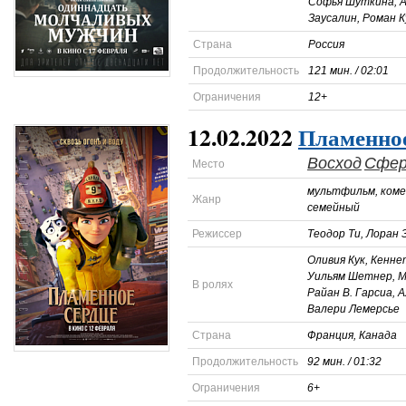
Софья Шуткина, 
Заусалин, Роман К
Страна
Россия
Продолжительность
121 мин. / 02:01
Ограничения
12+
12.02.2022
Пламенное
Восход
Сфе
Место
мультфильм, коме
Жанр
семейный
Режиссер
Теодор Ти, Лоран 
Оливия Кук, Кенне
Уильям Шетнер, М
В ролях
Райан В. Гарсиа, А
Валери Лемерсье
Страна
Франция, Канада
Продолжительность
92 мин. / 01:32
Ограничения
6+