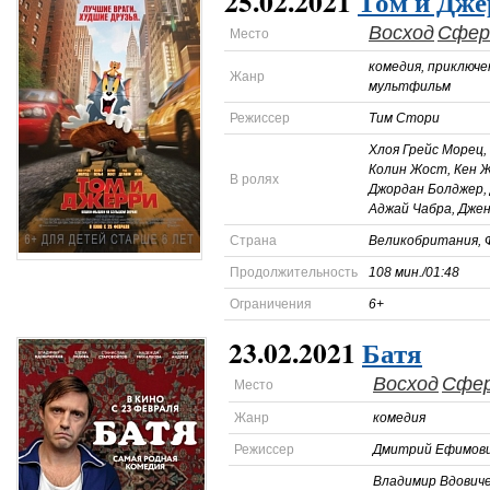
25.02.2021
Том и Дже
Восход
Сфер
Место
комедия, приключе
Жанр
мультфильм
Режиссер
Тим Стори
Хлоя Грейс Морец,
Колин Жост, Кен Ж
В ролях
Джордан Болджер, 
Аджай Чабра, Джен
Страна
Великобритания, 
Продолжительность
108 мин./01:48
Ограничения
6+
23.02.2021
Батя
Восход
Сфе
Место
Жанр
комедия
Режиссер
Дмитрий Ефимов
Владимир Вдовиче