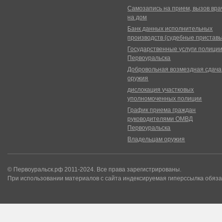
Самозапись на прием, вызов вра
на дом
Банк данных исполнительных
производств (судебные пристав
Государственные услуги полици
Первоуральска
Добровольная возмездная сдача
оружия
дислокация участковых
уполномоченных полиции
График приема граждан
руководителями ОМВД
Первоуральска
Владельцам оружия
© Первоуральск.рф 2011-2024. Все права зарегистрированы.
При использовании материалов с сайта индексируемая гиперссылка обяза