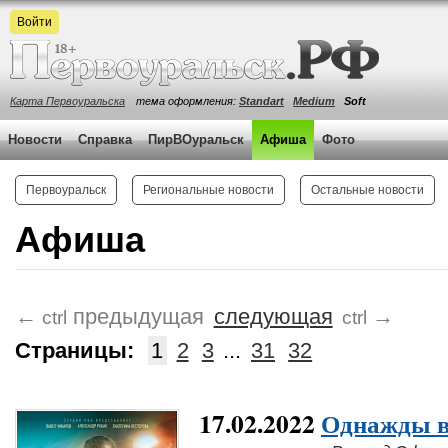
Войти
Карта Первоуральска
тема оформления:
Standart
Medium
Soft
Новости
Справка
ПирВОуральск
Афиша
Фото
Первоуральск
Региональные новости
Остальные новости
Афиша
←
предыдущая
следующая
→
ctrl
ctrl
Страницы:
1
2
3
...
31
32
17.02.2022
Однажды в