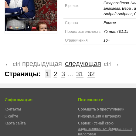
Старовойтов, На
В ролях
Енакаева, Вера Та
Андрей Андреев, 
Страна
Россия
Продолжительность
75 мин. / 01:15
Ограничения
16+
←
предыдущая
следующая
→
ctrl
ctrl
Страницы:
1
2
3
...
31
32
Информация
Полезности
Контакты
Сообщить о преступлении
О сайте
Информация о штрафах
Карта сайта
Сервис «Узнай свою
задолженность» федеральная
налоговая