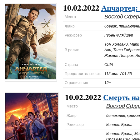
10.02.2022
Анчартед: 
Восход
Сфер
Место
Жанр
боевик, приключен
Режиссер
Рубен Фляйшер
Том Холланд, Марк
В ролях
Али, Тати Габриэл
Жаклин Петрик, А
Страна
США
Продолжительность
115 мин. / 01:55
Ограничения
12+
10.02.2022
Смерть на
Восход
Сфе
Место
Жанр
детектив, кримин
Режиссер
Кеннет Брана
Кеннет Брана, Май
Орландо Сил, Чар