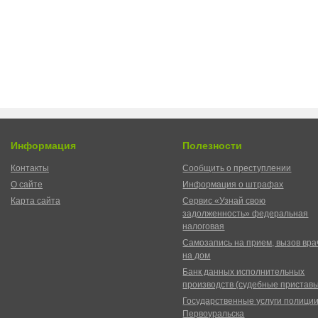
Информация
Полезности
Контакты
Сообщить о преступлении
О сайте
Информация о штрафах
Карта сайта
Сервис «Узнай свою
задолженность» федеральная
налоговая
Самозапись на прием, вызов вра
на дом
Банк данных исполнительных
производств (судебные пристав
Государственные услуги полици
Первоуральска