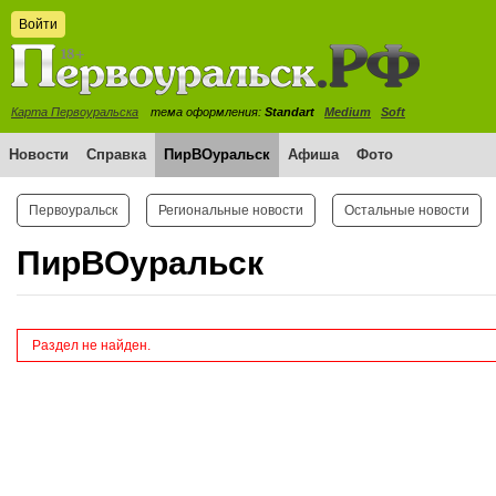
Войти
Карта Первоуральска
тема оформления:
Standart
Medium
Soft
Новости
Справка
ПирВОуральск
Афиша
Фото
Первоуральск
Региональные новости
Остальные новости
ПирВОуральск
Раздел не найден.