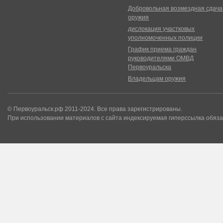
Добровольная возмездная сдача
оружия
дислокация участковых
уполномоченных полиции
График приема граждан
руководителями ОМВД
Первоуральска
Владельцам оружия
© Первоуральск.рф 2011-2024. Все права зарегистрированы.
При использовании материалов с сайта индексируемая гиперссылка обяза