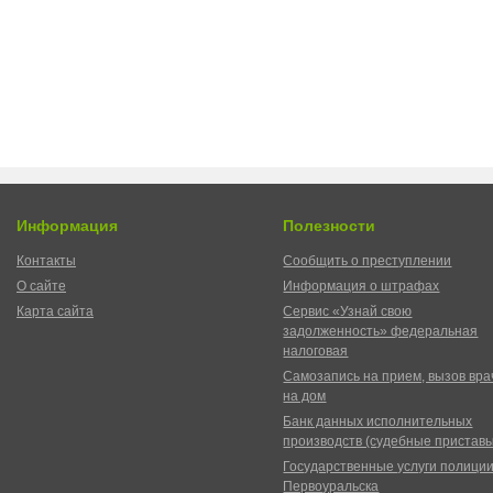
Информация
Полезности
Контакты
Сообщить о преступлении
О сайте
Информация о штрафах
Карта сайта
Сервис «Узнай свою
задолженность» федеральная
налоговая
Самозапись на прием, вызов вра
на дом
Банк данных исполнительных
производств (судебные пристав
Государственные услуги полици
Первоуральска