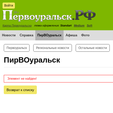
Войти
Карта Первоуральска
тема оформления:
Standart
Medium
Soft
Новости
Справка
ПирВОуральск
Афиша
Фото
Первоуральск
Региональные новости
Остальные новости
ПирВОуральск
Элемент не найден!
Возврат к списку