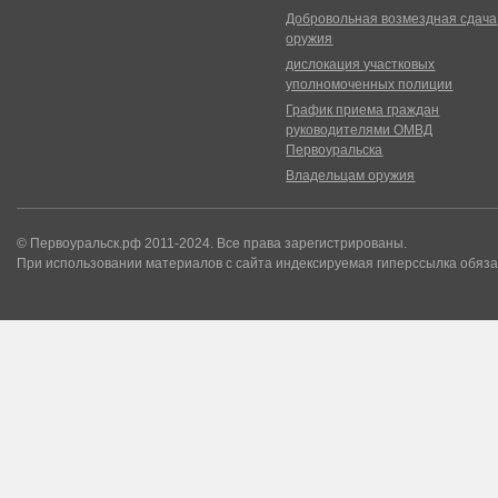
Добровольная возмездная сдача
оружия
дислокация участковых
уполномоченных полиции
График приема граждан
руководителями ОМВД
Первоуральска
Владельцам оружия
© Первоуральск.рф 2011-2024. Все права зарегистрированы.
При использовании материалов с сайта индексируемая гиперссылка обяза