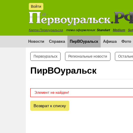
Войти
Карта Первоуральска
тема оформления:
Standart
Medium
Sof
Новости
Справка
ПирВОуральск
Афиша
Фото
Первоуральск
Региональные новости
Остальн
ПирВОуральск
Элемент не найден!
Возврат к списку