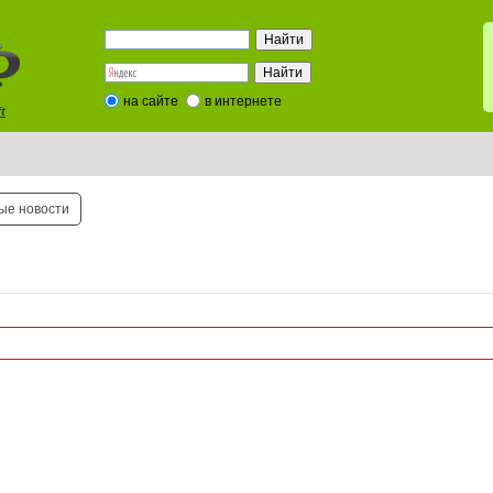
на сайте
в интернете
t
ые новости