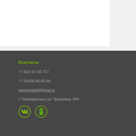
Контакты
+7-922-17-48-777
+7 (3439) 66-66-86
pervouralskrf@mail.ru
г. Первоуральск, ул. Трубников, 58А