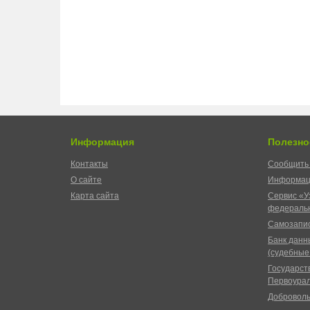
Информация
Полезно
Контакты
Сообщить 
О сайте
Информац
Карта сайта
Сервис «У
федеральн
Самозапис
Банк данн
(судебные
Государст
Первоурал
Доброволь