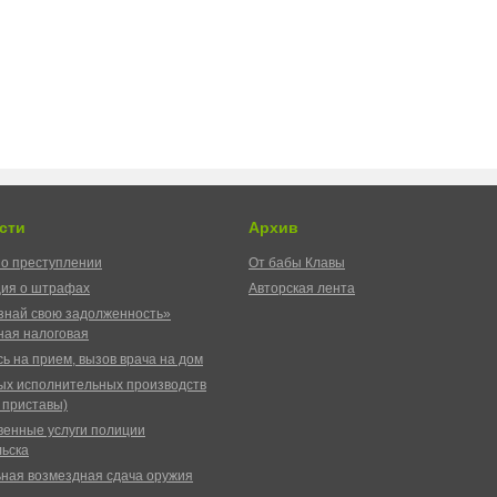
сти
Архив
о преступлении
От бабы Клавы
ия о штрафах
Авторская лента
знай свою задолженность»
ая налоговая
ь на прием, вызов врача на дом
ых исполнительных производств
 приставы)
венные услуги полиции
ьска
ная возмездная сдача оружия