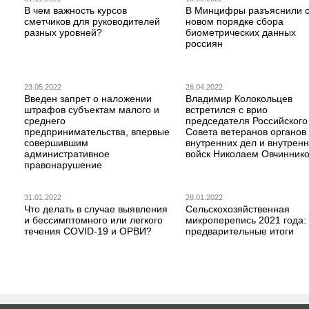
В чем важность курсов
В Минцифры разъяснили 
сметчиков для руководителей
новом порядке сбора
разных уровней?
биометрических данных
россиян
23.05.2022
26.04.2022
Введен запрет о наложении
Владимир Колокольцев
штрафов субъектам малого и
встретился с врио
среднего
председателя Российского
предпринимательства, впервые
Совета ветеранов органов
совершившим
внутренних дел и внутрен
административное
войск Николаем Овчинник
правонарушение
31.01.2022
28.01.2022
Что делать в случае выявления
Сельскохозяйственная
и бессимптомного или легкого
микроперепись 2021 года:
течения COVID-19 и ОРВИ?
предварительные итоги