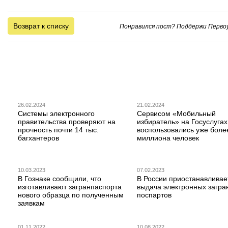
Возврат к списку
Понравился пост? Поддержи Первоу
26.02.2024
21.02.2024
Системы электронного
Сервисом «Мобильный
правительства проверяют на
избиратель» на Госуслугах
прочность почти 14 тыс.
воспользовались уже боле
багхантеров
миллиона человек
10.03.2023
07.02.2023
В Гознаке сообщили, что
В России приостанавливае
изготавливают загранпаспорта
выдача электронных загра
нового образца по полученным
поспартов
заявкам
01.11.2022
10.08.2022