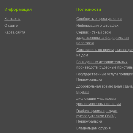
Информация
Полезности
Контакты
Сообщить о преступлении
О сайте
Информация о штрафах
Карта сайта
Сервис «Узнай свою
задолженность» федеральная
налоговая
Самозапись на прием, вызов вра
на дом
Банк данных исполнительных
производств (судебные пристав
Государственные услуги полици
Первоуральска
Добровольная возмездная сдача
оружия
дислокация участковых
уполномоченных полиции
График приема граждан
руководителями ОМВД
Первоуральска
Владельцам оружия