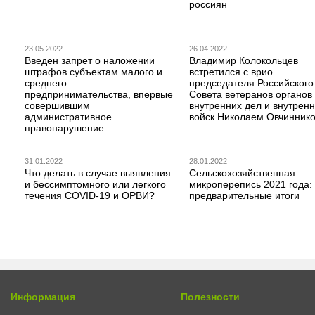
россиян
23.05.2022
26.04.2022
Введен запрет о наложении
Владимир Колокольцев
штрафов субъектам малого и
встретился с врио
среднего
председателя Российского
предпринимательства, впервые
Совета ветеранов органов
совершившим
внутренних дел и внутрен
административное
войск Николаем Овчинник
правонарушение
31.01.2022
28.01.2022
Что делать в случае выявления
Сельскохозяйственная
и бессимптомного или легкого
микроперепись 2021 года:
течения COVID-19 и ОРВИ?
предварительные итоги
Информация
Полезности