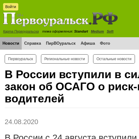
Войти
Карта Первоуральска
тема оформления:
Standart
Medium
Soft
Новости
Справка
ПирВОуральск
Афиша
Фото
Первоуральск
Региональные новости
Остальные новости
В России вступили в си
закон об ОСАГО о риск
водителей
24.08.2020
В России с 24 августа вступили