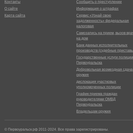
Контакты
Сообщить о преступлении
О сайте
Информация о штрафах
Карта сайта
Сервис «Узнай свою
задолженность» федеральная
налоговая
Самозапись на прием, вызов вра
на дом
Банк данных исполнительных
производств (судебные пристав
Государственные услуги полици
Первоуральска
Добровольная возмездная сдача
оружия
дислокация участковых
уполномоченных полиции
График приема граждан
руководителями ОМВД
Первоуральска
Владельцам оружия
© Первоуральск.рф 2011-2024. Все права зарегистрированы.