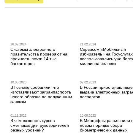
26.02.2024
21.02.2024
Системы электронного
Сервисом «Мобильный
правительства проверяют на
избиратель» на Госуслугах
прочность почти 14 тыс.
воспользовались уже боле
багхантеров
миллиона человек
10.03.2023
07.02.2023
В Гознаке сообщили, что
В России приостанавливае
изготавливают загранпаспорта
выдача электронных загра
нового образца по полученным
поспартов
заявкам
01.11.2022
10.08.2022
В чем важность курсов
В Минцифры разъяснили 
сметчиков для руководителей
новом порядке сбора
разных уровней?
биометрических данных