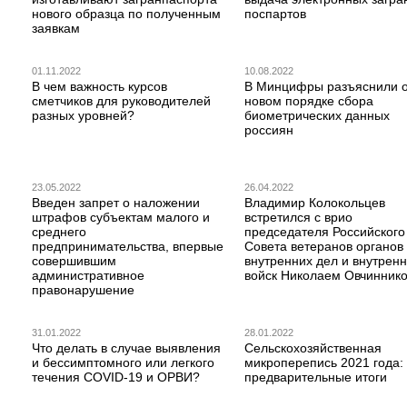
нового образца по полученным
поспартов
заявкам
01.11.2022
10.08.2022
В чем важность курсов
В Минцифры разъяснили 
сметчиков для руководителей
новом порядке сбора
разных уровней?
биометрических данных
россиян
23.05.2022
26.04.2022
Введен запрет о наложении
Владимир Колокольцев
штрафов субъектам малого и
встретился с врио
среднего
председателя Российского
предпринимательства, впервые
Совета ветеранов органов
совершившим
внутренних дел и внутрен
административное
войск Николаем Овчинник
правонарушение
31.01.2022
28.01.2022
Что делать в случае выявления
Сельскохозяйственная
и бессимптомного или легкого
микроперепись 2021 года:
течения COVID-19 и ОРВИ?
предварительные итоги