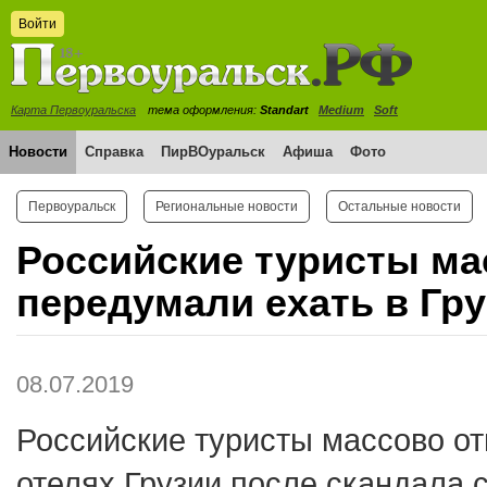
Войти
Карта Первоуральска
тема оформления:
Standart
Medium
Soft
Новости
Справка
ПирВОуральск
Афиша
Фото
Первоуральск
Региональные новости
Остальные новости
Российские туристы ма
передумали ехать в Гр
08.07.2019
Российские туристы массово о
отелях Грузии после скандала 