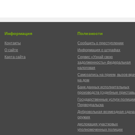
Информация
Полезности
Контакты
Сообщить о преступлении
О сайте
Информация о штрафах
Карта сайта
Сервис «Узнай свою
задолженность» федеральная
налоговая
Самозапись на прием, вызов вра
на дом
Банк данных исполнительных
производств (судебные пристав
Государственные услуги полици
Первоуральска
Добровольная возмездная сдача
оружия
дислокация участковых
уполномоченных полиции