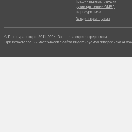
График приема граждан
руководителями ОМВД
Первоуральска
Владельцам оружия
© Первоуральск.рф 2011-2024. Все права зарегистрированы.
При использовании материалов с сайта индексируемая гиперссылка обяза