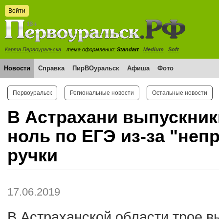
Войти
Карта Первоуральска
тема оформления:
Standart
Medium
Soft
Новости
Справка
ПирВОуральск
Афиша
Фото
Первоуральск
Региональные новости
Остальные новости
В Астрахани выпускник
ноль по ЕГЭ из-за "неп
ручки
17.06.2019
В Астраханской области трое в