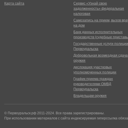
Карта сайта
Сервис «Узнай свою
задолженность» федеральная
налоговая
Самозапись на прием, вызов вра
на дом
Банк данных исполнительных
производств (судебные пристав
Государственные услуги полици
Первоуральска
Добровольная возмездная сдача
оружия
дислокация участковых
уполномоченных полиции
График приема граждан
руководителями ОМВД
Первоуральска
Владельцам оружия
© Первоуральск.рф 2011-2024. Все права зарегистрированы.
При использовании материалов с сайта индексируемая гиперссылка обяза