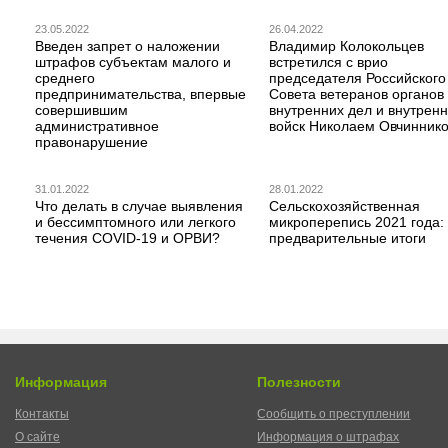
23.05.2022
26.04.2022
Введен запрет о наложении
Владимир Колокольцев
штрафов субъектам малого и
встретился с врио
среднего
председателя Российского
предпринимательства, впервые
Совета ветеранов органов
совершившим
внутренних дел и внутрен
административное
войск Николаем Овчинник
правонарушение
31.01.2022
28.01.2022
Что делать в случае выявления
Сельскохозяйственная
и бессимптомного или легкого
микроперепись 2021 года:
течения COVID-19 и ОРВИ?
предварительные итоги
Информация
Полезности
Контакты
Сообщить о преступлении
О сайте
Информация о штрафах