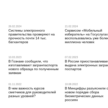
26.02.2024
21.02.2024
Системы электронного
Сервисом «Мобильный
правительства проверяют на
избиратель» на Госуслугах
прочность почти 14 тыс.
воспользовались уже боле
багхантеров
миллиона человек
10.03.2023
07.02.2023
В Гознаке сообщили, что
В России приостанавливае
изготавливают загранпаспорта
выдача электронных загра
нового образца по полученным
поспартов
заявкам
01.11.2022
10.08.2022
В чем важность курсов
В Минцифры разъяснили 
сметчиков для руководителей
новом порядке сбора
разных уровней?
биометрических данных
россиян