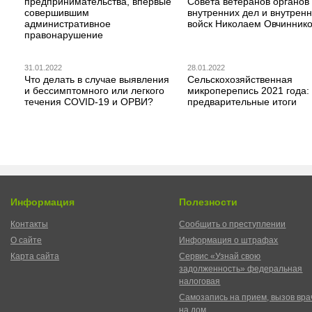
предпринимательства, впервые
Совета ветеранов органов
совершившим
внутренних дел и внутрен
административное
войск Николаем Овчинник
правонарушение
31.01.2022
28.01.2022
Что делать в случае выявления
Сельскохозяйственная
и бессимптомного или легкого
микроперепись 2021 года:
течения COVID-19 и ОРВИ?
предварительные итоги
Информация
Полезности
Контакты
Сообщить о преступлении
О сайте
Информация о штрафах
Карта сайта
Сервис «Узнай свою
задолженность» федеральная
налоговая
Самозапись на прием, вызов вра
на дом