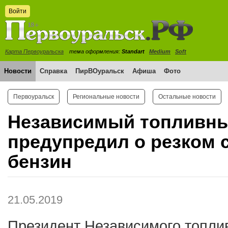
Войти
Карта Первоуральска
тема оформления:
Standart
Medium
Soft
Новости
Справка
ПирВОуральск
Афиша
Фото
Первоуральск
Региональные новости
Остальные новости
Независимый топливн
предупредил о резком с
бензин
21.05.2019
Президент Независимого топли