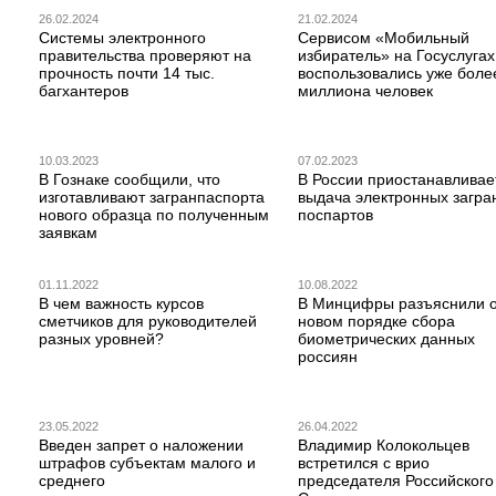
26.02.2024
21.02.2024
Системы электронного
Сервисом «Мобильный
правительства проверяют на
избиратель» на Госуслугах
прочность почти 14 тыс.
воспользовались уже боле
багхантеров
миллиона человек
10.03.2023
07.02.2023
В Гознаке сообщили, что
В России приостанавливае
изготавливают загранпаспорта
выдача электронных загра
нового образца по полученным
поспартов
заявкам
01.11.2022
10.08.2022
В чем важность курсов
В Минцифры разъяснили 
сметчиков для руководителей
новом порядке сбора
разных уровней?
биометрических данных
россиян
23.05.2022
26.04.2022
Введен запрет о наложении
Владимир Колокольцев
штрафов субъектам малого и
встретился с врио
среднего
председателя Российского