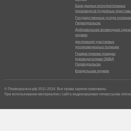
Банк данных исполнительных
производств (судебные пристав
Государственные услуги полици
Первоуральска
Добровольная возмездная сдача
оружия
дислокация участковых
уполномоченных полиции
График приема граждан
руководителями ОМВД
Первоуральска
Владельцам оружия
© Первоуральск.рф 2011-2024. Все права зарегистрированы.
При использовании материалов с сайта индексируемая гиперссылка обяза