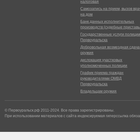
налоговая
Самозапись на прием, вызов вра
на дом
Банк данных исполнительных
производств (судебные пристав
Государственные услуги полици
Первоуральска
Добровольная возмездная сдача
оружия
дислокация участковых
уполномоченных полиции
График приема граждан
руководителями ОМВД
Первоуральска
Владельцам оружия
© Первоуральск.рф 2011-2024. Все права зарегистрированы.
При использовании материалов с сайта индексируемая гиперссылка обяза