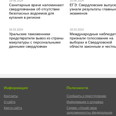
18.06.2024
15.06.2024
Санитарные врачи напоминают
ЕГЭ: Свердловские выпуск
свердловчанам об отсутствии
узнали результаты главных
безопасных водоемов для
экзаменов
купания в регионе
26.03.2024
18.03.2024
Уральские таможенники
Международные наблюдат
предотвратили вывоз из страны
признали голосование на
макулатуры с персональными
выборах в Свердловской
данными свердловчан
области законным и честн
Информация
Полезности
Контакты
Сообщить о преступлении
О сайте
Информация о штрафах
Карта сайта
Сервис «Узнай свою
задолженность» федеральная