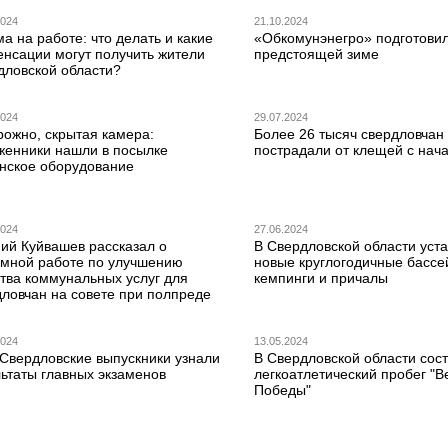
2024
21.10.2024
а на работе: что делать и какие
«Обкомунэнегро» подготовил
енсации могут получить жители
предстоящей зиме
дловской области?
2024
29.07.2024
рожно, скрытая камера:
Более 26 тысяч свердловчан
женники нашли в посылке
пострадали от клещей с нач
нское оборудование
2024
27.06.2024
ний Куйвашев рассказал о
В Свердловской области уст
емной работе по улучшению
новые круглогодичные бассе
ства коммунальных услуг для
кемпинги и причалы
дловчан на совете при полпреде
2024
13.05.2024
 Свердловские выпускники узнали
В Свердловской области сос
льтаты главных экзаменов
легкоатлетический пробег "В
Победы"