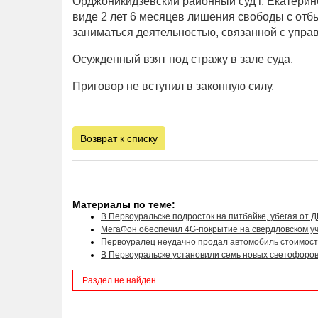
Орджоникидзевский районный суд г. Екатерин
виде 2 лет 6 месяцев лишения свободы с отб
заниматься деятельностью, связанной с управ
Осужденный взят под стражу в зале суда.
Приговор не вступил в законную силу.
Возврат к списку
Материалы по теме:
В Первоуральске подросток на питбайке, убегая от Д
МегаФон обеспечил 4G-покрытие на свердловском у
Первоуралец неудачно продал автомобиль стоимост
В Первоуральске установили семь новых светофоров
Раздел не найден.