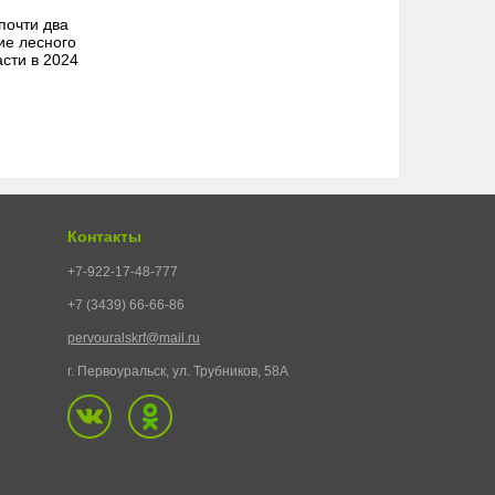
почти два
ие лесного
сти в 2024
Контакты
+7-922-17-48-777
+7 (3439) 66-66-86
pervouralskrf@mail.ru
г. Первоуральск, ул. Трубников, 58А