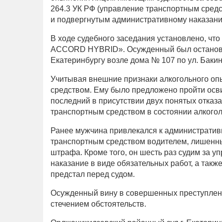
264.3 УК РФ (управление транспортным сре
и подвергнутым административному наказанию 
В ходе судебного заседания установлено, что
ACCORD HYBRID». Осужденный был остановл
Екатеринбургу возле дома № 107 по ул. Бакин
Учитывая внешние признаки алкогольного оп
средством. Ему было предложено пройти осви
последний в присутствии двух понятых отказа
транспортным средством в состоянии алкогол
Ранее мужчина привлекался к административно
транспортным средством водителем, лишенны
штрафа. Кроме того, он шесть раз судим за 
наказание в виде обязательных работ, а такж
предстал перед судом.
Осужденный вину в совершенных преступлени
стечением обстоятельств.