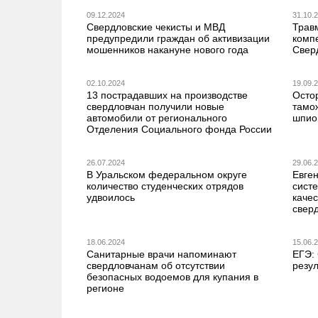
09.12.2024
31.10.
Свердловские чекисты и МВД
Травм
предупредили граждан об активизации
комп
мошенников накануне нового года
Свер
02.10.2024
19.09.
13 пострадавших на производстве
Осто
свердловчан получили новые
тамо
автомобили от регионального
шпио
Отделения Социального фонда России
26.07.2024
29.06.
В Уральском федеральном округе
Евге
количество студенческих отрядов
сист
удвоилось
каче
свер
18.06.2024
15.06.
Санитарные врачи напоминают
ЕГЭ:
свердловчанам об отсутствии
резу
безопасных водоемов для купания в
регионе