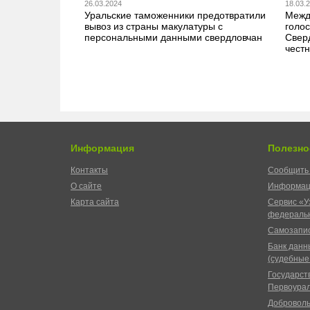
26.03.2024
18.03.
Уральские таможенники предотвратили
Межд
вывоз из страны макулатуры с
голо
персональными данными свердловчан
Свер
чест
Информация
Полезно
Контакты
Сообщить 
О сайте
Информац
Карта сайта
Сервис «У
федеральн
Самозапис
Банк данн
(судебные
Государст
Первоурал
Доброволь