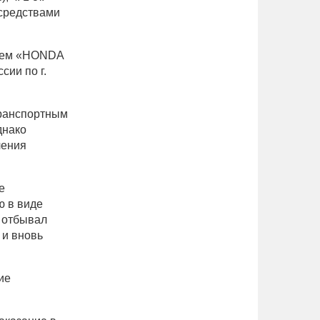
средствами
билем «HONDA
ии по г.
транспортным
днако
ления
е
ю в виде
, отбывал
 и вновь
ие