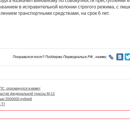
бурга назначил виновному по совокупности преступлений н
ыванием в исправительной колонии строгого режима, с ли
лением транспортными средствами, на срок 6 лет.
Понравился пост? Поддержи Первоуральск.РФ , нажми:
ПС, опрокинулся в кювет
частке федеральной трассы M-12
ью 3500000 рублей
 Т7