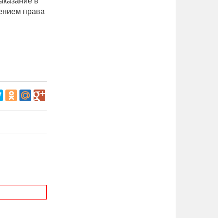
аказание в
шением права