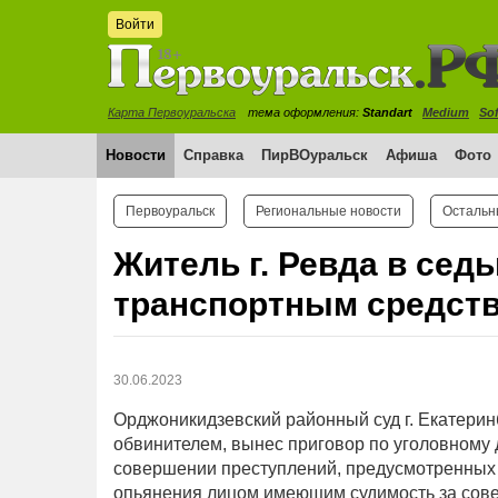
Войти
Карта Первоуральска
тема оформления:
Standart
Medium
Sof
Новости
Справка
ПирВОуральск
Афиша
Фото
Первоуральск
Региональные новости
Остальн
Житель г. Ревда в сед
транспортным средств
30.06.2023
Орджоникидзевский районный суд г. Екатерин
обвинителем, вынес приговор по уголовному 
совершении преступлений, предусмотренных ч
опьянения лицом имеющим судимость за совер