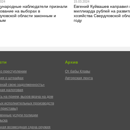
2024
15.03.2024
ународные наблюдатели признали
Евгений Куйвашев направил 
сование на выборах в
миллиарда рублей на развит
дловской области законным и
хозяйства Свердловской обла
ным
году
сти
Архив
о преступлении
От бабы Клавы
ия о штрафах
Авторская лента
знай свою задолженность»
ая налоговая
ь на прием, вызов врача на дом
ых исполнительных производств
 приставы)
венные услуги полиции
ьска
ная возмездная сдача оружия