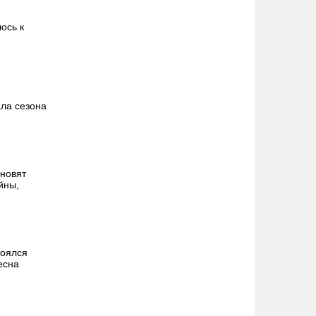
ось к
ала сезона
ановят
йны,
тоялся
есна