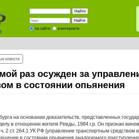
на сайте
в интернете
t
ые новости
ьмой раз осужден за управлен
ом в состоянии опьянения
бурга на основании доказательств, представленных госуд
делу в отношении жителя Ревды, 1984 г.р. Он признан вино
. 2 ст. 264.1 УК РФ (управление транспортным средством в
шение в состоянии опьянения аналогичного преступления), 