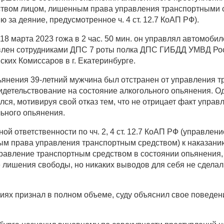
дством лицом, лишенным права управления транспортными 
за деяние, предусмотренное ч. 4 ст. 12.7 КоАП РФ).
 18 марта 2023 гожа в 2 час. 50 мин. он управлял автомо
ен сотрудниками ДПС 7 роты полка ДПС ГИБДД УМВД Росс
ских Комиссаров в г. Екатеринбурге.
ьянения 39-летний мужчина был отстранен от управления 
детельствование на состояние алкогольного опьянения. О
лся, мотивируя свой отказ тем, что не отрицает факт управ
ьного опьянения.
й ответственности по чч. 2, 4 ст. 12.7 КоАП РФ (управлени
м права управления транспортным средством) к наказани
управление транспортным средством в состоянии опьянения
е лишения свободы, но никаких выводов для себя не сделал
ях признал в полном объеме, суду объяснил свое поведен