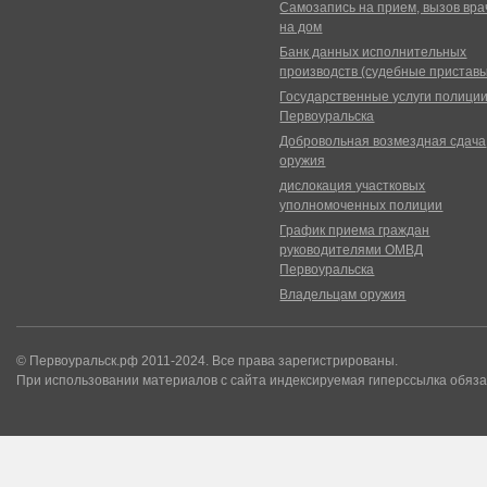
Самозапись на прием, вызов вра
на дом
Банк данных исполнительных
производств (судебные пристав
Государственные услуги полици
Первоуральска
Добровольная возмездная сдача
оружия
дислокация участковых
уполномоченных полиции
График приема граждан
руководителями ОМВД
Первоуральска
Владельцам оружия
© Первоуральск.рф 2011-2024. Все права зарегистрированы.
При использовании материалов с сайта индексируемая гиперссылка обяза