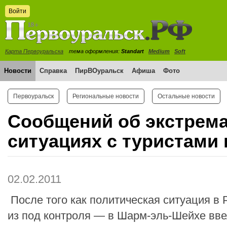
Войти
Карта Первоуральска
тема оформления:
Standart
Medium
Soft
Новости
Справка
ПирВОуральск
Афиша
Фото
Первоуральск
Региональные новости
Остальные новости
Сообщений об экстрем
ситуациях c туристами 
02.02.2011
После того как политическая ситуация в
из под контроля — в Шарм-эль-Шейхе ввел