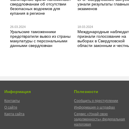
свердловчанам об отсутствии
узнали результаты главных
безопасных водоемов для
экзаменов
купания в регионе
26.03.2024
18.03.2024
Уральские таможенники
Международные наблюдат
предотвратили вывоз из страны
признали голосование на
макулатуры с персональными
выборах в Свердловской
данными свердловчан
области законным и честн
Информация
Полезности
Контакты
Сообщить о преступлении
О сайте
Информация о штрафах
Карта сайта
Сервис «Узнай свою
задолженность» федеральная
налоговая