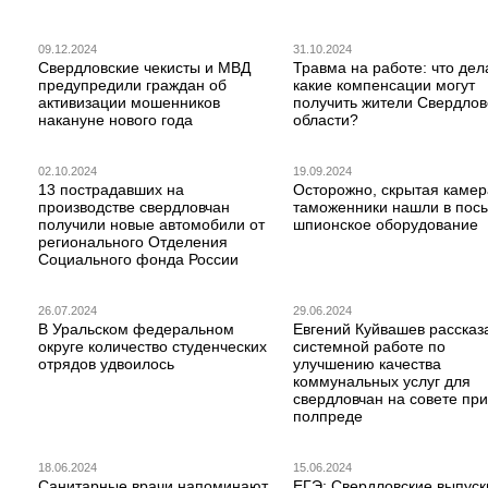
09.12.2024
31.10.2024
Свердловские чекисты и МВД
Травма на работе: что дел
предупредили граждан об
какие компенсации могут
активизации мошенников
получить жители Свердлов
накануне нового года
области?
02.10.2024
19.09.2024
13 пострадавших на
Осторожно, скрытая камер
производстве свердловчан
таможенники нашли в пос
получили новые автомобили от
шпионское оборудование
регионального Отделения
Социального фонда России
26.07.2024
29.06.2024
В Уральском федеральном
Евгений Куйвашев рассказ
округе количество студенческих
системной работе по
отрядов удвоилось
улучшению качества
коммунальных услуг для
свердловчан на совете при
полпреде
18.06.2024
15.06.2024
Санитарные врачи напоминают
ЕГЭ: Свердловские выпуск