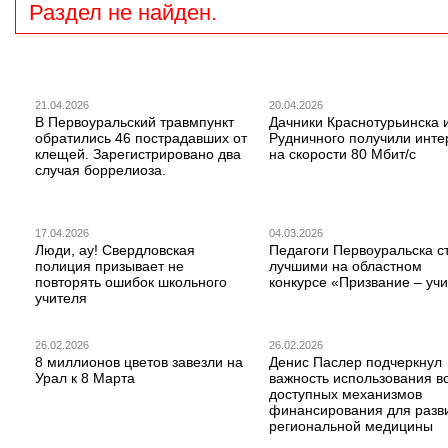
Раздел не найден.
21.04.2026
20.04.2026
В Первоуральский травмпункт
Дачники Краснотурьинска 
обратились 46 пострадавших от
Рудничного получили инте
клещей. Зарегистрировано два
на скорости 80 Мбит/с
случая боррелиоза.
17.04.2026
04.03.2026
Люди, ау! Свердловская
Педагоги Первоуральска с
полиция призывает не
лучшими на областном
повторять ошибок школьного
конкурсе «Призвание – учи
учителя
26.02.2026
26.02.2026
8 миллионов цветов завезли на
Денис Паслер подчеркнул
Урал к 8 Марта
важность использования в
доступных механизмов
финансирования для разв
региональной медицины