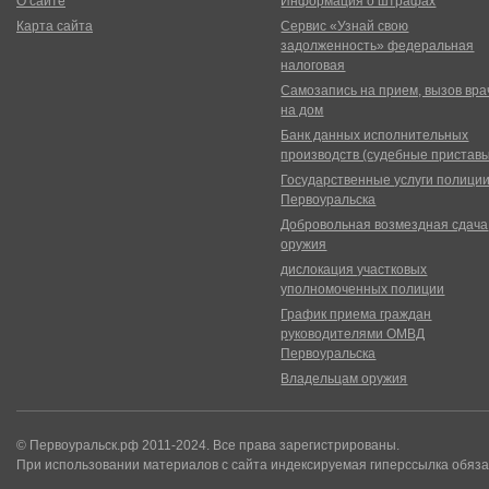
О сайте
Информация о штрафах
Карта сайта
Сервис «Узнай свою
задолженность» федеральная
налоговая
Самозапись на прием, вызов вра
на дом
Банк данных исполнительных
производств (судебные пристав
Государственные услуги полици
Первоуральска
Добровольная возмездная сдача
оружия
дислокация участковых
уполномоченных полиции
График приема граждан
руководителями ОМВД
Первоуральска
Владельцам оружия
© Первоуральск.рф 2011-2024. Все права зарегистрированы.
При использовании материалов с сайта индексируемая гиперссылка обяза