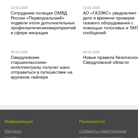
13.02.2026
12.02.2026
Сотрудники полиции ОМВД
АО «ГАЗЭКС» уведомляет 
России «Первоуральский»
дате и времени проверки
подвели итоги дополнительных
газового оборудования с
профилактическихмероприятий
помощью голосовых и SM
в сфере миграции
сообщений
05.02.2026
04.02.2026
Свердловские
Новые правила безопаснос
старшеклассники-
Свердловской области
интеллектуалы получат шанс
отправиться в путешествие на
круизном лайнере
Информация
Полезности
Контакты
Сообщить о преступлении