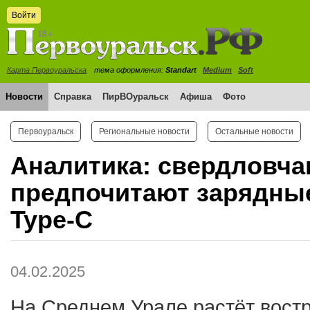
Войти
Карта Первоуральска
тема оформления:
Standart
Medium
Soft
Новости
Справка
ПирВОуральск
Афиша
Фото
Первоуральск
Региональные новости
Остальные новости
Аналитика: свердловча
предпочитают зарядные
Type-C
04.02.2025
На Среднем Урале растёт вост