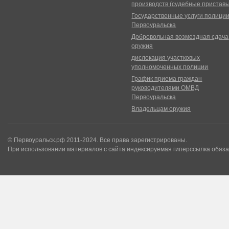
производств (судебные пристав
Государственные услуги полици
Первоуральска
Добровольная возмездная сдача
оружия
дислокация участковых
уполномоченных полиции
График приема граждан
руководителями ОМВД
Первоуральска
Владельцам оружия
© Первоуральск.рф 2011-2024. Все права зарегистрированы.
При использовании материалов с сайта индексируемая гиперссылка обяза