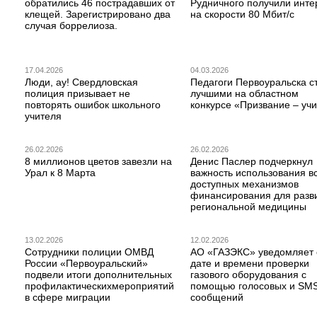
обратились 46 пострадавших от
Рудничного получили инте
клещей. Зарегистрировано два
на скорости 80 Мбит/с
случая боррелиоза.
17.04.2026
04.03.2026
Люди, ау! Свердловская
Педагоги Первоуральска с
полиция призывает не
лучшими на областном
повторять ошибок школьного
конкурсе «Призвание – учи
учителя
26.02.2026
26.02.2026
8 миллионов цветов завезли на
Денис Паслер подчеркнул
Урал к 8 Марта
важность использования в
доступных механизмов
финансирования для разв
региональной медицины
13.02.2026
12.02.2026
Сотрудники полиции ОМВД
АО «ГАЗЭКС» уведомляет 
России «Первоуральский»
дате и времени проверки
подвели итоги дополнительных
газового оборудования с
профилактическихмероприятий
помощью голосовых и SM
в сфере миграции
сообщений