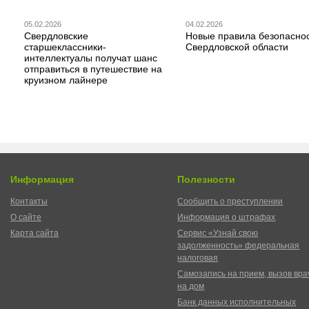
05.02.2026
04.02.2026
Свердловские
Новые правила безопаснос
старшеклассники-
Свердловской области
интеллектуалы получат шанс
отправиться в путешествие на
круизном лайнере
Информация
Полезности
Контакты
Сообщить о преступлении
О сайте
Информация о штрафах
Карта сайта
Сервис «Узнай свою
задолженность» федеральная
налоговая
Самозапись на прием, вызов вра
на дом
Банк данных исполнительных