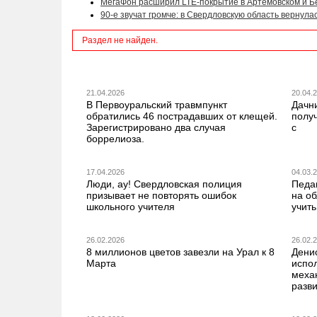
МегаФон расширил LTE-покрытие в Артёмовском и Б
90-е звучат громче: в Свердловскую область вернул
Раздел не найден.
21.04.2026
20.04.
В Первоуральский травмпункт
Дачн
обратились 46 пострадавших от клещей.
получ
Зарегистрировано два случая
с
боррелиоза.
17.04.2026
04.03.
Люди, ау! Свердловская полиция
Педа
призывает не повторять ошибок
на о
школьного учителя
учить
26.02.2026
26.02.
8 миллионов цветов завезли на Урал к 8
Дени
Марта
испо
меха
разв