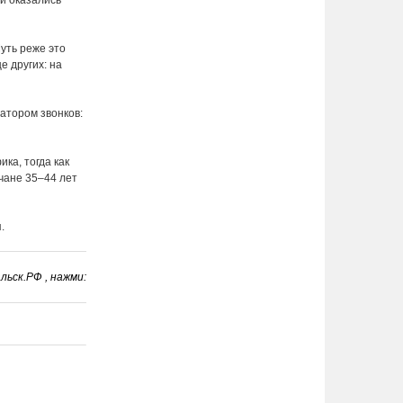
и оказались
уть реже это
е других: на
атором звонков:
ка, тогда как
чане 35–44 лет
я.
ьск.РФ , нажми: