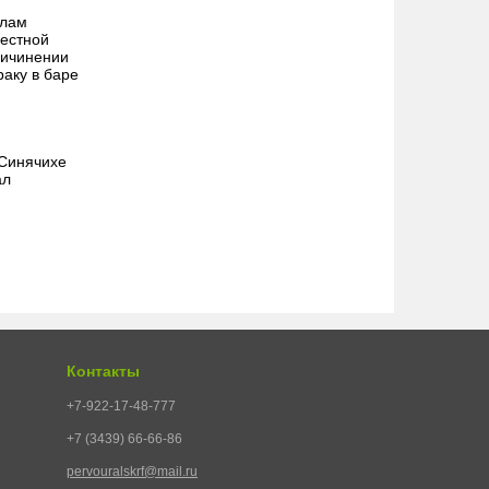
алам
местной
ричинении
раку в баре
 Синячихе
ал
Контакты
+7-922-17-48-777
+7 (3439) 66-66-86
pervouralskrf@mail.ru