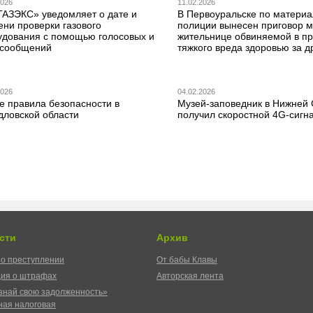
2026
11.02.2026
ГАЗЭКС» уведомляет о дате и
В Первоуральске по матери
ени проверки газового
полиции вынесен приговор 
удования с помощью голосовых и
жительнице обвиняемой в п
сообщений
тяжкого вреда здоровью за д
2026
04.02.2026
е правила безопасности в
Музей-заповедник в Нижней
дловской области
получил скоростной 4G-сигн
сти
Архив
о преступлении
От бабы Клавы
ия о штрафах
Авторская лента
знай свою задолженность»
ая налоговая