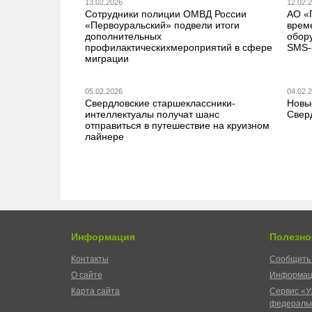
13.02.2026
12.02.
Сотрудники полиции ОМВД России
АО «
«Первоуральский» подвели итоги
врем
дополнительных
обор
профилактическихмероприятий в сфере
SMS-
миграции
05.02.2026
04.02.
Свердловские старшеклассники-
Новы
интеллектуалы получат шанс
Свер
отправиться в путешествие на круизном
лайнере
Информация
Полезно
Контакты
Сообщить 
О сайте
Информац
Карта сайта
Сервис «У
федеральн