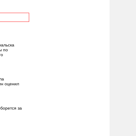
ральска
ы по
го
ла
ин оценил
борется за