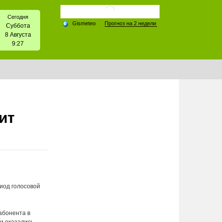
Сегодня
Суббота
8 Августа
9:27
ит
иод голосовой
абонента в