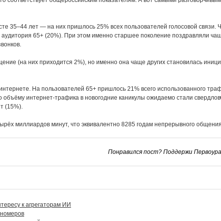
это соответствует общероссийским показателям. А вот самыми разговорчивым
е 35–44 лет — на них пришлось 25% всех пользователей голосовой связи. Ч
а аудитория 65+ (20%). При этом именно старшее поколение поздравляли чащ
вонков.
ние (на них приходится 2%), но именно она чаще других становилась иници
интернете. На пользователей 65+ пришлось 21% всего использованного трафи
о объёму интернет‑трафика в новогодние каникулы ожидаемо стали свердлов
т (15%).
тырёх миллиардов минут, что эквивалентно 8285 годам непрерывного общени
Понравился пост? Поддержи Первоурал
нтересу к агрегаторам ИИ
 номеров