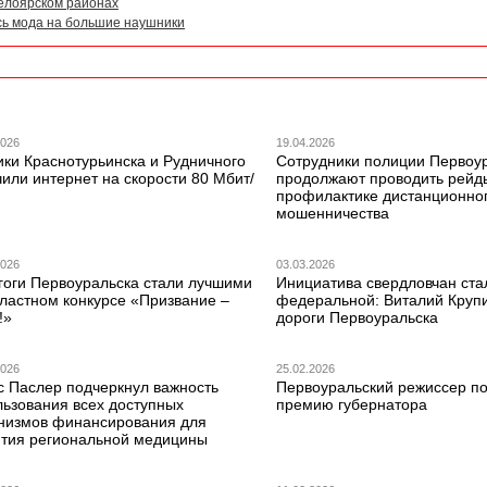
елоярском районах
ась мода на большие наушники
2026
19.04.2026
ики Краснотурьинска и Рудничного
Сотрудники полиции Первоу
или интернет на скорости 80 Мбит/
продолжают проводить рейд
профилактике дистанционно
мошенничества
2026
03.03.2026
гоги Первоуральска стали лучшими
Инициатива свердловчан ста
бластном конкурсе «Призвание –
федеральной: Виталий Круп
!»
дороги Первоуральска
2026
25.02.2026
с Паслер подчеркнул важность
Первоуральский режиссер по
льзования всех доступных
премию губернатора
низмов финансирования для
ития региональной медицины