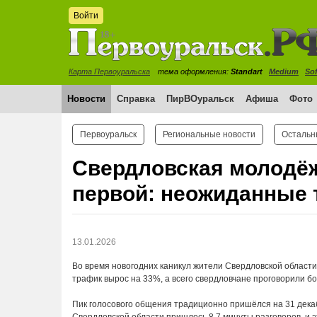
Войти
Карта Первоуральска
тема оформления:
Standart
Medium
Sof
Новости
Справка
ПирВОуральск
Афиша
Фото
Первоуральск
Региональные новости
Остальн
Свердловская молодёж
первой: неожиданные 
13.01.2026
Во время новогодних каникул жители Свердловской области
трафик вырос на 33%, а всего свердловчане проговорили б
Пик голосового общения традиционно пришёлся на 31 декабр