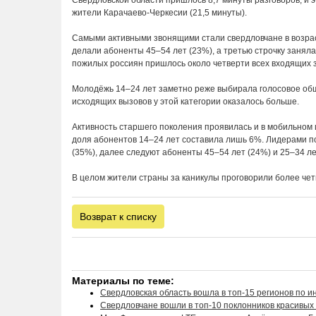
Свердловской области пришлось 8,7 минуты разговоров, и 
жители Карачаево-Черкесии (21,5 минуты).
Самыми активными звонящими стали свердловчане в возраст
делали абоненты 45–54 лет (23%), а третью строчку занял
пожилых россиян пришлось около четверти всех входящих з
Молодёжь 14–24 лет заметно реже выбирала голосовое обще
исходящих вызовов у этой категории оказалось больше.
Активность старшего поколения проявилась и в мобильном 
доля абонентов 14–24 лет составила лишь 6%. Лидерами п
(35%), далее следуют абоненты 45–54 лет (24%) и 25–34 ле
В целом жители страны за каникулы проговорили более че
Возврат к списку
Материалы по теме:
Свердловская область вошла в топ-15 регионов по и
Свердловчане вошли в топ-10 поклонников красивых