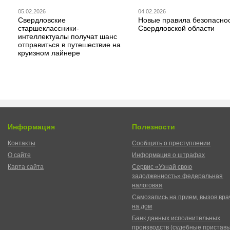
05.02.2026
04.02.2026
Свердловские
Новые правила безопаснос
старшеклассники-
Свердловской области
интеллектуалы получат шанс
отправиться в путешествие на
круизном лайнере
Информация
Полезности
Контакты
Сообщить о преступлении
О сайте
Информация о штрафах
Карта сайта
Сервис «Узнай свою
задолженность» федеральная
налоговая
Самозапись на прием, вызов вра
на дом
Банк данных исполнительных
производств (судебные пристав