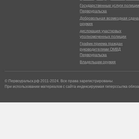
Государственные услуги полици
Первоуральска
Добровольная возмездная сдача
оружия
дислокация участковых
уполномоченных полиции
График приема граждан
руководителями ОМВД
Первоуральска
Владельцам оружия
© Первоуральск.рф 2011-2024. Все права зарегистрированы.
При использовании материалов с сайта индексируемая гиперссылка обяза