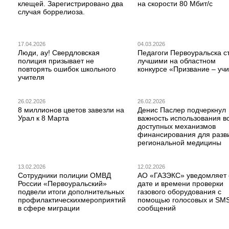
клещей. Зарегистрировано два
на скорости 80 Мбит/с
случая боррелиоза.
17.04.2026
04.03.2026
Люди, ау! Свердловская
Педагоги Первоуральска с
полиция призывает не
лучшими на областном
повторять ошибок школьного
конкурсе «Призвание – учи
учителя
26.02.2026
26.02.2026
8 миллионов цветов завезли на
Денис Паслер подчеркнул
Урал к 8 Марта
важность использования в
доступных механизмов
финансирования для разв
региональной медицины
13.02.2026
12.02.2026
Сотрудники полиции ОМВД
АО «ГАЗЭКС» уведомляет 
России «Первоуральский»
дате и времени проверки
подвели итоги дополнительных
газового оборудования с
профилактическихмероприятий
помощью голосовых и SM
в сфере миграции
сообщений