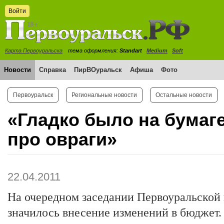
Войти
Карта Первоуральска
тема оформления:
Standart
Medium
Soft
Новости
Справка
ПирВОуральск
Афиша
Фото
Первоуральск
Региональные новости
Остальные новости
«Гладко было на бумаге
про овраги»
22.04.2011
На очередном заседании Первоуральской 
значилось внесение изменений в бюджет