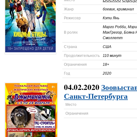
Место
Жанр
боевик, криминал
Режиссер
Кэти Янь
Марго Робби, Мэр
В ролях
МакГрегор, Бояна 
Смоллетт
Страна
США
Продолжительность
110 минут
Ограничения
18+
Год
2020
04.02.2020
Зоовыста
Санкт-Петербурга
Место
Ограничения