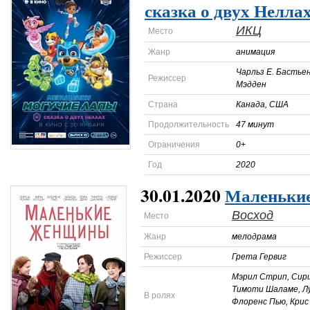
сказка о двух Нелла
ИКЦ
Место
Жанр
анимация
Чарльз Е. Бастьен
Режиссер
Мэдден
Страна
Канада, США
Продолжительность
47 минут
Ограничения
0+
Год
2020
30.01.2020
Маленьки
Восход
Место
Жанр
мелодрама
Режиссер
Грета Гервиг
Мэрил Стрип, Сир
Тимоти Шаламе, Лу
В ролях
Флоренс Пью, Крис