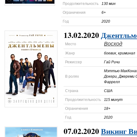
Продолжительность
130 мин
Ограничения
6+
Год
2020
13.02.2020
Джентльм
Восход
Место
Жанр
боевик, криминал
Режиссер
Гай Ричи
Мэттью МакКонах
В ролях
Докери, Джереми 
Фаррелл
Страна
США
Продолжительность
115 минут
Ограничения
18+
Год
2020
07.02.2020
Викинг В