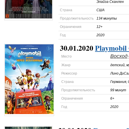
Элайза Сканлен
Страна
США
Продолжительность
134 минуты
Ограничения
12+
Год
2020
30.01.2020
Playmobil
Восход
Место
Жанр
детский, 
Режиссер
Лино ДиСа
Страна
Германия,
Продолжительность
99 минут
Ограничения
6+
Год
2020