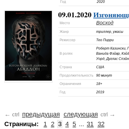
Год
2020
09.01.2020
Изгоняющи
Восход
Место
Жанр
триллер, ужасы
Режиссер
Тео Пирри
Роберт Казински, 
В ролях
Ванида Фэйвр, Кэй
Уорд, Дуглас Спэй
Страна
США
Продолжительность
90 минут
Ограничения
18+
Год
2019
←
предыдущая
следующая
→
ctrl
ctrl
Страницы:
1
2
3
4
5
...
31
32