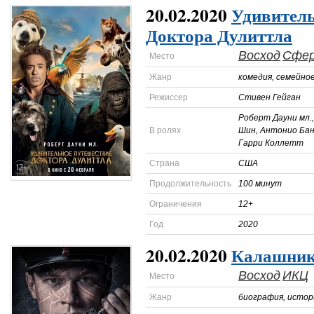
20.02.2020
Удивитель
Доктора Дулиттла
Восход
Сфе
Место
Жанр
комедия, семейно
Режиссер
Стивен Гейган
Роберт Дауни мл.,
В ролях
Шин, Антонио Бан
Гарри Коллетт
Страна
США
Продолжительность
100 минут
Ограничения
12+
Год
2020
20.02.2020
Калашник
Восход
ИКЦ
Место
Жанр
биография, истор