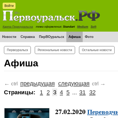
Войти
Карта Первоуральска
тема оформления:
Standart
Medium
Soft
Новости
Справка
ПирВОуральск
Афиша
Фото
Первоуральск
Региональные новости
Остальные новости
Афиша
←
предыдущая
следующая
→
ctrl
ctrl
Страницы:
1
2
3
4
5
...
31
32
27.02.2020
Переводч