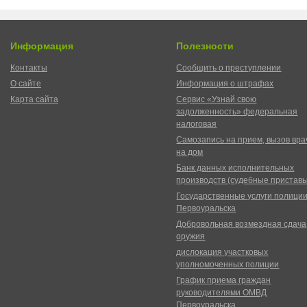
Информация
Полезности
Контакты
Сообщить о преступлении
О сайте
Информация о штрафах
Карта сайта
Сервис «Узнай свою
задолженность» федеральная
налоговая
Самозапись на прием, вызов вра
на дом
Банк данных исполнительных
производств (судебные пристав
Государственные услуги полици
Первоуральска
Добровольная возмездная сдача
оружия
дислокация участковых
уполномоченных полиции
График приема граждан
руководителями ОМВД
Первоуральска