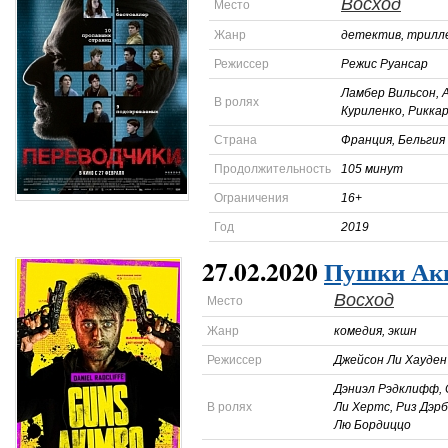
Восход
Место
Жанр
детектив, трилл
Режиссер
Режис Руансар
Ламбер Вильсон, 
В ролях
Куриленко, Рикка
Страна
Франция, Бельгия
Продолжительность
105 минут
Ограничения
16+
Год
2019
27.02.2020
Пушки Ак
Восход
Место
Жанр
комедия, экшн
Режиссер
Джейсон Ли Хауден
Дэниэл Рэдклифф, 
В ролях
Ли Хертс, Риз Дэр
Лю Бордиццо