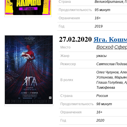
Страна
Великобритания, Г
Продолжительность
95 минут
Ограничения
16+
Год
2019
27.02.2020
Яга. Кошм
Восход
Сфе
Место
Жанр
ужасы
Режиссер
Святослав Подга
Олег Чугунов, Ал
Устинова, Марьян
В ролях
Глаша Голубева, 
Тимофеева
Страна
Россия
Продолжительность
98 минут
Ограничения
16+
Год
2020