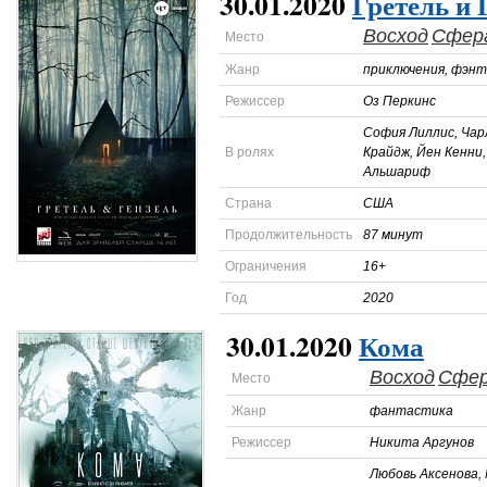
30.01.2020
Гретель и 
Восход
Сфер
Место
Жанр
приключения, фэнт
Режиссер
Оз Перкинс
София Лиллис, Чар
В ролях
Крайдж, Йен Кенни,
Альшариф
Страна
США
Продолжительность
87 минут
Ограничения
16+
Год
2020
30.01.2020
Кома
Восход
Сфе
Место
Жанр
фантастика
Режиссер
Никита Аргунов
Любовь Аксенова,