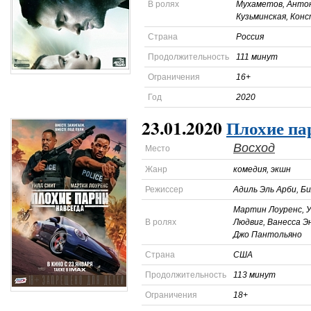
В ролях
Мухаметов, Анто
Кузьминская, Кон
Страна
Россия
Продолжительность
111 минут
Ограничения
16+
Год
2020
23.01.2020
Плохие па
Восход
Место
Жанр
комедия, экшн
Режиссер
Адиль Эль Арби, Б
Мартин Лоуренс, 
В ролях
Людвиг, Ванесса Э
Джо Пантольяно
Страна
США
Продолжительность
113 минут
Ограничения
18+