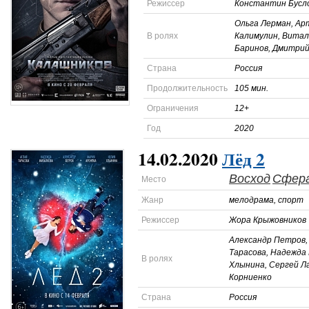
Режиссер
Константин Бусл
Ольга Лерман, Ар
В ролях
Калимулин, Витал
Баринов, Дмитрий
Страна
Россия
Продолжительность
105 мин.
Ограничения
12+
Год
2020
14.02.2020
Лёд 2
Восход
Сфер
Место
Жанр
мелодрама, спорт
Режиссер
Жора Крыжовников
Александр Петров,
Тарасова, Надежда
В ролях
Хлынина, Сергей Л
Корниенко
Страна
Россия