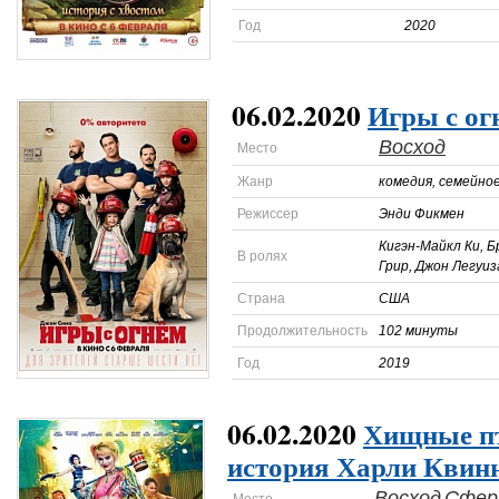
Год
2020
06.02.2020
Игры с ог
Восход
Место
Жанр
комедия, семейно
Режиссер
Энди Фикмен
Кигэн-Майкл Ки, 
В ролях
Грир, Джон Легуи
Страна
США
Продолжительность
102 минуты
Год
2019
06.02.2020
Хищные п
история Харли Квин
Восход
Сфер