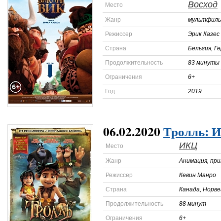
Восход
Место
Жанр
мультфил
Режиссер
Эрик Казес
Страна
Бельгия, Г
Продолжительность
83 минуты
Ограничения
6+
Год
2019
06.02.2020
Тролль: И
ИКЦ
Место
Жанр
Анимация, при
Режиссер
Кевин Манро
Страна
Канада, Норве
Продолжительность
88 минут
Ограничения
6+