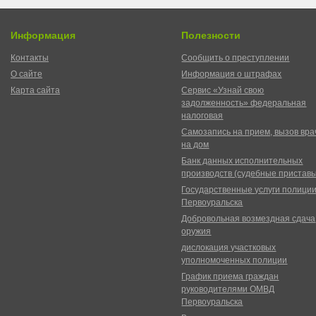
Информация
Полезности
Контакты
Сообщить о преступлении
О сайте
Информация о штрафах
Карта сайта
Сервис «Узнай свою
задолженность» федеральная
налоговая
Самозапись на прием, вызов вра
на дом
Банк данных исполнительных
производств (судебные пристав
Государственные услуги полици
Первоуральска
Добровольная возмездная сдача
оружия
дислокация участковых
уполномоченных полиции
График приема граждан
руководителями ОМВД
Первоуральска