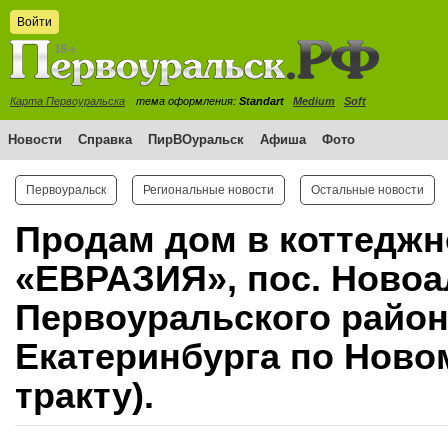
Войти
Карта Первоуральска
тема оформления:
Standart
Medium
Soft
Новости
Справка
ПирВОуральск
Афиша
Фото
Первоуральск
Региональные новости
Остальные новости
Продам дом в коттеджн
«ЕВРАЗИЯ», пос. Новоа
Первоуральского района
Екатеринбурга по Ново
тракту).