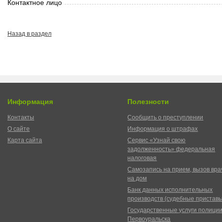
Контактное лицо
Назад в раздел
Информация
Полезности
Контакты
Сообщить о преступлении
О сайте
Информация о штрафах
Карта сайта
Сервис «Узнай свою
задолженность» федеральная
налоговая
Самозапись на прием, вызов вра
на дом
Банк данных исполнительных
производств (судебные пристав
Государственные услуги полици
Первоуральска