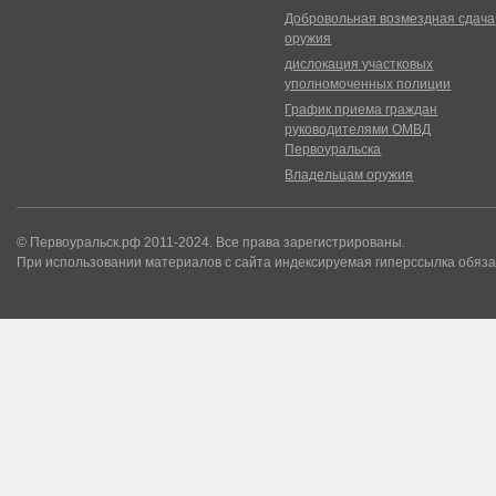
Добровольная возмездная сдача
оружия
дислокация участковых
уполномоченных полиции
График приема граждан
руководителями ОМВД
Первоуральска
Владельцам оружия
© Первоуральск.рф 2011-2024. Все права зарегистрированы.
При использовании материалов с сайта индексируемая гиперссылка обяза