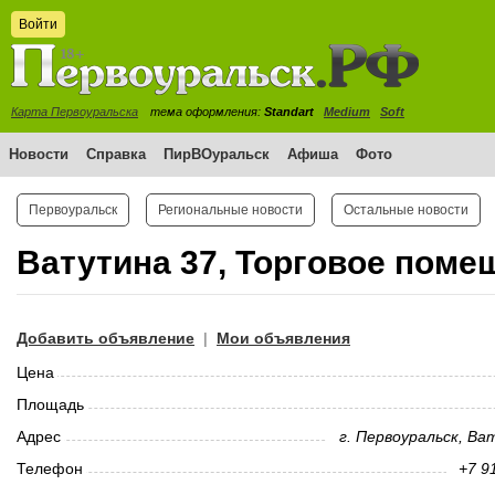
Войти
Карта Первоуральска
тема оформления:
Standart
Medium
Soft
Новости
Справка
ПирВОуральск
Афиша
Фото
Первоуральск
Региональные новости
Остальные новости
Ватутина 37, Торговое поме
Добавить объявление
Мои объявления
|
Цена
Площадь
Адрес
г. Первоуральск, Ва
Телефон
+7 9