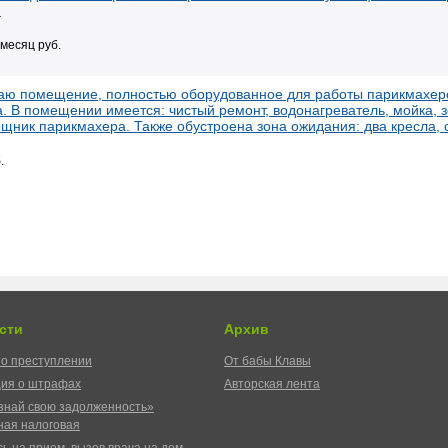
н
 месяц руб.
даю помещение, полностью оборудованное для работы парикмахер
. В помещении имеется: чистый ремонт, водонагреватель, мойка, з
щник парикмахера. Также обустроена зона ожидания: два кресла, 
.
сти
Архив
о преступлении
От бабы Клавы
ия о штрафах
Авторская лента
знай свою задолженность»
ая налоговая