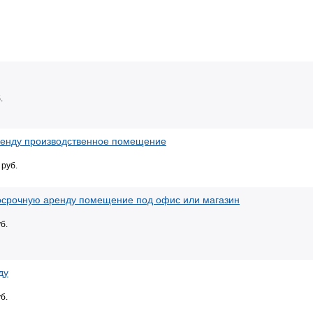
.
ренду производственное помещение
 руб.
осрочную аренду помещение под офис или магазин
б.
ду
б.