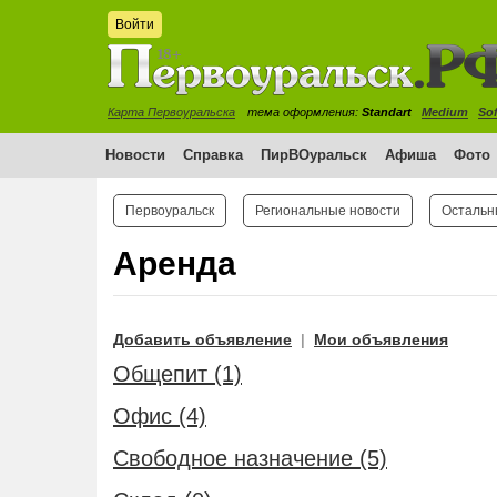
Войти
Карта Первоуральска
тема оформления:
Standart
Medium
Sof
Новости
Справка
ПирВОуральск
Афиша
Фото
Первоуральск
Региональные новости
Остальн
Аренда
Добавить объявление
Мои объявления
|
Общепит (1)
Офис (4)
Свободное назначение (5)