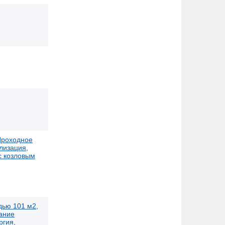
Проходное
лизация,
с козловым
дью 101 м2,
дание
ргия,