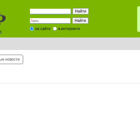
на сайте
в интернете
t
ые новости