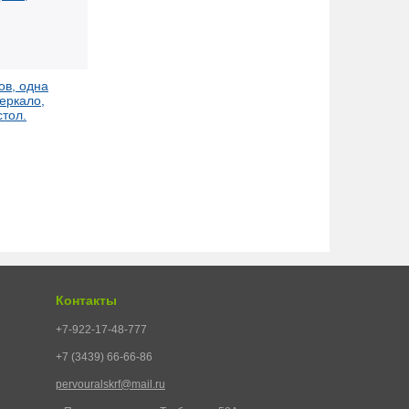
ов, одна
еркало,
стол.
Контакты
+7-922-17-48-777
+7 (3439) 66-66-86
pervouralskrf@mail.ru