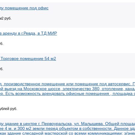
ду помещение под офис
м2 руб.
 аренду в г.Ревда, в ТД МИР
б.
, Торговое помещение 54 м2
б.
д, производственное помещение или помещение под автосервис. 
й выезд на Московское шоссе, электричество 380, отопление, кана
ер. Есть возможность арендовать офисные помещения , площадка 
ублей руб.
ду здание в центре г. Первоуральска, ул. Малышева. Общей площа
е 4 м. и 300 м2 земли перед объектом в собственности. Данное з
как здание слесарной мастерской со всеми коммуникациями: э/эне