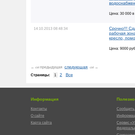
водоснабже
Цена: 30 000 в
Срочно!!! С
14.10.2013 08:48:34
рабочая зона
кресло, помо
Цена: 9000 руб
следующая
←
предыдущая
→
ctrl
ctrl
2
Все
Страницы:
1
Информация
Полезно
Контакты
Сообщить 
О сайте
Информац
Карта сайта
Сервис «У
федеральн