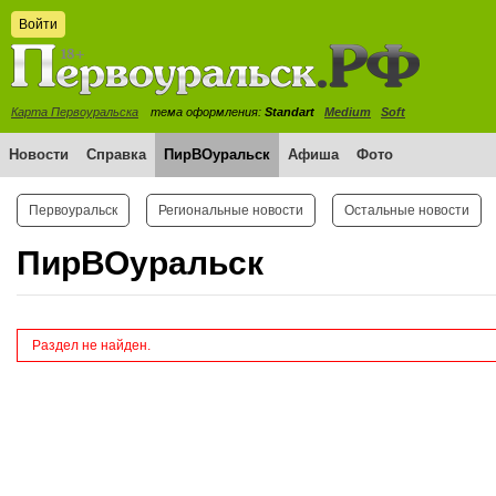
Войти
Карта Первоуральска
тема оформления:
Standart
Medium
Soft
Новости
Справка
ПирВОуральск
Афиша
Фото
Первоуральск
Региональные новости
Остальные новости
ПирВОуральск
Раздел не найден.