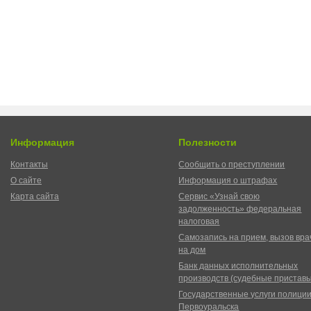
Информация
Полезности
Контакты
Сообщить о преступлении
О сайте
Информация о штрафах
Карта сайта
Сервис «Узнай свою
задолженность» федеральная
налоговая
Самозапись на прием, вызов вра
на дом
Банк данных исполнительных
производств (судебные пристав
Государственные услуги полици
Первоуральска