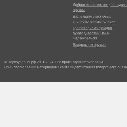
Добровольная возмездная сдача
оружия
дислокация участковых
уполномоченных полиции
График приема граждан
руководителями ОМВД
Первоуральска
Владельцам оружия
© Первоуральск.рф 2011-2024. Все права зарегистрированы.
При использовании материалов с сайта индексируемая гиперссылка обяза