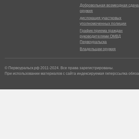
Добровольная возмездная сдача
оружия
дислокация участковых
уполномоченных полиции
График приема граждан
руководителями ОМВД
Первоуральска
Владельцам оружия
© Первоуральск.рф 2011-2024. Все права зарегистрированы.
При использовании материалов с сайта индексируемая гиперссылка обяза