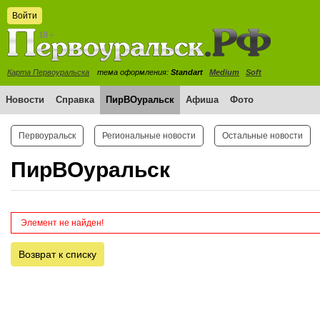
Войти
Карта Первоуральска
тема оформления:
Standart
Medium
Soft
Новости
Справка
ПирВОуральск
Афиша
Фото
Первоуральск
Региональные новости
Остальные новости
ПирВОуральск
Элемент не найден!
Возврат к списку