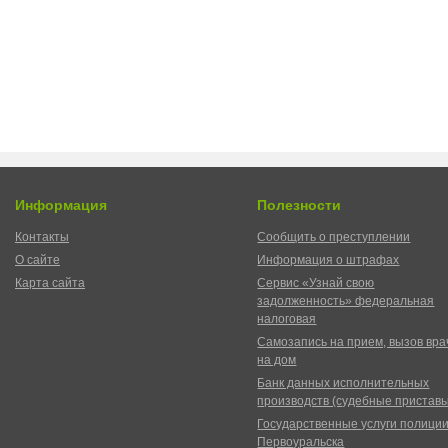
Информация
Полезности
Контакты
Сообщить о преступлении
О сайте
Информация о штрафах
Карта сайта
Сервис «Узнай свою
задолженность» федеральная
налоговая
Самозапись на прием, вызов вра
на дом
Банк данных исполнительных
производств (судебные пристав
Государственные услуги полици
Первоуральска