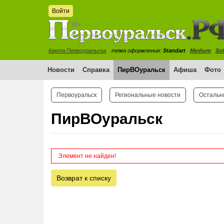
Войти
Карта Первоуральска
тема оформления:
Standart
Medium
Sof
Новости
Справка
ПирВОуральск
Афиша
Фото
Первоуральск
Региональные новости
Остальн
ПирВОуральск
Элемент не найден!
Возврат к списку