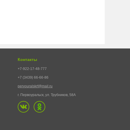
Контакты
+7-922-17-48-777
+7 (3439) 66-66-86
pervouralskrf@mail.ru
г. Первоуральск, ул. Трубников, 58А