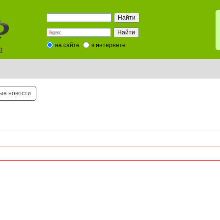
на сайте
в интернете
t
ые новости