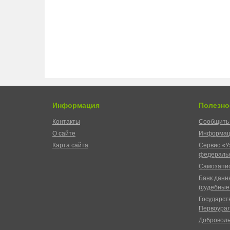
Информация
Полезно
Контакты
Сообщить 
О сайте
Информац
Карта сайта
Сервис «У
федеральн
Самозапис
Банк данн
(судебные
Государст
Первоурал
Доброволь