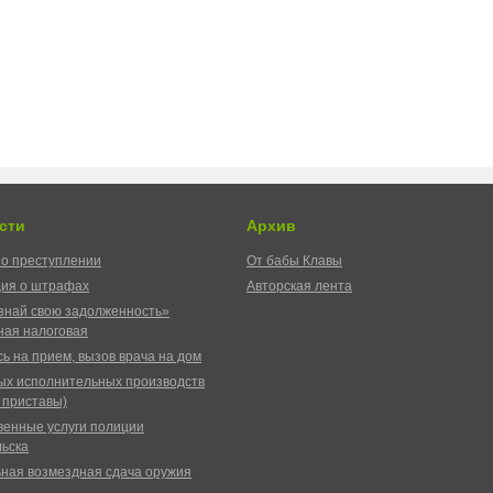
сти
Архив
о преступлении
От бабы Клавы
ия о штрафах
Авторская лента
знай свою задолженность»
ая налоговая
ь на прием, вызов врача на дом
ых исполнительных производств
 приставы)
венные услуги полиции
ьска
ная возмездная сдача оружия