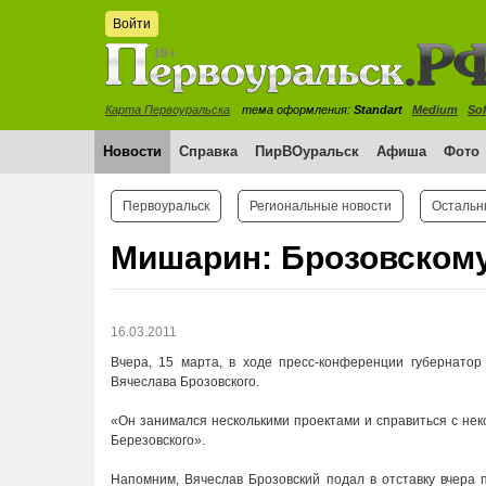
Войти
Карта Первоуральска
тема оформления:
Standart
Medium
Sof
Новости
Справка
ПирВОуральск
Афиша
Фото
Первоуральск
Региональные новости
Остальн
Мишарин: Брозовскому
16.03.2011
Вчера, 15 марта, в ходе пресс-конференции губернатор
Вячеслава Брозовского.
«Он занимался несколькими проектами и справиться с неко
Березовского».
Напомним, Вячеслав Брозовский подал в отставку вчера 