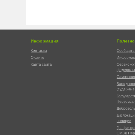
Информация
Полезно
Контакты
Сообщить 
О сайте
Информац
Карта сайта
Сервис «У
федеральн
Самозапис
Банк данн
(судебные
Государст
Первоурал
Доброволь
дислокаци
полиции
График пр
ОМВД Пер