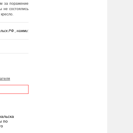
ым за поражение
вы не состоялись
 кресло.
ьск.РФ , нажми:
зателя
ральска
ы по
го