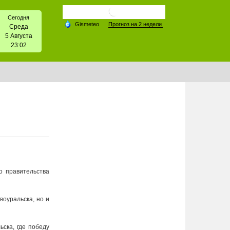
Сегодня
Среда
5 Августа
23:02
о правительства
воуральска, но и
ска, где победу