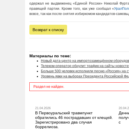
одержал не выдвиженец «Единой России» Николай Фурта
правящей партии. Кроме того, как уже сообщал «
УралПол
вовсе, так как после снятия избиркомом кандидатов-самов
Возврат к списку
Материалы по теме:
Новый дата-центр на импортозамещённом оборудов
Телеком-оператор обнулит трафик на сайты новосте
Больше 500 человек исполнили песню «Россия» на с
Уровень явки на выборах Президента Российской Фед
Раздел не найден.
21.04.2026
20.04.
В Первоуральский травмпункт
Дачн
обратились 46 пострадавших от клещей.
получ
Зарегистрировано два случая
с
боррелиоза.