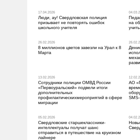
17.04.2026
04.03.
Люди, ау! Свердловская полиция
Педа
призывает не повторять ошибок
на о
школьного учителя
учить
26.02.2026
26.02.
8 миллионов цветов завезли на Урал к 8
Дени
Марта
испо
меха
разв
13.02.2026
12.02.
Сотрудники полиции ОМВД России
АО «
«Первоуральский» подвели итоги
врем
дополнительных
обор
профилактическихмероприятий в сфере
SMS-
миграции
05.02.2026
04.02.
Свердловские старшеклассники-
Новы
интеллектуалы получат шанс
Свер
отправиться в путешествие на круизном
лайнере