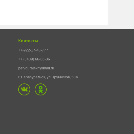
Контакты
+7-922-17-48-777
+7 (3439) 66-66-86
pervouralskrf@mail.ru
г. Первоуральск, ул. Трубников, 58А