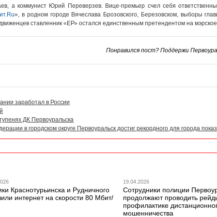
ев, а коммунист Юрий Переверзев. Вице-премьер счел себя ответственн
ит.Ru
», в родном городе Вячеслава Брозовского, Березовском, выборы гла
ыдвиженцев ставленник «ЕР» остался единственным претендентом на мэрское
Понравился пост? Поддержи Первоурал
ании заработал в России
й
тупенях ДК Первоуральска
ерации в городском округе Первоуральск достиг рекордного для города пока
2026
19.04.2026
ики Краснотурьинска и Рудничного
Сотрудники полиции Первоу
или интернет на скорости 80 Мбит/
продолжают проводить рейд
профилактике дистанционно
мошенничества