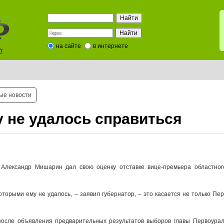
на сайте
в интернете
t
ые новости
 не удалось справиться
 Александр Мишарин дал свою оценку отставке вице-премьера областног
торыми ему не удалось, – заявил губернатор, – это касается не только Пер
после объявления предварительных результатов выборов главы Первоураль