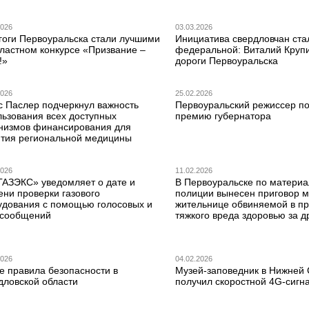
2026
03.03.2026
гоги Первоуральска стали лучшими
Инициатива свердловчан ста
бластном конкурсе «Призвание –
федеральной: Виталий Круп
!»
дороги Первоуральска
2026
25.02.2026
с Паслер подчеркнул важность
Первоуральский режиссер по
льзования всех доступных
премию губернатора
низмов финансирования для
ития региональной медицины
2026
11.02.2026
ГАЗЭКС» уведомляет о дате и
В Первоуральске по матери
ени проверки газового
полиции вынесен приговор 
удования с помощью голосовых и
жительнице обвиняемой в п
сообщений
тяжкого вреда здоровью за д
2026
04.02.2026
е правила безопасности в
Музей-заповедник в Нижней
дловской области
получил скоростной 4G-сигн