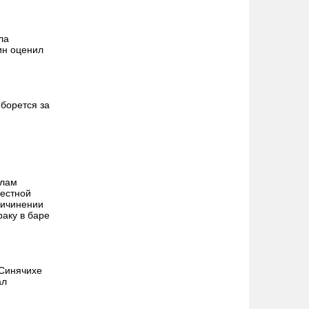
ла
ин оценил
борется за
алам
местной
ричинении
раку в баре
 Синячихе
ал