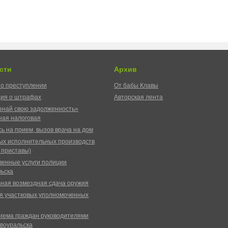
сти
Архив
о преступлении
От бабы Клавы
ия о штрафах
Авторская лента
знай свою задолженность»
ая налоговая
ь на прием, вызов врача на дом
ых исполнительных производств
 приставы)
венные услуги полиции
ьска
ная возмездная сдача оружия
я участковых уполномоченных
иема граждан руководителями
воуральска