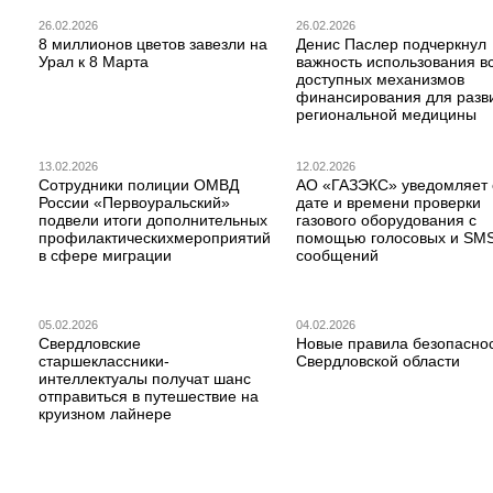
26.02.2026
26.02.2026
8 миллионов цветов завезли на
Денис Паслер подчеркнул
Урал к 8 Марта
важность использования в
доступных механизмов
финансирования для разв
региональной медицины
13.02.2026
12.02.2026
Сотрудники полиции ОМВД
АО «ГАЗЭКС» уведомляет 
России «Первоуральский»
дате и времени проверки
подвели итоги дополнительных
газового оборудования с
профилактическихмероприятий
помощью голосовых и SM
в сфере миграции
сообщений
05.02.2026
04.02.2026
Свердловские
Новые правила безопаснос
старшеклассники-
Свердловской области
интеллектуалы получат шанс
отправиться в путешествие на
круизном лайнере