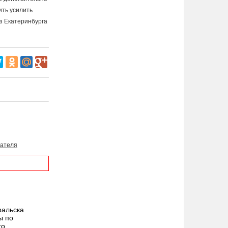
ить усилить
из Екатеринбурга
зателя
ральска
ы по
го