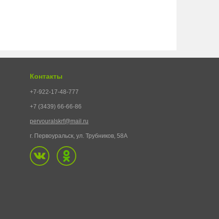
Контакты
+7-922-17-48-777
+7 (3439) 66-66-86
pervouralskrf@mail.ru
г. Первоуральск, ул. Трубников, 58А