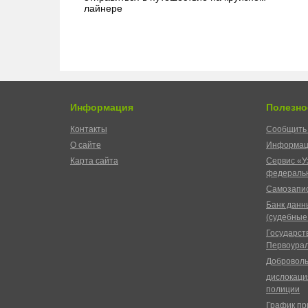
лайнере
Информация
Полезно
Контакты
Сообщить 
О сайте
Информац
Карта сайта
Сервис «У
федеральн
Самозапис
Банк данн
(судебные
Государст
Первоурал
Доброволь
дислокаци
полиции
График пр