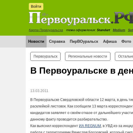
Войти
Карта Первоуральска
тема оформления:
Standart
Medium
Sof
Новости
Справка
ПирВОуральск
Афиша
Фото
Первоуральск
Региональные новости
Остальн
В Первоуральске в де
13.03.2011
В Первоуральске Свердловской области 12 марта, в день 
расклейкой листовок. Как сообщили 13 марта корреспонден
кандидатов заявляет о своём отказе от дальнейшего участи
данному факту проводится разбирательство.
Как выяснил корреспондент
ИА REGNUM
, в УВД из-за инц
работе с территориями Вячеслав Брозовский, который счит