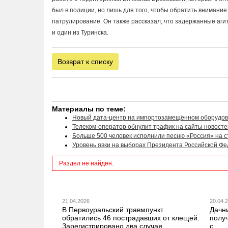
был в полиции, но лишь для того, чтобы обратить внимани
патрулирование. Он также рассказал, что задержанные агит
и один из Туринска.
Возврат к списку
Материалы по теме:
Новый дата-центр на импортозамещённом оборудов
Телеком-оператор обнулит трафик на сайты новосте
Больше 500 человек исполнили песню «Россия» на с
Уровень явки на выборах Президента Российской Фед
Раздел не найден.
21.04.2026
20.04.
В Первоуральский травмпункт
Дачн
обратились 46 пострадавших от клещей.
получ
Зарегистрировано два случая
с