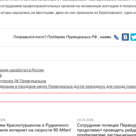
е сотрудников правоохранительных органов на незаконную агитацию и попрос
аторы оказались не местными: двое из них приехали из Берёзовского, один 
Понравился пост? Поддержи Первоуральск.РФ , нажми:
ании заработал в России
й
тупенях ДК Первоуральска
ерации в городском округе Первоуральск достиг рекордного для города пока
2026
19.04.2026
ики Краснотурьинска и Рудничного
Сотрудники полиции Первоу
или интернет на скорости 80 Мбит/
продолжают проводить рейд
профилактике дистанционно