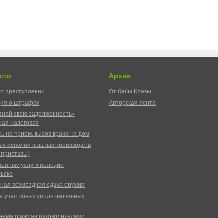
сти
Архив
о преступлении
От бабы Клавы
ия о штрафах
Авторская лента
знай свою задолженность»
ая налоговая
ь на прием, вызов врача на дом
ых исполнительных производств
 приставы)
венные услуги полиции
ьска
ная возмездная сдача оружия
я участковых уполномоченных
иема граждан руководителями