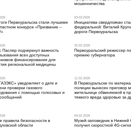
мошенничества
2026
03.03.2026
гоги Первоуральска стали лучшими
Инициатива свердловчан ста
бластном конкурсе «Призвание –
федеральной: Виталий Круп
!»
дороги Первоуральска
2026
25.02.2026
с Паслер подчеркнул важность
Первоуральский режиссер по
льзования всех доступных
премию губернатора
низмов финансирования для
ития региональной медицины
2026
11.02.2026
ГАЗЭКС» уведомляет о дате и
В Первоуральске по матери
ени проверки газового
полиции вынесен приговор 
удования с помощью голосовых и
жительнице обвиняемой в п
сообщений
тяжкого вреда здоровью за д
2026
04.02.2026
е правила безопасности в
Музей-заповедник в Нижней
дловской области
получил скоростной 4G-сигн