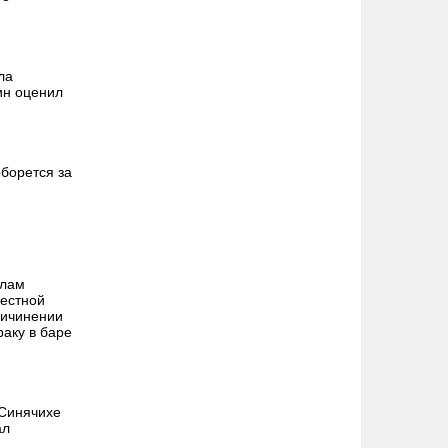
ла
ин оценил
борется за
алам
местной
ричинении
раку в баре
 Синячихе
ал