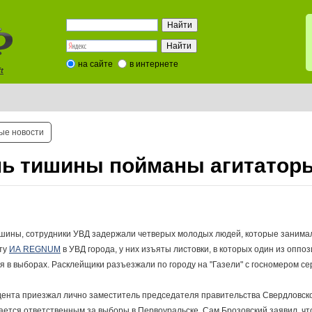
на сайте
в интернете
t
ые новости
нь тишины пойманы агитатор
тишины, сотрудники УВД задержали четверых молодых людей, которые занима
ту
ИА REGNUM
в УВД города, у них изъяты листовки, в которых один из опп
я в выборах. Расклейщики разъезжали по городу на "Газели" с госномером сер
идента приезжал лично заместитель председателя правительства Свердловск
ается ответственным за выборы в Первоуральске. Сам Брозовский заявил, чт