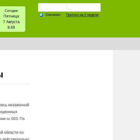
Сегодня
Пятница
7 Августа
9:49
ы
лись незаконной
озиционных
ии сс 003. По
ой области по
о действительно