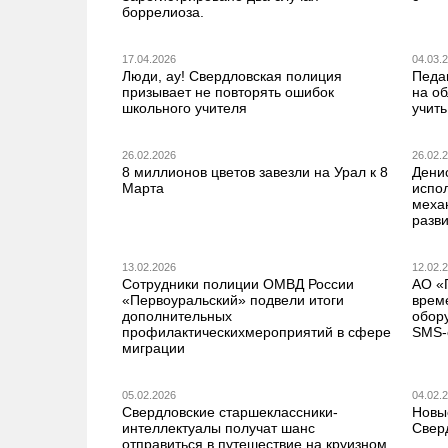
боррелиоза.
17.04.2026
04.03.
Люди, ау! Свердловская полиция
Педа
призывает не повторять ошибок
на о
школьного учителя
учить
26.02.2026
26.02.
8 миллионов цветов завезли на Урал к 8
Дени
Марта
испо
меха
разв
13.02.2026
12.02.
Сотрудники полиции ОМВД России
АО «
«Первоуральский» подвели итоги
врем
дополнительных
обор
профилактическихмероприятий в сфере
SMS-
миграции
05.02.2026
04.02.
Свердловские старшеклассники-
Новы
интеллектуалы получат шанс
Свер
отправиться в путешествие на круизном