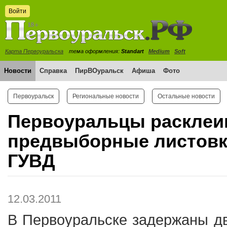
Войти
Карта Первоуральска
тема оформления:
Standart
Medium
Soft
Новости
Справка
ПирВОуральск
Афиша
Фото
Первоуральск
Региональные новости
Остальные новости
Первоуральцы расклеи
предвыборные листовк
ГУВД
12.03.2011
В Первоуральске задержаны дв