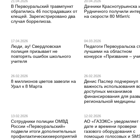
21.04.2026
20.04.2026
В Первоуральский травмпункт
Дачники Краснотурьинска 
обратились 46 пострадавших от
Рудничного получили инте
клещей. Зарегистрировано два
на скорости 80 Мбит/с
случая боррелиоза.
17.04.2026
04.03.2026
Люди, ау! Свердловская
Педагоги Первоуральска с
полиция призывает не
лучшими на областном
повторять ошибок школьного
конкурсе «Призвание – учи
учителя
26.02.2026
26.02.2026
8 миллионов цветов завезли на
Денис Паслер подчеркнул
Урал к 8 Марта
важность использования в
доступных механизмов
финансирования для разв
региональной медицины
13.02.2026
12.02.2026
Сотрудники полиции ОМВД
АО «ГАЗЭКС» уведомляет 
России «Первоуральский»
дате и времени проверки
подвели итоги дополнительных
газового оборудования с
профилактическихмероприятий
помощью голосовых и SM