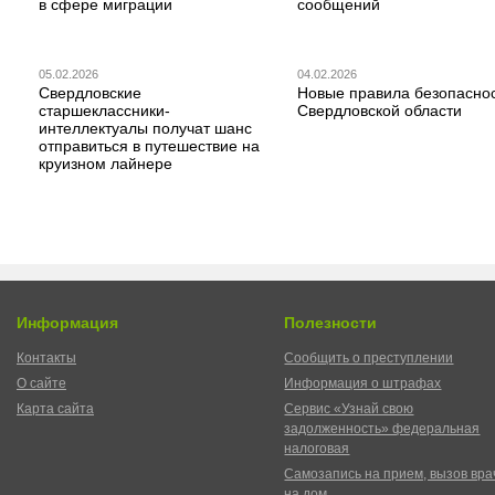
в сфере миграции
сообщений
05.02.2026
04.02.2026
Свердловские
Новые правила безопаснос
старшеклассники-
Свердловской области
интеллектуалы получат шанс
отправиться в путешествие на
круизном лайнере
Информация
Полезности
Контакты
Сообщить о преступлении
О сайте
Информация о штрафах
Карта сайта
Сервис «Узнай свою
задолженность» федеральная
налоговая
Самозапись на прием, вызов вра
на дом