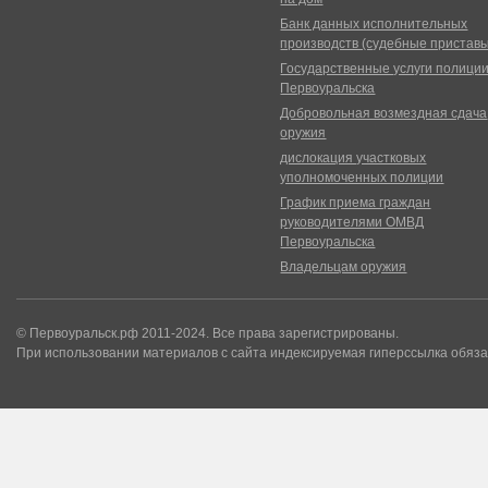
Банк данных исполнительных
производств (судебные пристав
Государственные услуги полици
Первоуральска
Добровольная возмездная сдача
оружия
дислокация участковых
уполномоченных полиции
График приема граждан
руководителями ОМВД
Первоуральска
Владельцам оружия
© Первоуральск.рф 2011-2024. Все права зарегистрированы.
При использовании материалов с сайта индексируемая гиперссылка обяза