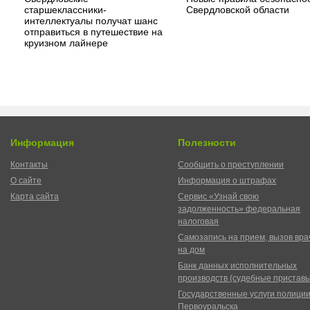
старшеклассники-
Свердловской области
интеллектуалы получат шанс
отправиться в путешествие на
круизном лайнере
Информация
Полезности
Контакты
Сообщить о преступлении
О сайте
Информация о штрафах
Карта сайта
Сервис «Узнай свою
задолженность» федеральная
налоговая
Самозапись на прием, вызов вра
на дом
Банк данных исполнительных
производств (судебные пристав
Государственные услуги полици
Первоуральска