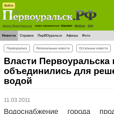
Войти
Карта Первоуральска
тема оформления:
Standart
Medium
Soft
Новости
Справка
ПирВОуральск
Афиша
Фото
Первоуральск
Региональные новости
Остальные новости
Власти Первоуральска 
объединились для реш
водой
11.03.2011
Водоснабжение города прод