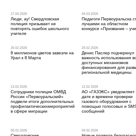
17.04.2026
04.03.2026
Люди, ау! Свердловская
Педагоги Первоуральска с
полиция призывает не
лучшими на областном
повторять ошибок школьного
конкурсе «Призвание – учи
учителя
26.02.2026
26.02.2026
8 миллионов цветов завезли на
Денис Паслер подчеркнул
Урал к 8 Марта
важность использования в
доступных механизмов
финансирования для разв
региональной медицины
13.02.2026
12.02.2026
Сотрудники полиции ОМВД
АО «ГАЗЭКС» уведомляет 
России «Первоуральский»
дате и времени проверки
подвели итоги дополнительных
газового оборудования с
профилактическихмероприятий
помощью голосовых и SM
в сфере миграции
сообщений
05.02.2026
04.02.2026
Свердловские
Новые правила безопаснос