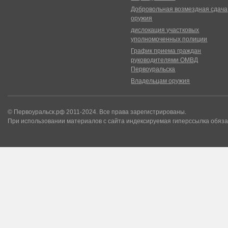
Добровольная возмездная сдача
оружия
дислокация участковых
уполномоченных полиции
График приема граждан
руководителями ОМВД
Первоуральска
Владельцам оружия
© Первоуральск.рф 2011-2024. Все права зарегистрированы.
При использовании материалов с сайта индексируемая гиперссылка обяза