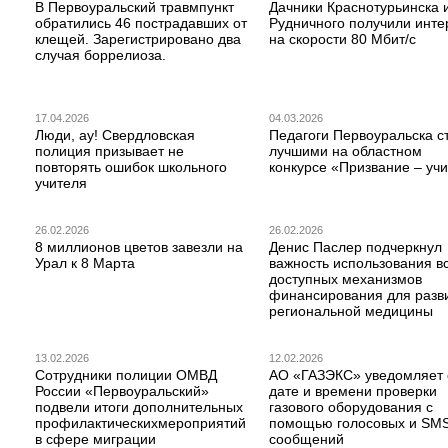
В Первоуральский травмпункт
Дачники Краснотурьинска 
обратились 46 пострадавших от
Рудничного получили инте
клещей. Зарегистрировано два
на скорости 80 Мбит/с
случая боррелиоза.
17.04.2026
04.03.2026
Люди, ау! Свердловская
Педагоги Первоуральска с
полиция призывает не
лучшими на областном
повторять ошибок школьного
конкурсе «Призвание – учи
учителя
26.02.2026
26.02.2026
8 миллионов цветов завезли на
Денис Паслер подчеркнул
Урал к 8 Марта
важность использования в
доступных механизмов
финансирования для разв
региональной медицины
13.02.2026
12.02.2026
Сотрудники полиции ОМВД
АО «ГАЗЭКС» уведомляет 
России «Первоуральский»
дате и времени проверки
подвели итоги дополнительных
газового оборудования с
профилактическихмероприятий
помощью голосовых и SM
в сфере миграции
сообщений