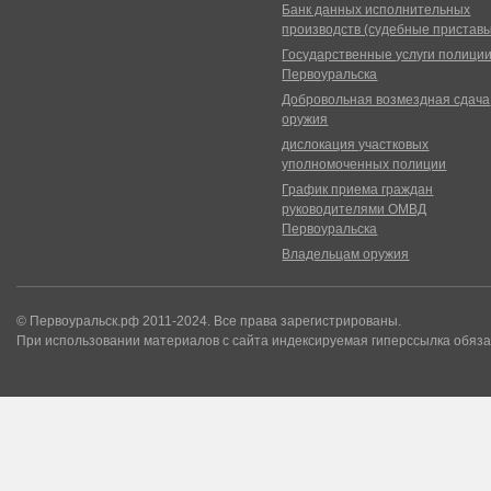
Банк данных исполнительных
производств (судебные пристав
Государственные услуги полици
Первоуральска
Добровольная возмездная сдача
оружия
дислокация участковых
уполномоченных полиции
График приема граждан
руководителями ОМВД
Первоуральска
Владельцам оружия
© Первоуральск.рф 2011-2024. Все права зарегистрированы.
При использовании материалов с сайта индексируемая гиперссылка обяза