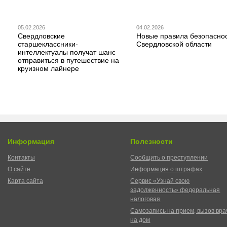
05.02.2026
04.02.2026
Свердловские
Новые правила безопаснос
старшеклассники-
Свердловской области
интеллектуалы получат шанс
отправиться в путешествие на
круизном лайнере
Информация
Полезности
Контакты
Сообщить о преступлении
О сайте
Информация о штрафах
Карта сайта
Сервис «Узнай свою
задолженность» федеральная
налоговая
Самозапись на прием, вызов вра
на дом