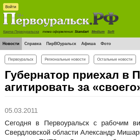
Войти
Карта Первоуральска
тема оформления:
Standart
Medium
Soft
Новости
Справка
ПирВОуральск
Афиша
Фото
Первоуральск
Региональные новости
Остальные новости
Губернатор приехал в 
агитировать за «своего
05.03.2011
Сегодня в Первоуральск с рабочим ви
Свердловской области Александр Мишари