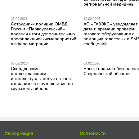
региональной медицины
13.02.2026
12.02.2026
Сотрудники полиции ОМВД
АО «ГАЗЭКС» уведомляет 
России «Первоуральский»
дате и времени проверки
подвели итоги дополнительных
газового оборудования с
профилактическихмероприятий
помощью голосовых и SM
в сфере миграции
сообщений
05.02.2026
04.02.2026
Свердловские
Новые правила безопаснос
старшеклассники-
Свердловской области
интеллектуалы получат шанс
отправиться в путешествие на
круизном лайнере
Информация
Полезности