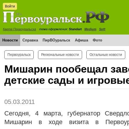
Войти
Карта Первоуральска
тема оформления:
Standart
Medium
Soft
Новости
Справка
ПирВОуральск
Афиша
Фото
Первоуральск
Региональные новости
Остальные новости
Мишарин пообещал зав
детские сады и игровы
05.03.2011
Сегодня, 4 марта, губернатор Свердл
Мишарин в ходе визита в Первоура