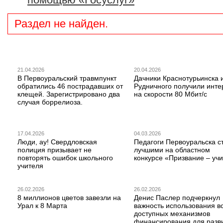
Раздел не найден.
21.04.2026
20.04.2026
В Первоуральский травмпункт
Дачники Краснотурьинска 
обратились 46 пострадавших от
Рудничного получили инте
клещей. Зарегистрировано два
на скорости 80 Мбит/с
случая боррелиоза.
17.04.2026
04.03.2026
Люди, ау! Свердловская
Педагоги Первоуральска с
полиция призывает не
лучшими на областном
повторять ошибок школьного
конкурсе «Призвание – учи
учителя
26.02.2026
26.02.2026
8 миллионов цветов завезли на
Денис Паслер подчеркнул
Урал к 8 Марта
важность использования в
доступных механизмов
финансирования для разв