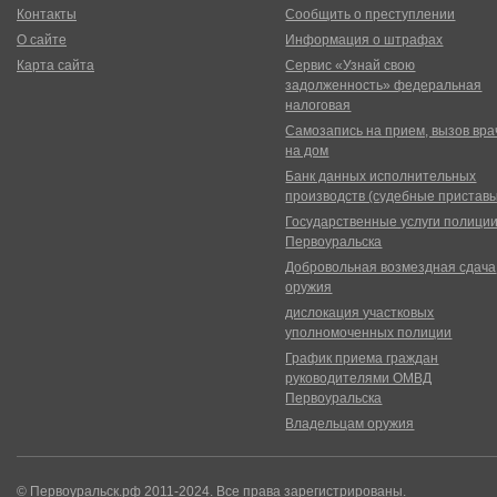
Контакты
Сообщить о преступлении
О сайте
Информация о штрафах
Карта сайта
Сервис «Узнай свою
задолженность» федеральная
налоговая
Самозапись на прием, вызов вра
на дом
Банк данных исполнительных
производств (судебные пристав
Государственные услуги полици
Первоуральска
Добровольная возмездная сдача
оружия
дислокация участковых
уполномоченных полиции
График приема граждан
руководителями ОМВД
Первоуральска
Владельцам оружия
© Первоуральск.рф 2011-2024. Все права зарегистрированы.