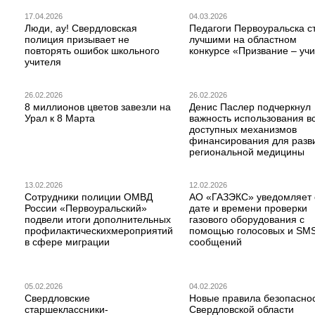
17.04.2026
04.03.2026
Люди, ау! Свердловская
Педагоги Первоуральска с
полиция призывает не
лучшими на областном
повторять ошибок школьного
конкурсе «Призвание – учи
учителя
26.02.2026
26.02.2026
8 миллионов цветов завезли на
Денис Паслер подчеркнул
Урал к 8 Марта
важность использования в
доступных механизмов
финансирования для разв
региональной медицины
13.02.2026
12.02.2026
Сотрудники полиции ОМВД
АО «ГАЗЭКС» уведомляет 
России «Первоуральский»
дате и времени проверки
подвели итоги дополнительных
газового оборудования с
профилактическихмероприятий
помощью голосовых и SM
в сфере миграции
сообщений
05.02.2026
04.02.2026
Свердловские
Новые правила безопаснос
старшеклассники-
Свердловской области