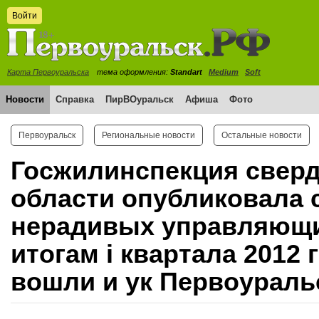
Войти
Карта Первоуральска
тема оформления:
Standart
Medium
Soft
Новости
Справка
ПирВОуральск
Афиша
Фото
Первоуральск
Региональные новости
Остальные новости
Госжилинспекция свер
области опубликовала 
нерадивых управляющи
итогам i квартала 2012 
вошли и ук Первоураль