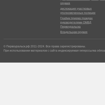
оружия
дислокация участковых
уполномоченных полиции
График приема граждан
руководителями ОМВД
Первоуральска
Владельцам оружия
© Первоуральск.рф 2011-2024. Все права зарегистрированы.
При использовании материалов с сайта индексируемая гиперссылка обяза