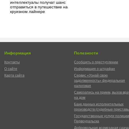
интеллектуалы получат шанс
отправиться в путешествие на
круизном лайнере
Информация
Полезности
Контакты
Сообщить о преступлении
О сайте
Информация о штрафах
Карта сайта
Сервис «Узнай свою
задолженность» федеральная
налоговая
Самозапись на прием, вызов вра
на дом
Банк данных исполнительных
производств (судебные пристав
Государственные услуги полици
Первоуральска
Добровольная возмездная сдача