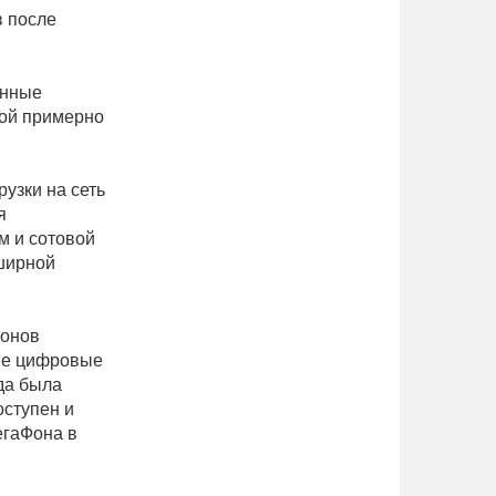
в после
енные
кой примерно
узки на сеть
я
м и сотовой
бширной
йонов
мые цифровые
ода была
оступен и
егаФона в