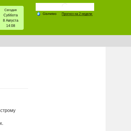
Сегодня
Суббота
8 Августа
14:08
ыстрому
х.