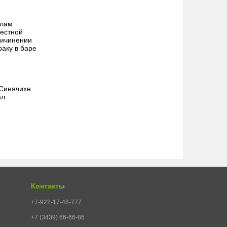
алам
местной
ричинении
раку в баре
 Синячихе
ал
Контакты
+7-922-17-48-777
+7 (3439) 66-66-86