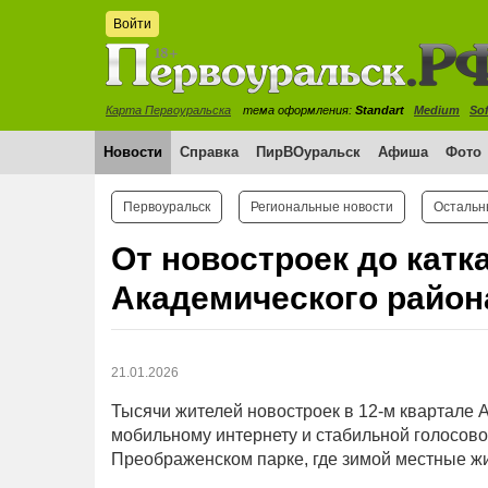
Войти
Карта Первоуральска
тема оформления:
Standart
Medium
Sof
Новости
Справка
ПирВОуральск
Афиша
Фото
Первоуральск
Региональные новости
Остальн
От новостроек до катк
Академического район
21.01.2026
Тысячи жителей новостроек в 12-м квартале 
мобильному интернету и стабильной голосово
Преображенском парке, где зимой местные жи