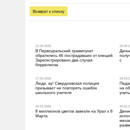
Возврат к списку
21.04.2026
20.04.
В Первоуральский травмпункт
Дачн
обратились 46 пострадавших от клещей.
получ
Зарегистрировано два случая
с
боррелиоза.
17.04.2026
04.03.
Люди, ау! Свердловская полиция
Педа
призывает не повторять ошибок
на о
школьного учителя
учить
26.02.2026
26.02.
8 миллионов цветов завезли на Урал к 8
Дени
Марта
испо
меха
разв