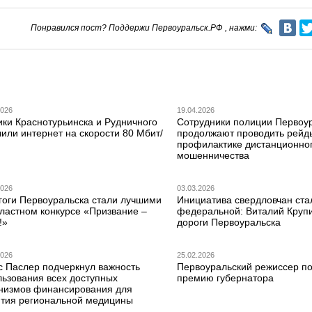
Понравился пост? Поддержи Первоуральск.РФ , нажми:
2026
19.04.2026
ики Краснотурьинска и Рудничного
Сотрудники полиции Первоу
или интернет на скорости 80 Мбит/
продолжают проводить рейд
профилактике дистанционно
мошенничества
2026
03.03.2026
гоги Первоуральска стали лучшими
Инициатива свердловчан ста
бластном конкурсе «Призвание –
федеральной: Виталий Круп
!»
дороги Первоуральска
2026
25.02.2026
с Паслер подчеркнул важность
Первоуральский режиссер по
льзования всех доступных
премию губернатора
низмов финансирования для
ития региональной медицины