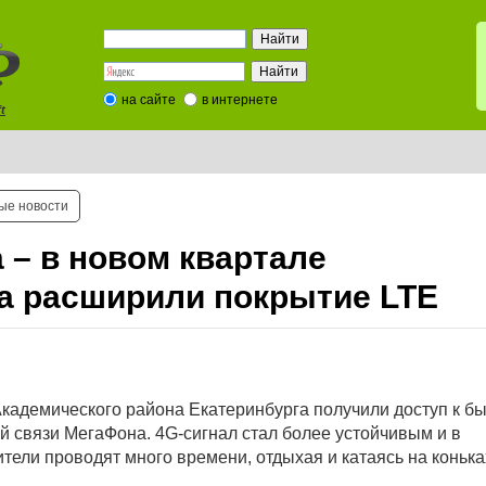
на сайте
в интернете
t
ые новости
а – в новом квартале
а расширили покрытие LTE
Академического района Екатеринбурга получили доступ к б
й связи МегаФона. 4G-сигнал стал более устойчивым и в
тели проводят много времени, отдыхая и катаясь на конька