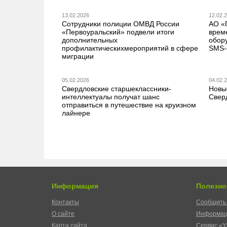
13.02.2026
12.02.
Сотрудники полиции ОМВД России
АО «
«Первоуральский» подвели итоги
врем
дополнительных
обор
профилактическихмероприятий в сфере
SMS-
миграции
05.02.2026
04.02.
Свердловские старшеклассники-
Новы
интеллектуалы получат шанс
Свер
отправиться в путешествие на круизном
лайнере
Информация
Полезно
Контакты
Сообщить 
О сайте
Информац
Карта сайта
Сервис «У