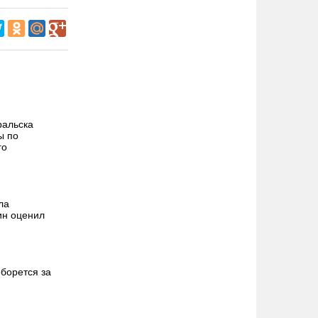
ральска
ы по
го
ла
ин оценил
борется за