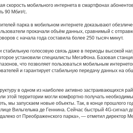
ая скорость мобильного интернета в смартфонах абоненто
ь 90 Мбит⁄с.
тителей парка в мобильном интернете доказывают обезлич
ользователи прокачали объём данных, сравнимый с отправ
воров с начала года составила более 250 тысяч минут.
 стабильную голосовую связь даже в периоды высокой нагр
которое установили специалисты МегаФона. Базовая станци
пазонов, что позволяет пользоваться мобильным интернето
ователей и гарантирует стабильную передачу данных на о
уктуру в одном из наиболее активно застраивающихся ра
ели этой территории могли комфортно получать необходи
еть, мы запускаем новые объекты. Так, в конце прошлого г
улице Вильгельма де Геннина. Сейчас быстрый 4G-сигнал д
недалеко от Преображенского парка», — отметил директор М