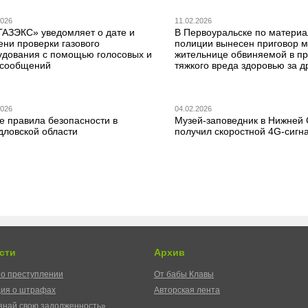
2026
11.02.2026
ГАЗЭКС» уведомляет о дате и
В Первоуральске по матери
ени проверки газового
полиции вынесен приговор 
удования с помощью голосовых и
жительнице обвиняемой в п
сообщений
тяжкого вреда здоровью за д
2026
04.02.2026
е правила безопасности в
Музей-заповедник в Нижней
дловской области
получил скоростной 4G-сигн
сти
Архив
о преступлении
От бабы Клавы
ия о штрафах
Авторская лента
знай свою задолженность»