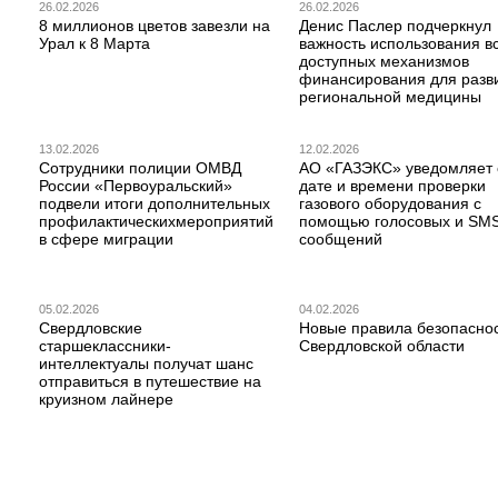
26.02.2026
26.02.2026
8 миллионов цветов завезли на
Денис Паслер подчеркнул
Урал к 8 Марта
важность использования в
доступных механизмов
финансирования для разв
региональной медицины
13.02.2026
12.02.2026
Сотрудники полиции ОМВД
АО «ГАЗЭКС» уведомляет 
России «Первоуральский»
дате и времени проверки
подвели итоги дополнительных
газового оборудования с
профилактическихмероприятий
помощью голосовых и SM
в сфере миграции
сообщений
05.02.2026
04.02.2026
Свердловские
Новые правила безопаснос
старшеклассники-
Свердловской области
интеллектуалы получат шанс
отправиться в путешествие на
круизном лайнере