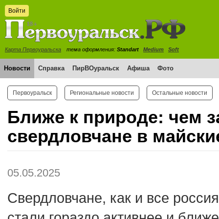
Войти
Карта Первоуральска
тема оформления:
Standart
Medium
Soft
Новости
Справка
ПирВОуральск
Афиша
Фото
Первоуральск
Региональные новости
Остальные новости
Ближе к природе: чем 
свердловчане в майски
05.05.2025
Свердловчане, как и все россия
стали гораздо активнее и ближе