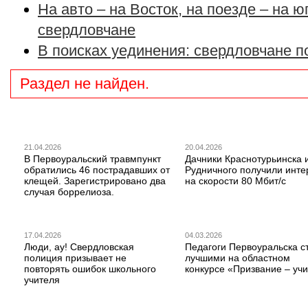
На авто – на Восток, на поезде – на ю
свердловчане
В поисках уединения: свердловчане 
Раздел не найден.
21.04.2026
20.04.2026
В Первоуральский травмпункт
Дачники Краснотурьинска 
обратились 46 пострадавших от
Рудничного получили инте
клещей. Зарегистрировано два
на скорости 80 Мбит/с
случая боррелиоза.
17.04.2026
04.03.2026
Люди, ау! Свердловская
Педагоги Первоуральска с
полиция призывает не
лучшими на областном
повторять ошибок школьного
конкурсе «Призвание – учи
учителя