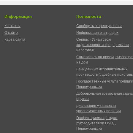
Информация
Полезности
Контакты
Сообщить о преступлении
О сайте
Информация о штрафах
Карта сайта
Сервис «Узнай свою
задолженность» федеральная
налоговая
Самозапись на прием, вызов вра
на дом
Банк данных исполнительных
производств (судебные пристав
Государственные услуги полици
Первоуральска
Добровольная возмездная сдача
оружия
дислокация участковых
уполномоченных полиции
График приема граждан
руководителями ОМВД
Первоуральска