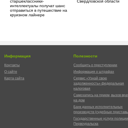
старшеклассники-
Свердловской области
интеллектуалы получат шанс
отправиться в путешествие на
круизном лайнере
Информация
Полезности
Контакты
Сообщить о преступлении
О сайте
Информация о штрафах
Карта сайта
Сервис «Узнай свою
задолженность» федеральная
налоговая
Самозапись на прием, вызов вра
на дом
Банк данных исполнительных
производств (судебные пристав
Государственные услуги полици
Первоуральска