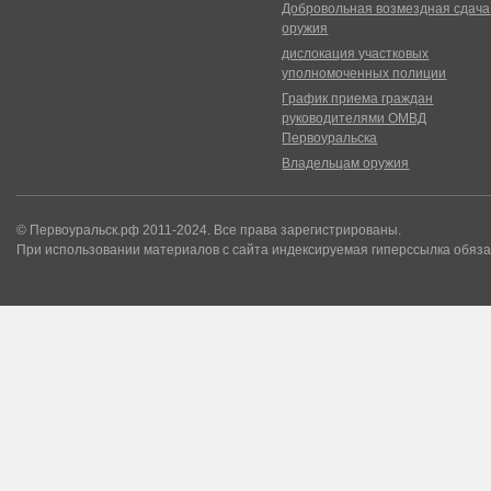
Добровольная возмездная сдача
оружия
дислокация участковых
уполномоченных полиции
График приема граждан
руководителями ОМВД
Первоуральска
Владельцам оружия
© Первоуральск.рф 2011-2024. Все права зарегистрированы.
При использовании материалов с сайта индексируемая гиперссылка обяза