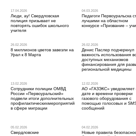
17.04.2026
04.03.2026
Люди, ау! Свердловская
Педагоги Первоуральска с
полиция призывает не
лучшими на областном
повторять ошибок школьного
конкурсе «Призвание – учи
учителя
26.02.2026
26.02.2026
8 миллионов цветов завезли на
Денис Паслер подчеркнул
Урал к 8 Марта
важность использования в
доступных механизмов
финансирования для разв
региональной медицины
13.02.2026
12.02.2026
Сотрудники полиции ОМВД
АО «ГАЗЭКС» уведомляет 
России «Первоуральский»
дате и времени проверки
подвели итоги дополнительных
газового оборудования с
профилактическихмероприятий
помощью голосовых и SM
в сфере миграции
сообщений
05.02.2026
04.02.2026
Свердловские
Новые правила безопаснос