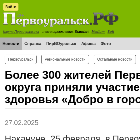
Войти
Карта Первоуральска
тема оформления:
Standart
Medium
Soft
Новости
Справка
ПирВОуральск
Афиша
Фото
Первоуральск
Региональные новости
Остальные новости
Более 300 жителей Пер
округа приняли участие
здоровья «Добро в гор
27.02.2025
Накануне, 25 февраля, в Перв