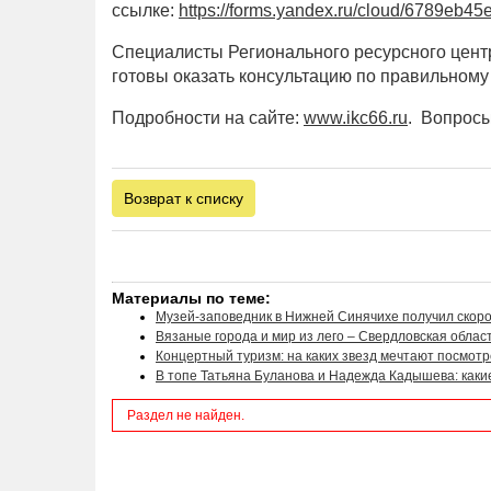
ссылке:
https://forms.yandex.ru/cloud/6789eb
Специалисты Регионального ресурсного центр
готовы оказать консультацию по правильном
Подробности на сайте:
www.ikc66.ru
. Вопросы
Возврат к списку
Материалы по теме:
Музей-заповедник в Нижней Синячихе получил скоро
Вязаные города и мир из лего – Свердловская облас
Концертный туризм: на каких звезд мечтают посмот
В топе Татьяна Буланова и Надежда Кадышева: какие
Раздел не найден.