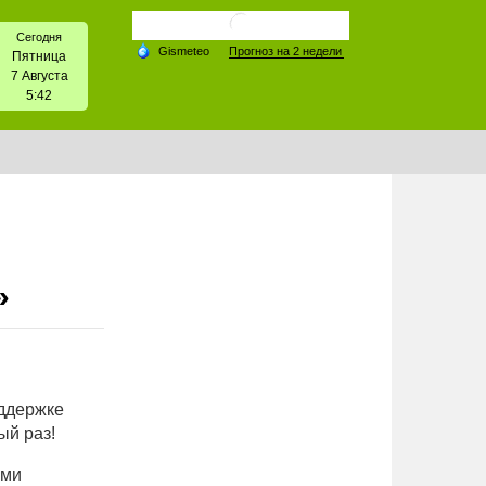
Сегодня
Пятница
7 Августа
5:42
»
оддержке
ый раз!
ами