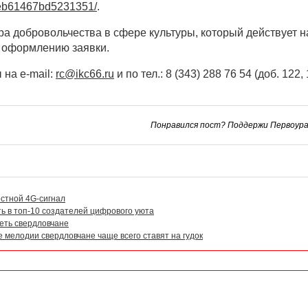
45eb61467bd5231351/
.
а добровольчества в сфере культуры, который действует н
у оформлению заявки.
 на е-mail:
rc@ikc66.ru
и по тел.: 8 (343) 288 76 54 (доб. 122, 
Понравился пост? Поддержи Первоурал
стной 4G-сигнал
ть в топ-10 создателей цифрового уюта
реть свердловчане
 мелодии свердловчане чаще всего ставят на гудок