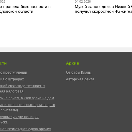
2026
04.02.2026
е правила безопасности в
Музей-заповедник в Нижней
дловской области
получил скоростной 4G-сигн
сти
Архив
о преступлении
От бабы Клавы
ия о штрафах
Авторская лента
знай свою задолженность»
ая налоговая
ь на прием, вызов врача на дом
ых исполнительных производств
 приставы)
венные услуги полиции
ьска
ная возмездная сдача оружия