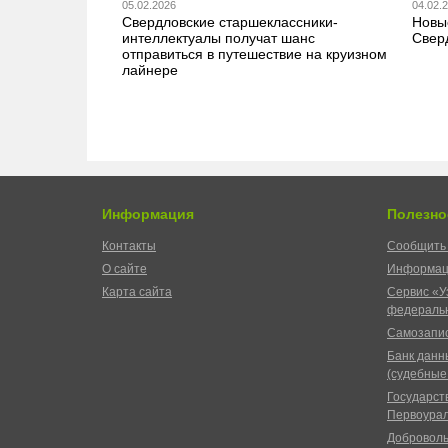
05.02.2026
04.02.
Свердловские старшеклассники-
Новы
интеллектуалы получат шанс
Свер
отправиться в путешествие на круизном
лайнере
Информация
Полезно
Контакты
Сообщить 
О сайте
Информац
Карта сайта
Сервис «У
федеральн
Самозапис
Банк данн
(судебные
Государст
Первоурал
Доброволь