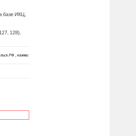
а базе ИКЦ,
127, 128).
ьск.РФ , нажми: