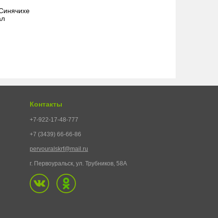
 Синячихе
ал
Контакты
+7-922-17-48-777
+7 (3439) 66-66-86
pervouralskrf@mail.ru
г. Первоуральск, ул. Трубников, 58А