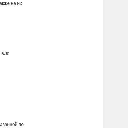
акже на их
ители
казанной по