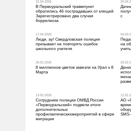
21.04.2026
20.04.
В Первоуральский травмпункт
Дачн
обратились 46 пострадавших от клещей.
получ
Зарегистрировано два случая
с
боррелиоза.
17.04.2026
04.03.
Люди, ау! Свердловская полиция
Педа
призывает не повторять ошибок
на о
школьного учителя
учить
26.02.2026
26.02.
8 миллионов цветов завезли на Урал к 8
Дени
Марта
испо
меха
разв
13.02.2026
12.02.
Сотрудники полиции ОМВД России
АО «
«Первоуральский» подвели итоги
врем
дополнительных
обор
профилактическихмероприятий в сфере
SMS-
миграции