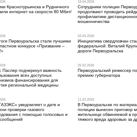
2026
19.04.2026
ики Краснотурьинска и Рудничного
Сотрудники полиции Первоу
или интернет на скорости 80 Мбит/
продолжают проводить рейд
профилактике дистанционно
мошенничества
2026
03.03.2026
гоги Первоуральска стали лучшими
Инициатива свердловчан ста
бластном конкурсе «Призвание –
федеральной: Виталий Круп
!»
дороги Первоуральска
2026
25.02.2026
с Паслер подчеркнул важность
Первоуральский режиссер по
льзования всех доступных
премию губернатора
низмов финансирования для
ития региональной медицины
2026
11.02.2026
ГАЗЭКС» уведомляет о дате и
В Первоуральске по матери
ени проверки газового
полиции вынесен приговор 
удования с помощью голосовых и
жительнице обвиняемой в п
сообщений
тяжкого вреда здоровью за д