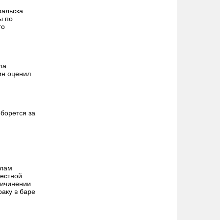
ральска
ы по
го
ла
ин оценил
борется за
алам
местной
ричинении
раку в баре