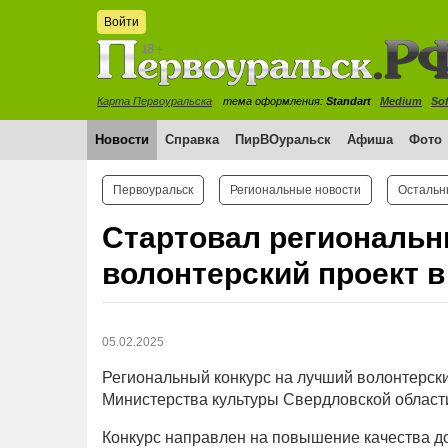
Войти
Карта Первоуральска
тема оформления:
Standart
Medium
Sof
Новости
Справка
ПирВОуральск
Афиша
Фото
Первоуральск
Региональные новости
Остальн
Стартовал региональн
волонтерский проект в
05.02.2025
Региональный конкурс на лучший волонтерски
Министерства культуры Свердловской области
Конкурс направлен на повышение качества д