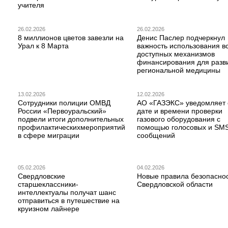
учителя
26.02.2026
26.02.2026
8 миллионов цветов завезли на
Денис Паслер подчеркнул
Урал к 8 Марта
важность использования в
доступных механизмов
финансирования для разв
региональной медицины
13.02.2026
12.02.2026
Сотрудники полиции ОМВД
АО «ГАЗЭКС» уведомляет 
России «Первоуральский»
дате и времени проверки
подвели итоги дополнительных
газового оборудования с
профилактическихмероприятий
помощью голосовых и SM
в сфере миграции
сообщений
05.02.2026
04.02.2026
Свердловские
Новые правила безопаснос
старшеклассники-
Свердловской области
интеллектуалы получат шанс
отправиться в путешествие на
круизном лайнере