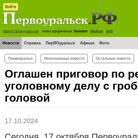
Войти
Карта Первоуральска
тема оформления:
Standart
Medium
Soft
Новости
Справка
ПирВОуральск
Афиша
Фото
Первоуральск
Региональные новости
Остальные новости
Оглашен приговор по р
уголовному делу с гро
головой
17.10.2024
Сегодня, 17 октября Первоурал