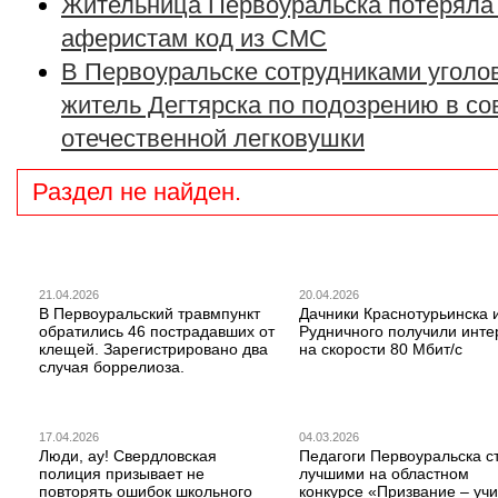
Жительница Первоуральска потеряла
аферистам код из СМС
В Первоуральске сотрудниками уголо
житель Дегтярска по подозрению в с
отечественной легковушки
Раздел не найден.
21.04.2026
20.04.2026
В Первоуральский травмпункт
Дачники Краснотурьинска 
обратились 46 пострадавших от
Рудничного получили инте
клещей. Зарегистрировано два
на скорости 80 Мбит/с
случая боррелиоза.
17.04.2026
04.03.2026
Люди, ау! Свердловская
Педагоги Первоуральска с
полиция призывает не
лучшими на областном
повторять ошибок школьного
конкурсе «Призвание – учи