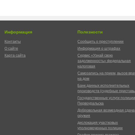
Информация
Полезности
Контакты
Сообщить о преступлении
О сайте
Информация о штрафах
Карта сайта
Сервис «Узнай свою
задолженность» федеральная
налоговая
Самозапись на прием, вызов вра
на дом
Банк данных исполнительных
производств (судебные пристав
Государственные услуги полици
Первоуральска
Добровольная возмездная сдача
оружия
дислокация участковых
уполномоченных полиции