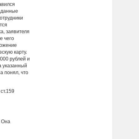
тавился
е данные
сотрудники
тся
а, заявителя
е чего
ложение
скую карту.
000 рублей и
а указанный
а понял, что
ст.159
 Она