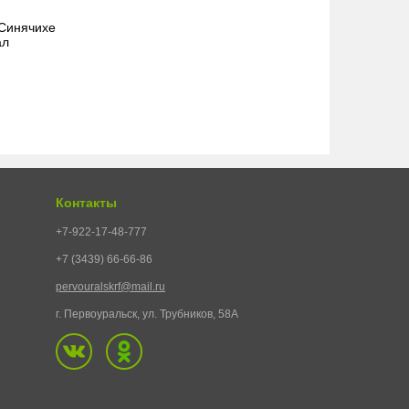
 Синячихе
ал
Контакты
+7-922-17-48-777
+7 (3439) 66-66-86
pervouralskrf@mail.ru
г. Первоуральск, ул. Трубников, 58А