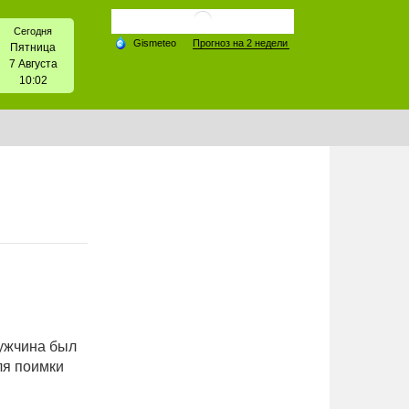
Сегодня
Пятница
7 Августа
10:02
Мужчина был
ля поимки