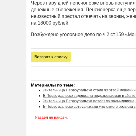
Через пару дней пенсионерке вновь поступи
денежные сбережения. Пенсионерка еще перев
неизвестный престал отвечать на звонки, же
на 18000 рублей.
Возбуждено уголовное дело по ч.2 ст.159 «М
Возврат к списку
Материалы по теме:
Жительница Первоуральска стала жертвой мошенни
В Первоуральске задержана подозреваемая в сбыте 
Жительница Первоуральска потеряла полмиллиона,
В Первоуральске сотрудниками уголовного розыска 
Раздел не найден.