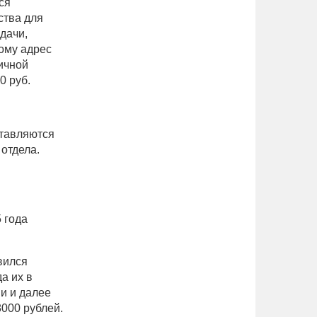
ся
ства для
дачи,
ому адрес
ичной
0 руб.
ставляются
отдела.
 года
вился
а их в
ии и далее
8000 рублей.