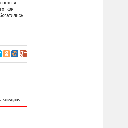
еющиеся
о, как
богатились
й легковушки