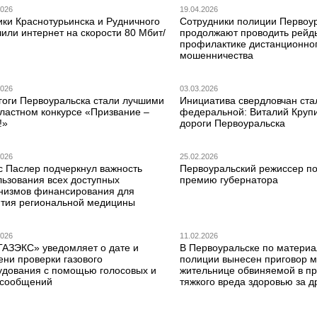
2026
19.04.2026
ики Краснотурьинска и Рудничного
Сотрудники полиции Первоу
или интернет на скорости 80 Мбит/
продолжают проводить рейд
профилактике дистанционно
мошенничества
2026
03.03.2026
гоги Первоуральска стали лучшими
Инициатива свердловчан ста
бластном конкурсе «Призвание –
федеральной: Виталий Круп
!»
дороги Первоуральска
2026
25.02.2026
с Паслер подчеркнул важность
Первоуральский режиссер по
льзования всех доступных
премию губернатора
низмов финансирования для
ития региональной медицины
2026
11.02.2026
ГАЗЭКС» уведомляет о дате и
В Первоуральске по матери
ени проверки газового
полиции вынесен приговор 
удования с помощью голосовых и
жительнице обвиняемой в п
сообщений
тяжкого вреда здоровью за д