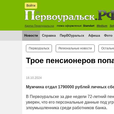
Войти
Карта Первоуральска
тема оформления:
Standart
Medium
Sof
Новости
Справка
ПирВОуральск
Афиша
Фото
Первоуральск
Региональные новости
Остальн
Трое пенсионеров поп
18.10.2024
Мужчина отдал 1790000 рублей личных с
В Первоуральске за две недели 72-летний п
уверен, что его персональные данные под угр
злоумышленника среди работников банка.