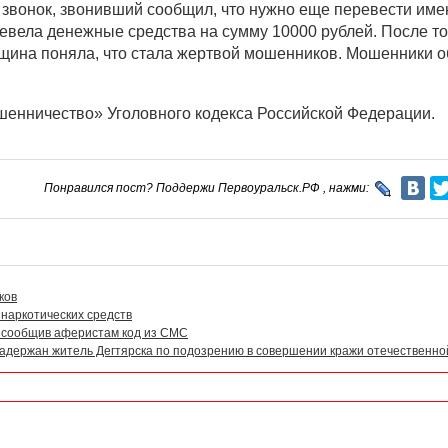
л звонок, звонивший сообщил, что нужно еще перевести им
ела денежные средства на сумму 10000 рублей. После тог
нщина поняла, что стала жертвой мошенников. Мошенники о
ошенничество» Уголовного кодекса Российской Федерации.
Понравился пост? Поддержи Первоуральск.РФ , нажми:
ков
наркотических средств
 сообщив аферистам код из СМС
задержан житель Дегтярска по подозрению в совершении кражи отечественно