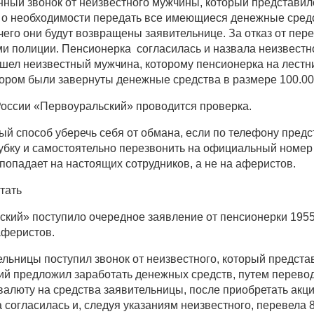
нный звонок от неизвестного мужчины, который представил
, о необходимости передать все имеющиеся денежные сред
чего они будут возвращены заявительнице. За отказ от пере
ми полиции. Пенсионерка согласилась и назвала неизвестн
дошел неизвестный мужчина, которому пенсионерка на лестн
тором были завернуты денежные средства в размере 100.00
оссии «Первоуральский» проводится проверка.
й способ уберечь себя от обмана, если по телефону пред
рубку и самостоятельно перезвонить на официальный номер 
попадает на настоящих сотрудников, а не на аферистов.
тать
кий» поступило очередное заявление от пенсионерки 1955
аферистов.
ельницы поступил звонок от неизвестного, который предста
й предложил заработать денежных средств, путем перевод
 валюту на средства заявительницы, после приобретать акц
 согласилась и, следуя указаниям неизвестного, перевела 