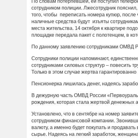
По словам потерпевшей, ей поступил телефо
сотрудником полиции. Лжесотрудник пояснил
того, чтобы переписать номера купюр, после 
наличные средства будут изъяты сотрудника
места жительства. 14 октября к квартире по
площадке передала пакет с полотенцем, в ко
По данному заявлению сотрудниками ОМВД Р
Сотрудники полиции напоминают, единственны
сотрудниками силовых структур – повесить т
Только в этом случае жертва гарантированно 
Пенсионерка лишилась денег, надеясь зарабо
В дежурную часть ОМВД России «Первоуральс
рождения, которая стала жертвой денежных 
Установлено, что в сентябре на номер заявит
сотрудником финансовой компании. Звонивши
валюту, а именно будет покупать и продавать
сырье. Надеясь на легкий заработок, женщина