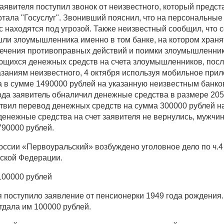
заявителя поступил звонок от неизвестного, который предс
ртала "Госуслуг". Звонивший пояснил, что на персональны
 находятся под угрозой. Также неизвестный сообщил, что 
ашли злоумышленника именно в том банке, на котором храня
ечения противоправных действий и поимки злоумышленник
ющихся денежных средств на счета злоумышленников, посл
казаниям неизвестного, 4 октября используя мобильное при
 в сумме 1490000 рублей на указанную неизвестным банков
рода заявитель обналичил денежные средства в размере 205
ствил перевод денежных средств на сумма 300000 рублей н
енежные средства на счет заявителя не вернулись, мужчин
790000 рублей.
сии «Первоуральский» возбуждено уголовное дело по ч.4 
ской Федерации.
100000 рублей
 поступило заявление от пенсионерки 1949 года рождения.
тдала им 100000 рублей.