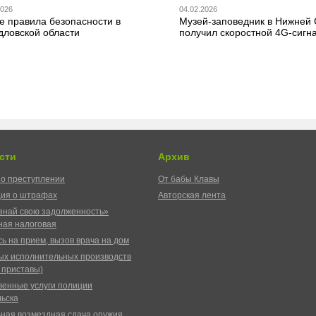
2026
04.02.2026
е правила безопасности в
Музей-заповедник в Нижней
дловской области
получил скоростной 4G-сигн
сти
Архив
о преступлении
От бабы Клавы
ия о штрафах
Авторская лента
знай свою задолженность»
ая налоговая
ь на прием, вызов врача на дом
ых исполнительных производств
 приставы)
венные услуги полиции
ьска
ная возмездная сдача оружия