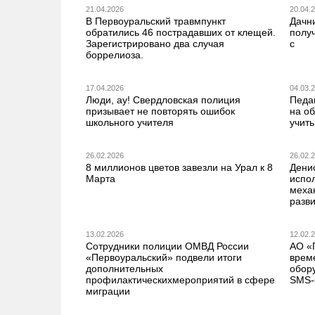
21.04.2026
20.04.
В Первоуральский травмпункт
Дачн
обратились 46 пострадавших от клещей.
получ
Зарегистрировано два случая
с
боррелиоза.
17.04.2026
04.03.
Люди, ау! Свердловская полиция
Педа
призывает не повторять ошибок
на о
школьного учителя
учить
26.02.2026
26.02.
8 миллионов цветов завезли на Урал к 8
Дени
Марта
испо
меха
разв
13.02.2026
12.02.
Сотрудники полиции ОМВД России
АО «
«Первоуральский» подвели итоги
врем
дополнительных
обор
профилактическихмероприятий в сфере
SMS-
миграции