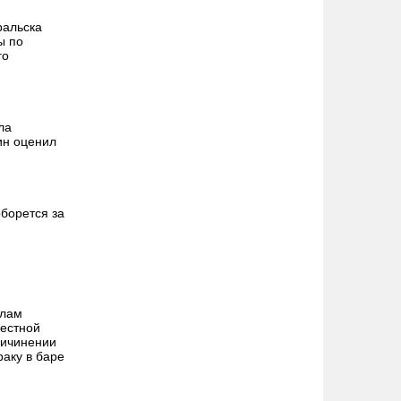
ральска
ы по
го
ла
ин оценил
борется за
алам
местной
ричинении
раку в баре