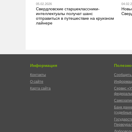
05.02.2026
04.02.
Свердловские старшеклассники-
Новы
интеллектуалы получат шанс
Свер
отправиться в путешествие на круизном
лайнере
Информация
Полезно
Контакты
Сообщить 
О сайте
Информац
Карта сайта
Сервис «У
федеральн
Самозапис
Банк данн
(судебные
Государст
Первоурал
Доброволь