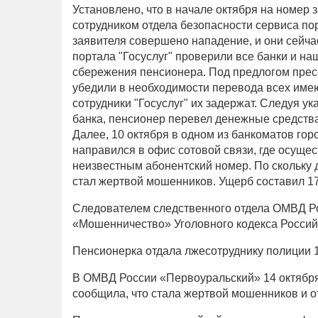
Установлено, что в начале октября на номер 
сотрудником отдела безопасности сервиса по
заявителя совершено нападение, и они сейчас
портала "Госуслуг" проверили все банки и н
сбережения пенсионера. Под предлогом прес
убедили в необходимости перевода всех име
сотрудники "Госуслуг" их задержат. Следуя у
банка, пенсионер перевел денежные средства
Далее, 10 октября в одном из банкоматов го
направился в офис сотовой связи, где осуще
неизвестным абонентский номер. По скольку д
стал жертвой мошенников. Ущерб составил 1
Следователем следственного отдела ОМВД Рос
«Мошенничество» Уголовного кодекса Россий
Пенсионерка отдала лжесотруднику полиции 
В ОМВД России «Первоуральский» 14 октября
сообщила, что стала жертвой мошенников и о