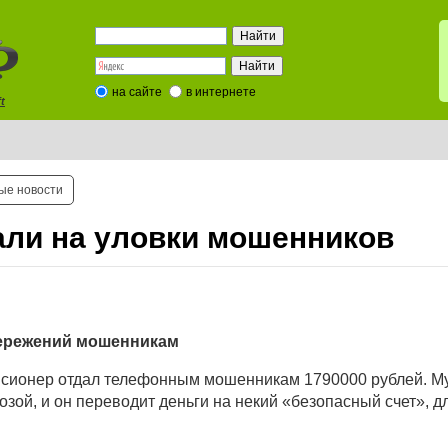
на сайте
в интернете
t
ые новости
али на уловки мошенников
бережений мошенникам
енсионер отдал телефонным мошенникам 1790000 рублей. 
озой, и он переводит деньги на некий «безопасный счет», д