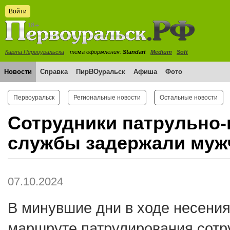
Войти
Карта Первоуральска
тема оформления:
Standart
Medium
Soft
Новости
Справка
ПирВОуральск
Афиша
Фото
Первоуральск
Региональные новости
Остальные новости
Сотрудники патрульно-
службы задержали муж
07.10.2024
В минувшие дни в ходе несени
маршруте патрулирования сотр