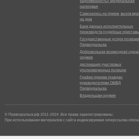
задолженность» федеральная
налоговая
Самозапись на прием, вызов вра
на дом
Банк данных исполнительных
производств (судебные пристав
Государственные услуги полици
Первоуральска
Добровольная возмездная сдача
оружия
дислокация участковых
уполномоченных полиции
График приема граждан
руководителями ОМВД
Первоуральска
Владельцам оружия
© Первоуральск.рф 2011-2024. Все права зарегистрированы.
При использовании материалов с сайта индексируемая гиперссылка обяза