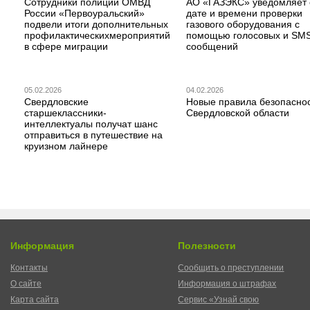
Сотрудники полиции ОМВД
АО «ГАЗЭКС» уведомляет 
России «Первоуральский»
дате и времени проверки
подвели итоги дополнительных
газового оборудования с
профилактическихмероприятий
помощью голосовых и SM
в сфере миграции
сообщений
05.02.2026
04.02.2026
Свердловские
Новые правила безопаснос
старшеклассники-
Свердловской области
интеллектуалы получат шанс
отправиться в путешествие на
круизном лайнере
Информация
Полезности
Контакты
Сообщить о преступлении
О сайте
Информация о штрафах
Карта сайта
Сервис «Узнай свою