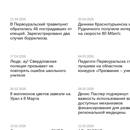
21.04.2026
20.04.2026
В Первоуральский травмпункт
Дачники Краснотурьинска 
обратились 46 пострадавших от
Рудничного получили инте
клещей. Зарегистрировано два
на скорости 80 Мбит/с
случая боррелиоза.
17.04.2026
04.03.2026
Люди, ау! Свердловская
Педагоги Первоуральска с
полиция призывает не
лучшими на областном
повторять ошибок школьного
конкурсе «Призвание – учи
учителя
26.02.2026
26.02.2026
8 миллионов цветов завезли на
Денис Паслер подчеркнул
Урал к 8 Марта
важность использования в
доступных механизмов
финансирования для разв
региональной медицины
13.02.2026
12.02.2026