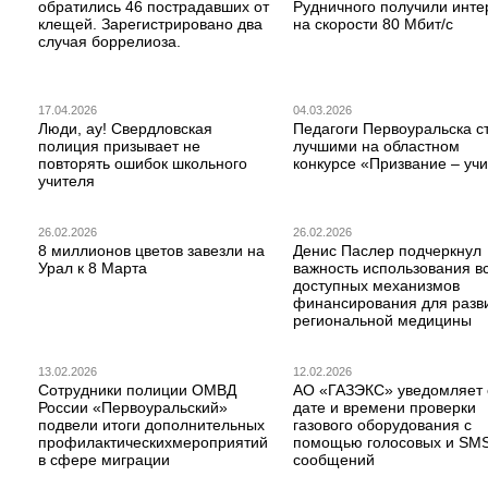
обратились 46 пострадавших от
Рудничного получили инте
клещей. Зарегистрировано два
на скорости 80 Мбит/с
случая боррелиоза.
17.04.2026
04.03.2026
Люди, ау! Свердловская
Педагоги Первоуральска с
полиция призывает не
лучшими на областном
повторять ошибок школьного
конкурсе «Призвание – учи
учителя
26.02.2026
26.02.2026
8 миллионов цветов завезли на
Денис Паслер подчеркнул
Урал к 8 Марта
важность использования в
доступных механизмов
финансирования для разв
региональной медицины
13.02.2026
12.02.2026
Сотрудники полиции ОМВД
АО «ГАЗЭКС» уведомляет 
России «Первоуральский»
дате и времени проверки
подвели итоги дополнительных
газового оборудования с
профилактическихмероприятий
помощью голосовых и SM
в сфере миграции
сообщений