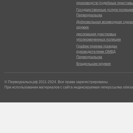
производств (судебные пристав
Государственные услуги полици
Первоуральска
Добровольная возмездная сдача
оружия
дислокация участковых
уполномоченных полиции
График приема граждан
руководителями ОМВД
Первоуральска
Владельцам оружия
© Первоуральск.рф 2011-2024. Все права зарегистрированы.
При использовании материалов с сайта индексируемая гиперссылка обяза