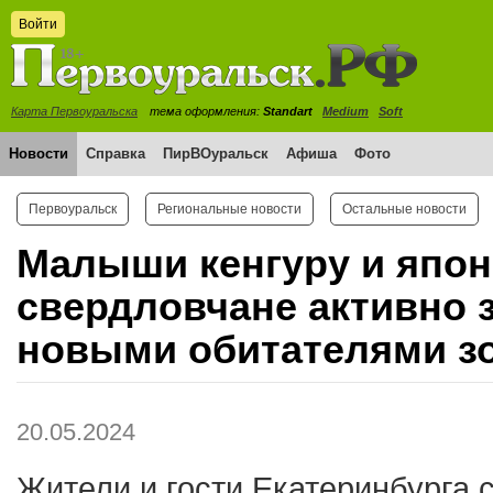
Войти
Карта Первоуральска
тема оформления:
Standart
Medium
Soft
Новости
Справка
ПирВОуральск
Афиша
Фото
Первоуральск
Региональные новости
Остальные новости
Малыши кенгуру и япон
свердловчане активно 
новыми обитателями з
20.05.2024
Жители и гости Екатеринбурга 