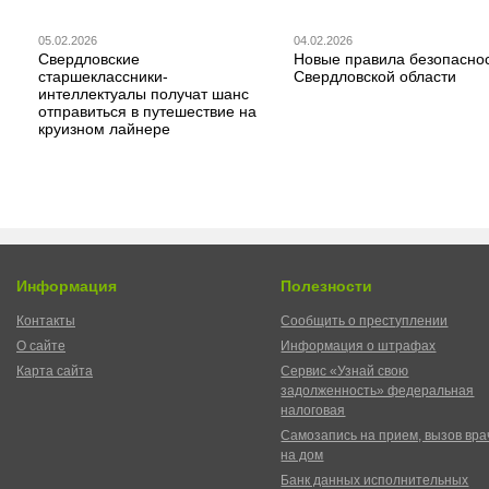
05.02.2026
04.02.2026
Свердловские
Новые правила безопаснос
старшеклассники-
Свердловской области
интеллектуалы получат шанс
отправиться в путешествие на
круизном лайнере
Информация
Полезности
Контакты
Сообщить о преступлении
О сайте
Информация о штрафах
Карта сайта
Сервис «Узнай свою
задолженность» федеральная
налоговая
Самозапись на прием, вызов вра
на дом
Банк данных исполнительных