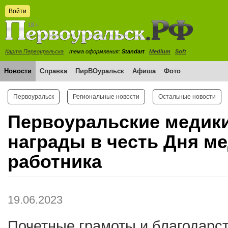
Войти
Карта Первоуральска
тема оформления:
Standart
Medium
Soft
Новости
Справка
ПирВОуральск
Афиша
Фото
Первоуральск
Региональные новости
Остальные новости
Первоуральские медик
награды в честь Дня м
работника
19.06.2023
Почетные грамоты и благодарс