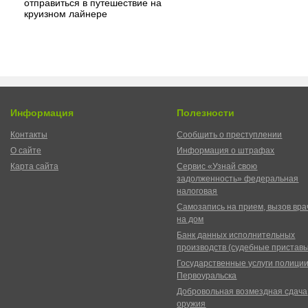
отправиться в путешествие на
круизном лайнере
Информация
Полезности
Контакты
Сообщить о преступлении
О сайте
Информация о штрафах
Карта сайта
Сервис «Узнай свою
задолженность» федеральная
налоговая
Самозапись на прием, вызов вра
на дом
Банк данных исполнительных
производств (судебные пристав
Государственные услуги полици
Первоуральска
Добровольная возмездная сдача
оружия