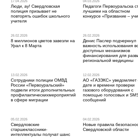
17.04.2026
04.03.2026
Люди, ау! Свердловская
Педагоги Первоуральска с
полиция призывает не
лучшими на областном
повторять ошибок школьного
конкурсе «Призвание – учи
учителя
26.02.2026
26.02.2026
8 миллионов цветов завезли на
Денис Паслер подчеркнул
Урал к 8 Марта
важность использования в
доступных механизмов
финансирования для разв
региональной медицины
13.02.2026
12.02.2026
Сотрудники полиции ОМВД
АО «ГАЗЭКС» уведомляет 
России «Первоуральский»
дате и времени проверки
подвели итоги дополнительных
газового оборудования с
профилактическихмероприятий
помощью голосовых и SM
в сфере миграции
сообщений
05.02.2026
04.02.2026
Свердловские
Новые правила безопаснос
старшеклассники-
Свердловской области
интеллектуалы получат шанс