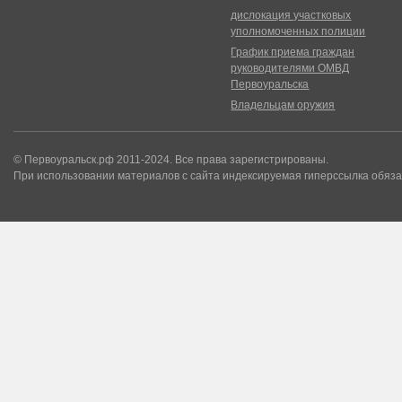
дислокация участковых
уполномоченных полиции
График приема граждан
руководителями ОМВД
Первоуральска
Владельцам оружия
© Первоуральск.рф 2011-2024. Все права зарегистрированы.
При использовании материалов с сайта индексируемая гиперссылка обяза