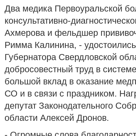
Два медика Первоуральской б
консультативно-диагностическо
Ахмерова и фельдшер прививоч
Римма Калинина, - удостоилис
Губернатора Свердловской обла
добросовестный труд в системе
большой вклад в оказание ме
СО и в связи с праздником. На
депутат Законодательного Соб
области Алексей Дронов.
- Огромные слова благодарнос